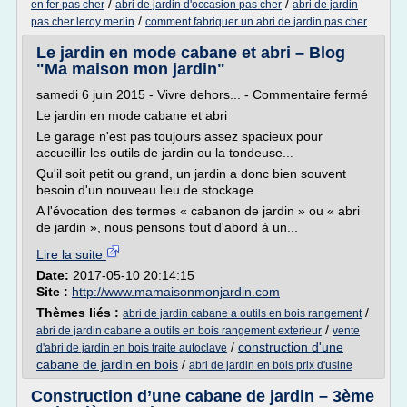
/
/
en fer pas cher
abri de jardin d'occasion pas cher
abri de jardin
/
pas cher leroy merlin
comment fabriquer un abri de jardin pas cher
Le jardin en mode cabane et abri – Blog
"Ma maison mon jardin"
samedi 6 juin 2015 - Vivre dehors... - Commentaire fermé
Le jardin en mode cabane et abri
Le garage n'est pas toujours assez spacieux pour
accueillir les outils de jardin ou la tondeuse...
Qu'il soit petit ou grand, un jardin a donc bien souvent
besoin d'un nouveau lieu de stockage.
A l'évocation des termes « cabanon de jardin » ou « abri
de jardin », nous pensons tout d'abord à un...
Lire la suite
Date:
2017-05-10 20:14:15
Site :
http://www.mamaisonmonjardin.com
Thèmes liés :
/
abri de jardin cabane a outils en bois rangement
/
abri de jardin cabane a outils en bois rangement exterieur
vente
/
construction d'une
d'abri de jardin en bois traite autoclave
cabane de jardin en bois
/
abri de jardin en bois prix d'usine
Construction d’une cabane de jardin – 3ème