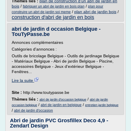
Thèmes liés :
plan de construction d'un abri de jardin en
bois
/
/
fabriquer un abri de jardin en bois plan
plan pour
/
plan abri de jardin bois
/
construire un abri de jardin soi meme
construction d'abri de jardin en bois
abri de jardin d occasion Belgique -
TouTyPasse.be
Annonces complémentaires
Catégories d'annonces :
Outils de bricolage Belgique - Outils de jardinage Belgique
- Matériaux Belgique - Abri de jardin Belgique - Piscine,
accessoires Belgique - Jeux d'extérieur Belgique -
Fenêtres...
Lire la suite
Site :
http://www.toutypasse.be
Thèmes liés :
/
abri de jardin d'occasion belgique
abri de jardin
/
/
abri de jardin en belgique
occasion belgique
entretien jardin belgique
/
abri de jardin d'occasion
Abri de jardin PVC Grosfillex Deco 4,9 -
Zendart Design