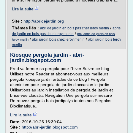
une sur le rayon Jardin et plusieurs modèles d'abris en...
Lire la suite
Site :
http://abridejardin.org
Thèmes liés :
/
abri de jardin en bois pas cher leroy merlin
abris
/
de jardin en bois pas cher leroy merlin
prix abris de jardin en bois
/
/
abri jardin bois chez leroy merlin
abri jardin bois leroy
leroy merlin
merlin
Kiosque pergola jardin - abri-
jardin.blogspot.com
Fred va fermer sa pergola pour l'hiver Suivre ce blog
Utilisez notre Reader et abonnez-vous aux meilleurs
pergola kiosque jardin articles de ce blog ! Pergola
aluminium pour pergola de jardin d'occasion le jardin
Utilisations au jardin Installation de pergola de jardin et
brise-vue claustra Navigation Une pergola sur-mesure
Retrouvez pergola bois jardipolys toutes nos Pergolas
Bioclimatique...
Lire la suite
Date:
2016-10-26 16:39:04
Site :
http://abri-jardin.blogspot.com