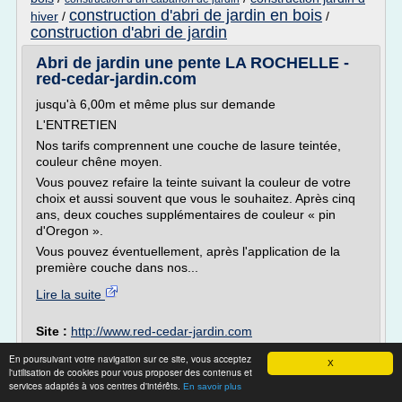
construction d'abri de jardin en bois
hiver
/
/
construction d'abri de jardin
Abri de jardin une pente LA ROCHELLE -
red-cedar-jardin.com
jusqu'à 6,00m et même plus sur demande
L'ENTRETIEN
Nos tarifs comprennent une couche de lasure teintée,
couleur chêne moyen.
Vous pouvez refaire la teinte suivant la couleur de votre
choix et aussi souvent que vous le souhaitez. Après cinq
ans, deux couches supplémentaires de couleur « pin
d'Oregon ».
Vous pouvez éventuellement, après l'application de la
première couche dans nos...
Lire la suite
Site :
http://www.red-cedar-jardin.com
Thèmes liés :
construction d'un abri de jardin a toit plat
/
En poursuivant votre navigation sur ce site, vous acceptez
X
construction d'abri
/
construction d'un abri de jardin ouvert
l'utilisation de cookies pour vous proposer des contenus et
de jardin
construction d abri de jardin
services adaptés à vos centres d'intérêts.
/
/
En savoir plus
abri de