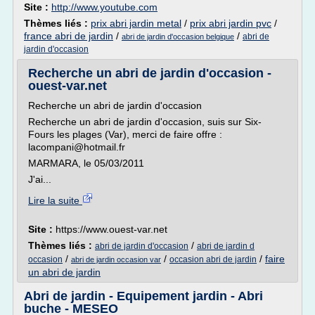
Site :
http://www.youtube.com
Thèmes liés :
prix abri jardin metal
/
prix abri jardin pvc
/
france abri de jardin
/
/
abri de
abri de jardin d'occasion belgique
jardin d'occasion
Recherche un abri de jardin d'occasion -
ouest-var.net
Recherche un abri de jardin d'occasion
Recherche un abri de jardin d'occasion, suis sur Six-
Fours les plages (Var), merci de faire offre :
lacompani@hotmail.fr
MARMARA, le 05/03/2011
J'ai...
Lire la suite
Site :
https://www.ouest-var.net
Thèmes liés :
/
abri de jardin d'occasion
abri de jardin d
/
/
/
faire
occasion
occasion abri de jardin
abri de jardin occasion var
un abri de jardin
Abri de jardin - Equipement jardin - Abri
buche - MESEO