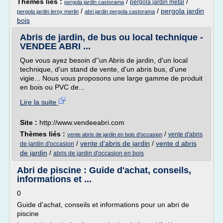
Thèmes liés :
/
/
pergola jardin metal
pergola jardin castorama
/
/
pergola jardin
pergola jardin leroy merlin
abri jardin pergola castorama
bois
Abris de jardin, de bus ou local technique -
VENDEE ABRI ...
Que vous ayez besoin d''un Abris de jardin, d'un local
technique, d'un stand de vente, d'un abris bus, d'une
vigie... Nous vous proposons une large gamme de produit
en bois ou PVC de...
Lire la suite
Site :
http://www.vendeeabri.com
Thèmes liés :
/
vente d'abris
vente abris de jardin en bois d'occasion
/
vente d'abris de jardin
/
vente d abris
de jardin d'occasion
de jardin
/
abris de jardin d'occasion en bois
Abri de piscine : Guide d'achat, conseils,
informations et ...
0
Guide d'achat, conseils et informations pour un abri de
piscine