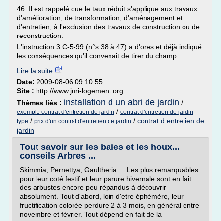
46. Il est rappelé que le taux réduit s'applique aux travaux
d'amélioration, de transformation, d'aménagement et
d'entretien, à l'exclusion des travaux de construction ou de
reconstruction.
L'instruction 3 C-5-99 (n°s 38 à 47) a d'ores et déjà indiqué
les conséquences qu'il convenait de tirer du champ...
Lire la suite
Date:
2009-08-06 09:10:55
Site :
http://www.juri-logement.org
installation d un abri de jardin
Thèmes liés :
/
/
exemple contrat d'entretien de jardin
contrat d'entretien de jardin
/
/
contrat d entretien de
type
prix d'un contrat d'entretien de jardin
jardin
Tout savoir sur les baies et les houx...
conseils Arbres ...
Skimmia, Pernettya, Gaultheria.... Les plus remarquables
pour leur coté festif et leur parure hivernale sont en fait
des arbustes encore peu répandus à découvrir
absolument. Tout d'abord, loin d'etre éphémère, leur
fructification colorée perdure 2 à 3 mois, en général entre
novembre et février. Tout dépend en fait de la