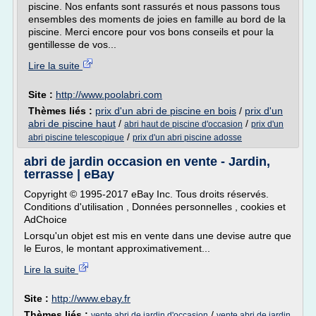
piscine. Nos enfants sont rassurés et nous passons tous
ensembles des moments de joies en famille au bord de la
piscine. Merci encore pour vos bons conseils et pour la
gentillesse de vos...
Lire la suite
Site :
http://www.poolabri.com
Thèmes liés :
prix d'un abri de piscine en bois
/
prix d'un
abri de piscine haut
/
/
abri haut de piscine d'occasion
prix d'un
/
abri piscine telescopique
prix d'un abri piscine adosse
abri de jardin occasion en vente - Jardin,
terrasse | eBay
Copyright © 1995-2017 eBay Inc. Tous droits réservés.
Conditions d'utilisation , Données personnelles , cookies et
AdChoice
Lorsqu'un objet est mis en vente dans une devise autre que
le Euros, le montant approximativement...
Lire la suite
Site :
http://www.ebay.fr
Thèmes liés :
/
vente abri de jardin d'occasion
vente abri de jardin