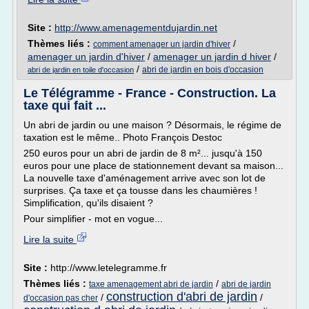
Site :
http://www.amenagementdujardin.net
Thèmes liés :
/
comment amenager un jardin d'hiver
amenager un jardin d'hiver
/
amenager un jardin d hiver
/
/
abri de jardin en bois d'occasion
abri de jardin en toile d'occasion
Le Télégramme - France - Construction. La
taxe qui fait ...
Un abri de jardin ou une maison ? Désormais, le régime de
taxation est le même.. Photo François Destoc
250 euros pour un abri de jardin de 8 m²... jusqu'à 150
euros pour une place de stationnement devant sa maison...
La nouvelle taxe d'aménagement arrive avec son lot de
surprises. Ça taxe et ça tousse dans les chaumières !
Simplification, qu'ils disaient ?
Pour simplifier - mot en vogue...
Lire la suite
Site :
http://www.letelegramme.fr
Thèmes liés :
/
taxe amenagement abri de jardin
abri de jardin
construction d'abri de jardin
/
/
d'occasion pas cher