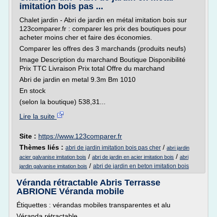
imitation bois pas ...
Chalet jardin - Abri de jardin en métal imitation bois sur
123comparer.fr : comparer les prix des boutiques pour
acheter moins cher et faire des économies.
Comparer les offres des 3 marchands (produits neufs)
Image Description du marchand Boutique Disponibilité
Prix TTC Livraison Prix total Offre du marchand
Abri de jardin en metal 9.3m Bm 1010
En stock
(selon la boutique) 538,31...
Lire la suite
Site :
https://www.123comparer.fr
Thèmes liés :
/
abri de jardin imitation bois pas cher
abri jardin
/
/
acier galvanise imitation bois
abri de jardin en acier imitation bois
abri
/
abri de jardin en beton imitation bois
jardin galvanise imitation bois
Véranda rétractable Abris Terrasse
ABRIONE Véranda mobile
Étiquettes : vérandas mobiles transparentes et alu
Véranda rétractable