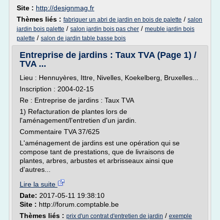
Site :
http://designmag.fr
Thèmes liés :
/
fabriquer un abri de jardin en bois de palette
salon
/
/
jardin bois palette
salon jardin bois pas cher
meuble jardin bois
/
palette
salon de jardin table basse bois
Entreprise de jardins : Taux TVA (Page 1) /
TVA ...
Lieu : Hennuyères, Ittre, Nivelles, Koekelberg, Bruxelles...
Inscription : 2004-02-15
Re : Entreprise de jardins : Taux TVA
1) Refacturation de plantes lors de
l'aménagement/l'entretien d'un jardin.
Commentaire TVA 37/625
L'aménagement de jardins est une opération qui se
compose tant de prestations, que de livraisons de
plantes, arbres, arbustes et arbrisseaux ainsi que
d'autres...
Lire la suite
Date:
2017-05-11 19:38:10
Site :
http://forum.comptable.be
Thèmes liés :
/
prix d'un contrat d'entretien de jardin
exemple