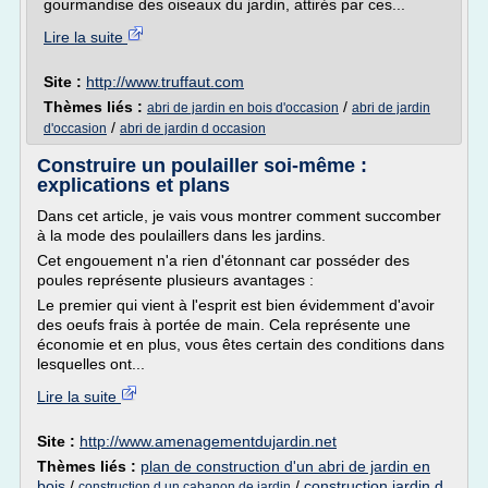
gourmandise des oiseaux du jardin, attirés par ces...
Lire la suite
Site :
http://www.truffaut.com
Thèmes liés :
/
abri de jardin en bois d'occasion
abri de jardin
/
d'occasion
abri de jardin d occasion
Construire un poulailler soi-même :
explications et plans
Dans cet article, je vais vous montrer comment succomber
à la mode des poulaillers dans les jardins.
Cet engouement n'a rien d'étonnant car posséder des
poules représente plusieurs avantages :
Le premier qui vient à l'esprit est bien évidemment d'avoir
des oeufs frais à portée de main. Cela représente une
économie et en plus, vous êtes certain des conditions dans
lesquelles ont...
Lire la suite
Site :
http://www.amenagementdujardin.net
Thèmes liés :
plan de construction d'un abri de jardin en
bois
/
/
construction jardin d
construction d un cabanon de jardin