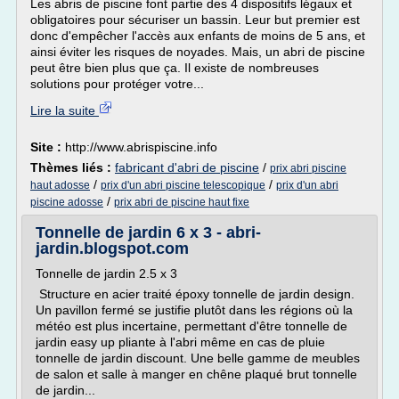
Les abris de piscine font partie des 4 dispositifs légaux et
obligatoires pour sécuriser un bassin. Leur but premier est
donc d'empêcher l'accès aux enfants de moins de 5 ans, et
ainsi éviter les risques de noyades. Mais, un abri de piscine
peut être bien plus que ça. Il existe de nombreuses
solutions pour protéger votre...
Lire la suite
Site :
http://www.abrispiscine.info
Thèmes liés :
fabricant d'abri de piscine
/
prix abri piscine
/
/
haut adosse
prix d'un abri piscine telescopique
prix d'un abri
/
piscine adosse
prix abri de piscine haut fixe
Tonnelle de jardin 6 x 3 - abri-
jardin.blogspot.com
Tonnelle de jardin 2.5 x 3
Structure en acier traité époxy tonnelle de jardin design.
Un pavillon fermé se justifie plutôt dans les régions où la
météo est plus incertaine, permettant d'être tonnelle de
jardin easy up pliante à l'abri même en cas de pluie
tonnelle de jardin discount. Une belle gamme de meubles
de salon et salle à manger en chêne plaqué brut tonnelle
de jardin...