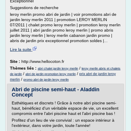
Exceptionnel
Suggestions de recherche
leroy merlin promo abri de jardin | voir promotions abri de
jardin leroy merlin 2011 | promotion LEROY MERLIN
07/2011 | chalet promo leroy merlin | promotion leroy merlin
juillet 2011 | abri jardin promo leroy merlin | promo abris
jardin leroy merlin | leroy merlin cabanon jardin promo |
abris de jardin prix exceptionnel promotion soldes |...
Lire la suite
Site :
http://www.hellocoton.fr
Thèmes liés :
/
abri chalet jardin leroy merlin
leroy merlin abris et chalets
/
/
prix abri de jardin leroy
de jardin
abri de jardin promotion leroy merlin
/
merlin
promo abri de jardin leroy merlin
Abri de piscine semi-haut - Aladdin
Concept
Esthétiques et discrets ! Grâce à notre abri piscine semi-
haut, bénéficiez d'un véritable espace de vie, un excellent
compromis entre l'abri piscine haut et l'abri piscine bas !
Profitez d'un lieu de vie convivial : un espace intérieur à
l'extérieur, dans votre jardin, toute l'année!