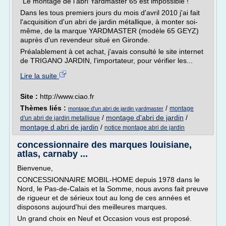
"Le montage de l'abri Yardmaster 65 est impossible !"
Dans les tous premiers jours du mois d'avril 2010 j'ai fait
l'acquisition d'un abri de jardin métallique, à monter soi-
même, de la marque YARDMASTER (modèle 65 GEYZ)
auprès d'un revendeur situé en Gironde.
Préalablement à cet achat, j'avais consulté le site internet
de TRIGANO JARDIN, l'importateur, pour vérifier les...
Lire la suite
Site :
http://www.ciao.fr
Thèmes liés :
/
montage
montage d'un abri de jardin yardmaster
/
montage d'abri de jardin
/
d'un abri de jardin metallique
montage d abri de jardin
/
notice montage abri de jardin
concessionnaire des marques louisiane,
atlas, carnaby ...
Bienvenue,
CONCESSIONNAIRE MOBIL-HOME depuis 1978 dans le
Nord, le Pas-de-Calais et la Somme, nous avons fait preuve
de rigueur et de sérieux tout au long de ces années et
disposons aujourd'hui des meilleures marques.
Un grand choix en Neuf et Occasion vous est proposé.