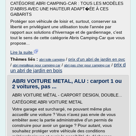
CATÉGORIE ABRI CAMPING-CAR : TOUS LES MODÈLES
D'ABRIS AVEC UNE HAUTEUR ADAPT�ÉE À CES
GABARITS
Protéger son véhicule de loisir et, surtout, conserver sa
liberté en privilégiant une utilisation toute l'année par
rapport aux solutions d'hivernage et de gardiennage, c'est
tout le sens de cette catégorie Abris Camping-Car que vous
propose...
Lire la suite
Thèmes liés :
/
prix d'un abri de jardin en pvc
abri toile camping
prix d
/
/
/
abri metallique pour camping car
abri pas cher pour camping car
un abri de jardin en bois
ABRI VOITURE METAL, ALU : carport 1 ou
2 voitures, pas ...
ABRI VOITURE MÉTAL - CARPORT DESIGN, DOUBLE...
CATÉGORIE ABRI VOITURE METAL
Votre garage est surchargé, ne pouvant même plus
accueillir une voiture ? Vous n'avez pas envie de vous
embêter avec la partie administrative d'un permis de
construire pour avoir un garage ? Pour autant, vous
souhaitez protéger votre véhicule des conditions