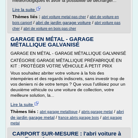
météorologiques et avoir la possibilité de décharger...
Lire la suite
Thèmes liés :
/
abri voiture metal pas cher
abri de voiture en
/
abri de jardin garage voiture
/
bois carport
abri voiture pas
/
cher
abri de voiture en bois pas cher
GARAGE EN MÉTAL - GARAGE
MÉTALLIQUE GALVANISÉ
GARAGE EN MÉTAL - GARAGE MÉTALLIQUE GALVANISÉ
CATÉGORIE GARAGE MÉTALLIQUE PRÉFABRIQUÉ EN
KIT : PROTÉGER VOTRE VÉHICULE À PETIT PRIX
Vous souhaitez abriter votre voiture à la fois des
intempéries et des regards indiscrets, sans investir trop de
vos deniers ni de votre temps ? Que vous l'utilisiez pour un
deuxième véhicule ou une voiture de collection, votre
meilleure solution, la...
Lire la suite
Thèmes liés :
/
/
abri
abri garage metallique
abris garage metal
de jardin garage metal
/
/
france abris garage bois
abri garage
metal
CARPORT SUR-MESURE : l'abri voiture à