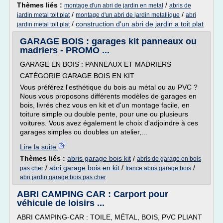
Thèmes liés :
/
montage d'un abri de jardin en metal
abris de
/
/
jardin metal toit plat
montage d'un abri de jardin metallique
abri
/
construction d'un abri de jardin a toit plat
jardin metal toit plat
GARAGE BOIS : garages kit panneaux ou
madriers - PROMO ...
GARAGE EN BOIS : PANNEAUX ET MADRIERS
CATÉGORIE GARAGE BOIS EN KIT
Vous préférez l'esthétique du bois au métal ou au PVC ?
Nous vous proposons différents modèles de garages en
bois, livrés chez vous en kit et d'un montage facile, en
toiture simple ou double pente, pour une ou plusieurs
voitures. Vous avez également le choix d'adjoindre à ces
garages simples ou doubles un atelier,...
Lire la suite
Thèmes liés :
abris garage bois kit
/
abris de garage en bois
/
abri garage bois en kit
/
/
pas cher
france abris garage bois
abri jardin garage bois pas cher
ABRI CAMPING CAR : Carport pour
véhicule de loisirs ...
ABRI CAMPING-CAR : TOILE, MÉTAL, BOIS, PVC PLIANT