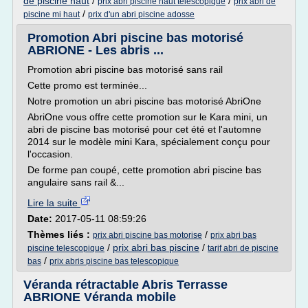
de piscine haut
/
/
prix abri piscine haut telescopique
prix abri de
/
piscine mi haut
prix d'un abri piscine adosse
Promotion Abri piscine bas motorisé
ABRIONE - Les abris ...
Promotion abri piscine bas motorisé sans rail
Cette promo est terminée...
Notre promotion un abri piscine bas motorisé AbriOne
AbriOne vous offre cette promotion sur le Kara mini, un
abri de piscine bas motorisé pour cet été et l'automne
2014 sur le modèle mini Kara, spécialement conçu pour
l'occasion.
De forme pan coupé, cette promotion abri piscine bas
angulaire sans rail &...
Lire la suite
Date:
2017-05-11 08:59:26
Thèmes liés :
/
prix abri piscine bas motorise
prix abri bas
/
prix abri bas piscine
/
piscine telescopique
tarif abri de piscine
/
bas
prix abris piscine bas telescopique
Véranda rétractable Abris Terrasse
ABRIONE Véranda mobile