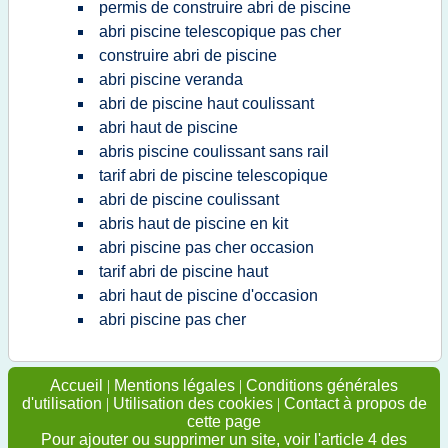
permis de construire abri de piscine
abri piscine telescopique pas cher
construire abri de piscine
abri piscine veranda
abri de piscine haut coulissant
abri haut de piscine
abris piscine coulissant sans rail
tarif abri de piscine telescopique
abri de piscine coulissant
abris haut de piscine en kit
abri piscine pas cher occasion
tarif abri de piscine haut
abri haut de piscine d'occasion
abri piscine pas cher
Accueil
|
Mentions légales
|
Conditions générales
d'utilisation
|
Utilisation des cookies
|
Contact à propos de
cette page
Pour ajouter ou supprimer un site, voir l'article 4 des