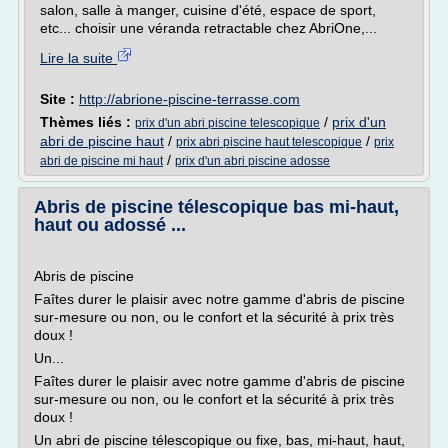
salon, salle à manger, cuisine d'été, espace de sport,
etc... choisir une véranda retractable chez AbriOne,...
Lire la suite
Site :
http://abrione-piscine-terrasse.com
Thèmes liés :
/
prix d'un
prix d'un abri piscine telescopique
abri de piscine haut
/
/
prix abri piscine haut telescopique
prix
/
abri de piscine mi haut
prix d'un abri piscine adosse
Abris de piscine télescopique bas mi-haut,
haut ou adossé ...
Abris de piscine
Faîtes durer le plaisir avec notre gamme d'abris de piscine
sur-mesure ou non, ou le confort et la sécurité à prix très
doux !
Un...
Faîtes durer le plaisir avec notre gamme d'abris de piscine
sur-mesure ou non, ou le confort et la sécurité à prix très
doux !
Un abri de piscine télescopique ou fixe, bas, mi-haut, haut,