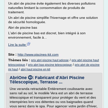
Un abri de piscine évite également les diverses pollutions
naturelles limitant la consommation de produits de
traitement.
Un abri de piscine simplifie l'hivernage et offre une solution
de sécurité homologuée.
Abri de piscine bas
L'abri de piscine bas est discret, bien intégré à son
environnement, facile à...
Lire la suite
Site :
http://www.piscines-kit.com
Thèmes liés :
/
prix abri piscine haut adosse
prix abri piscine haut
/
/
telescopique
prix abri bas piscine telescopique
prix abri de piscine
/
mi haut
abri haut piscine en kit
AbriOne ⓵: Fabricant d'Abri Piscine
Télescopique, Terrasse ...
Une veranda retractable Entièrement coulissante avec
sans rail au sol, le modèle Vera est un abri de terrasse
télescopique et transparent pour protéger du vent et des
intempéries lors vos détentes ou vos baignades quand
vous serez dans le spa. Pour agencer votre jardin d'hiver,