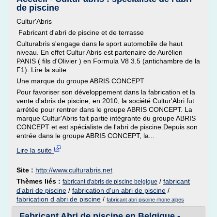
de piscine
Cultur'Abris
Fabricant d'abri de piscine et de terrasse
Culturabris s'engage dans le sport automobile de haut
niveau. En effet Cultur Abris est partenaire de Aurélien
PANIS ( fils d'Olivier ) en Formula V8 3.5 (antichambre de la
F1). Lire la suite
Une marque du groupe ABRIS CONCEPT
Pour favoriser son développement dans la fabrication et la
vente d'abris de piscine, en 2010, la société Cultur'Abri fut
arrétée pour rentrer dans le groupe ABRIS CONCEPT. La
marque Cultur'Abris fait partie intégrante du groupe ABRIS
CONCEPT et est spécialiste de l'abri de piscine.Depuis son
entrée dans le groupe ABRIS CONCEPT, la...
Lire la suite
Site :
http://www.culturabris.net
Thèmes liés :
/
fabricant
fabricant d'abris de piscine belgique
d'abri de piscine
/
fabrication d'un abri de piscine
/
fabrication d abri de piscine
/
fabricant abri piscine rhone alpes
Fabricant Abri de piscine en Belgique -