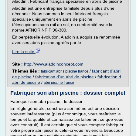
Aladdin : Fabricant français spécialisé en abris de piscine
Aladdin est une entreprise familiale depuis plus d'une
décennie. Nous sommes le seul fabricant français
spécialisé uniquement en abris de piscine
télescopiques sans rail au sol, en conformité avec la
norme AFNOR NF P 90-309.
En perpétuelle évolution, Aladdin a acquis sa renommée
avec ses abris piscine agréés par le...
Lire la suite
Site :
http://www.aladdinconcept.com
Thèmes liés :
/
fabricant d'abri
fabricant abris piscine france
de piscine
/
fabrication d'un abri de piscine
/
fabrication d
abri de piscine
/
abri piscine france
Fabriquer son abri piscine : dossier complet
Fabriquer son abri piscine : le dossier
En règle générale, construire soi-même est une décision
souvent intéressante (plus économique, vous maîtrisez le
temps et la qualité et connaissez parfaitement ce que vous
avez construit). Il est certain que si vous comptez fabriquer
votre propre abri piscine, celui-ci vous reviendra beaucoup
moins cher qu'une solution achetée - mais cela fait...