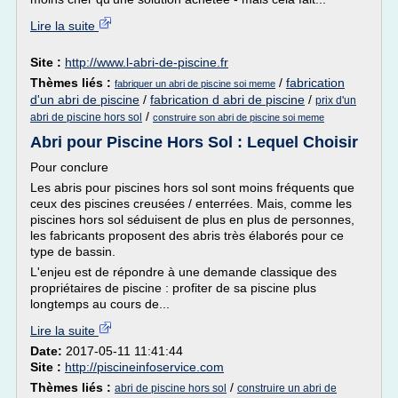
Lire la suite
Site :
http://www.l-abri-de-piscine.fr
Thèmes liés :
/
fabrication
fabriquer un abri de piscine soi meme
d'un abri de piscine
/
fabrication d abri de piscine
/
prix d'un
/
abri de piscine hors sol
construire son abri de piscine soi meme
Abri pour Piscine Hors Sol : Lequel Choisir
Pour conclure
Les abris pour piscines hors sol sont moins fréquents que
ceux des piscines creusées / enterrées. Mais, comme les
piscines hors sol séduisent de plus en plus de personnes,
les fabricants proposent des abris très élaborés pour ce
type de bassin.
L'enjeu est de répondre à une demande classique des
propriétaires de piscine : profiter de sa piscine plus
longtemps au cours de...
Lire la suite
Date:
2017-05-11 11:41:44
Site :
http://piscineinfoservice.com
Thèmes liés :
/
abri de piscine hors sol
construire un abri de