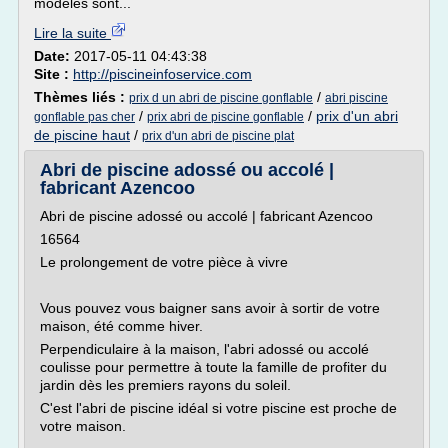
modèles sont...
Lire la suite
Date:
2017-05-11 04:43:38
Site :
http://piscineinfoservice.com
Thèmes liés :
/
prix d un abri de piscine gonflable
abri piscine
/
/
prix d'un abri
gonflable pas cher
prix abri de piscine gonflable
de piscine haut
/
prix d'un abri de piscine plat
Abri de piscine adossé ou accolé |
fabricant Azencoo
Abri de piscine adossé ou accolé | fabricant Azencoo
16564
Le prolongement de votre pièce à vivre
Vous pouvez vous baigner sans avoir à sortir de votre
maison, été comme hiver.
Perpendiculaire à la maison, l'abri adossé ou accolé
coulisse pour permettre à toute la famille de profiter du
jardin dès les premiers rayons du soleil.
C'est l'abri de piscine idéal si votre piscine est proche de
votre maison.