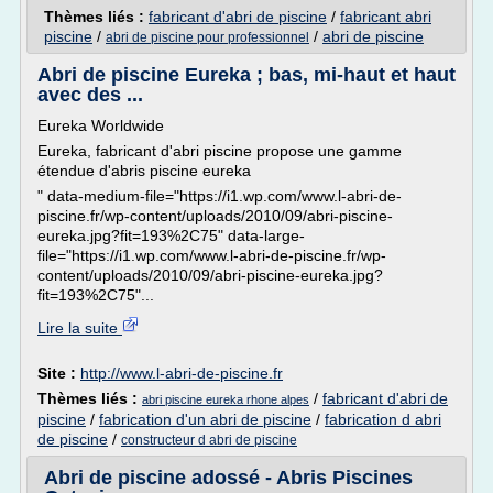
Thèmes liés :
fabricant d'abri de piscine
/
fabricant abri
piscine
/
/
abri de piscine
abri de piscine pour professionnel
Abri de piscine Eureka ; bas, mi-haut et haut
avec des ...
Eureka Worldwide
Eureka, fabricant d'abri piscine propose une gamme
étendue d'abris piscine eureka
" data-medium-file="https://i1.wp.com/www.l-abri-de-
piscine.fr/wp-content/uploads/2010/09/abri-piscine-
eureka.jpg?fit=193%2C75" data-large-
file="https://i1.wp.com/www.l-abri-de-piscine.fr/wp-
content/uploads/2010/09/abri-piscine-eureka.jpg?
fit=193%2C75"...
Lire la suite
Site :
http://www.l-abri-de-piscine.fr
Thèmes liés :
/
fabricant d'abri de
abri piscine eureka rhone alpes
piscine
/
fabrication d'un abri de piscine
/
fabrication d abri
de piscine
/
constructeur d abri de piscine
Abri de piscine adossé - Abris Piscines