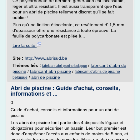
Ce polycarbonate de dernière génération est incassable,
léger et ultra résistant. Il est aussi transparent que l'eau
pour un abri de piscine tellement discret qu'il se fait
oublier !
Plus qu'une finition étincelante, ce revêtement d' 1,5 mm
d'épaisseur offre une résistance à toute épreuve. La
feuille de polycarbonate est pliée à...
Lire la suite
Site :
http://www.abrisud.be
Thèmes liés :
/
fabricant d'abri de
fabricant abri piscine belgique
piscine
/
fabricant abri piscine
/
fabricant d'abris de piscine
/
abri de piscine
belgique
Abri de piscine : Guide d'achat, conseils,
informations et ...
0
Guide d'achat, conseils et informations pour un abri de
piscine
Les abris de piscine font partie des 4 dispositifs légaux et
obligatoires pour sécuriser un bassin. Leur but premier est
donc d'empêcher l'accès aux enfants de moins de 5 ans, et
ainsi éviter les risques de noyades. Mais, un abri de piscine