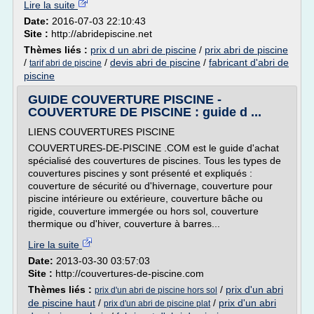
Lire la suite
Date:
2016-07-03 22:10:43
Site :
http://abridepiscine.net
Thèmes liés :
prix d un abri de piscine
/
prix abri de piscine
/
/
devis abri de piscine
/
fabricant d'abri de
tarif abri de piscine
piscine
GUIDE COUVERTURE PISCINE -
COUVERTURE DE PISCINE : guide d ...
LIENS COUVERTURES PISCINE
COUVERTURES-DE-PISCINE .COM est le guide d'achat
spécialisé des couvertures de piscines. Tous les types de
couvertures piscines y sont présenté et expliqués :
couverture de sécurité ou d'hivernage, couverture pour
piscine intérieure ou extérieure, couverture bâche ou
rigide, couverture immergée ou hors sol, couverture
thermique ou d'hiver, couverture à barres...
Lire la suite
Date:
2013-03-30 03:57:03
Site :
http://couvertures-de-piscine.com
Thèmes liés :
/
prix d'un abri
prix d'un abri de piscine hors sol
de piscine haut
/
/
prix d'un abri
prix d'un abri de piscine plat