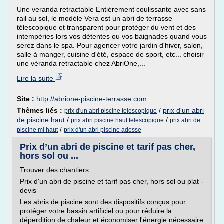
Une veranda retractable Entièrement coulissante avec sans
rail au sol, le modèle Vera est un abri de terrasse
télescopique et transparent pour protéger du vent et des
intempéries lors vos détentes ou vos baignades quand vous
serez dans le spa. Pour agencer votre jardin d'hiver, salon,
salle à manger, cuisine d'été, espace de sport, etc... choisir
une véranda retractable chez AbriOne,...
Lire la suite
Site :
http://abrione-piscine-terrasse.com
Thèmes liés :
/
prix d'un abri
prix d'un abri piscine telescopique
de piscine haut
/
/
prix abri piscine haut telescopique
prix abri de
/
piscine mi haut
prix d'un abri piscine adosse
Prix d’un abri de piscine et tarif pas cher,
hors sol ou ...
Trouver des chantiers
Prix d'un abri de piscine et tarif pas cher, hors sol ou plat -
devis
Les abris de piscine sont des dispositifs conçus pour
protéger votre bassin artificiel ou pour réduire la
déperdition de chaleur et économiser l'énergie nécessaire