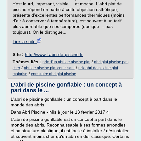
c'est lourd, imposant, visible ... et moche. L'abri plat de
piscine répond en partie à cette objection esthétique,
présente d'excellentes performances thermiques (moins
d'air à conserver à température), est souvent à un tarif
plus abordable que ses compères (quoique ... pas
toujours). On le distingue...
Lire la suite
Site :
http://www.l-abri-de-piscine.fr
Thèmes liés :
/
prix d'un abri de piscine plat
abri plat piscine pas
/
/
cher
abri de piscine plat coulissant
prix abri de piscine plat
/
motorise
construire abri plat piscine
L’abri de piscine gonflable : un concept à
part dans le ...
L'abri de piscine gonflable : un concept à part dans le
monde des abris
Dans Abri Piscine - Mis à jour le 13 février 2017 4
L'abri de piscine gonflable est un concept à part dans le
monde des abris. Reconnaissable à ses formes arrondies
et sa structure plastique, il est facile à installer / désinstaller
et souvent moins cher qu'un abri en dur classique. Certains