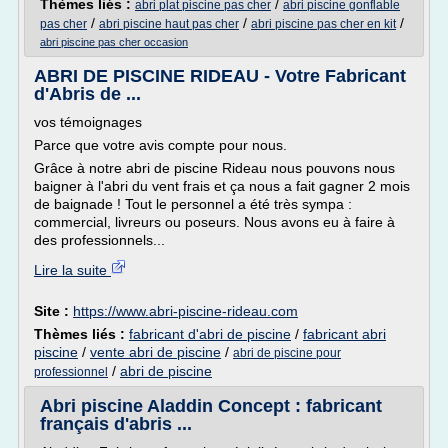
Thèmes liés :
/
abri plat piscine pas cher
abri piscine gonflable
/
/
/
pas cher
abri piscine haut pas cher
abri piscine pas cher en kit
abri piscine pas cher occasion
ABRI DE PISCINE RIDEAU - Votre Fabricant
d'Abris de ...
vos témoignages
Parce que votre avis compte pour nous.
Grâce à notre abri de piscine Rideau nous pouvons nous
baigner à l'abri du vent frais et ça nous a fait gagner 2 mois
de baignade ! Tout le personnel a été très sympa :
commercial, livreurs ou poseurs. Nous avons eu à faire à
des professionnels...
Lire la suite
Site :
https://www.abri-piscine-rideau.com
Thèmes liés :
fabricant d'abri de piscine
/
fabricant abri
piscine
/
vente abri de piscine
/
abri de piscine pour
/
abri de piscine
professionnel
Abri piscine Aladdin Concept : fabricant
français d'abris ...