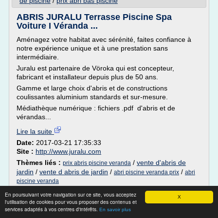
de piscine
/
prix abri bas piscine
ABRIS JURALU Terrasse Piscine Spa
Voiture I Véranda ...
Aménagez votre habitat avec sérénité, faites confiance à
notre expérience unique et à une prestation sans
intermédiaire.
Juralu est partenaire de Vöroka qui est concepteur,
fabricant et installateur depuis plus de 50 ans.
Gamme et large choix d'abris et de constructions
coulissantes aluminium standards et sur-mesure.
Médiathèque numérique : fichiers .pdf d'abris et de
vérandas...
Lire la suite
Date:
2017-03-21 17:35:33
Site :
http://www.juralu.com
Thèmes liés :
/
vente d'abris de
prix abris piscine veranda
jardin
/
vente d abris de jardin
/
/
abri piscine veranda prix
abri
piscine veranda
En poursuivant votre navigation sur ce site, vous acceptez
Rénoval Abri Piscine - Fabricant d'abris de
X
l'utilisation de cookies pour vous proposer des contenus et
piscine ...
services adaptés à vos centres d'intérêts.
En savoir plus