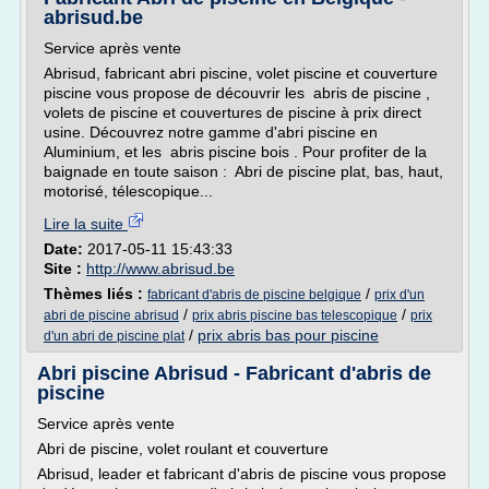
abrisud.be
Service après vente
Abrisud, fabricant abri piscine, volet piscine et couverture
piscine vous propose de découvrir les abris de piscine ,
volets de piscine et couvertures de piscine à prix direct
usine. Découvrez notre gamme d'abri piscine en
Aluminium, et les abris piscine bois . Pour profiter de la
baignade en toute saison : Abri de piscine plat, bas, haut,
motorisé, télescopique...
Lire la suite
Date:
2017-05-11 15:43:33
Site :
http://www.abrisud.be
Thèmes liés :
/
fabricant d'abris de piscine belgique
prix d'un
/
/
abri de piscine abrisud
prix abris piscine bas telescopique
prix
/
prix abris bas pour piscine
d'un abri de piscine plat
Abri piscine Abrisud - Fabricant d'abris de
piscine
Service après vente
Abri de piscine, volet roulant et couverture
Abrisud, leader et fabricant d'abris de piscine vous propose