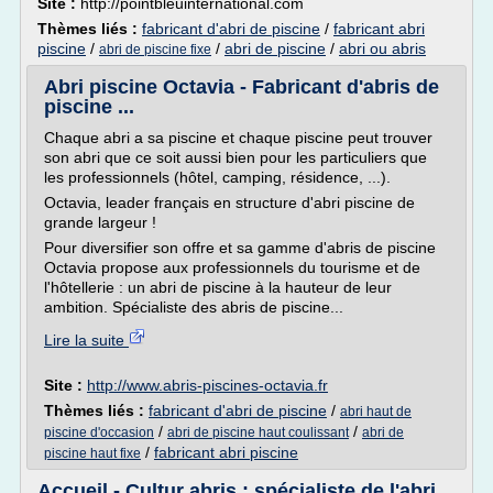
Site :
http://pointbleuinternational.com
Thèmes liés :
fabricant d'abri de piscine
/
fabricant abri
piscine
/
/
abri de piscine
/
abri ou abris
abri de piscine fixe
Abri piscine Octavia - Fabricant d'abris de
piscine ...
Chaque abri a sa piscine et chaque piscine peut trouver
son abri que ce soit aussi bien pour les particuliers que
les professionnels (hôtel, camping, résidence, ...).
Octavia, leader français en structure d'abri piscine de
grande largeur !
Pour diversifier son offre et sa gamme d'abris de piscine
Octavia propose aux professionnels du tourisme et de
l'hôtellerie : un abri de piscine à la hauteur de leur
ambition. Spécialiste des abris de piscine...
Lire la suite
Site :
http://www.abris-piscines-octavia.fr
Thèmes liés :
fabricant d'abri de piscine
/
abri haut de
/
/
piscine d'occasion
abri de piscine haut coulissant
abri de
/
fabricant abri piscine
piscine haut fixe
Accueil - Cultur abris : spécialiste de l'abri