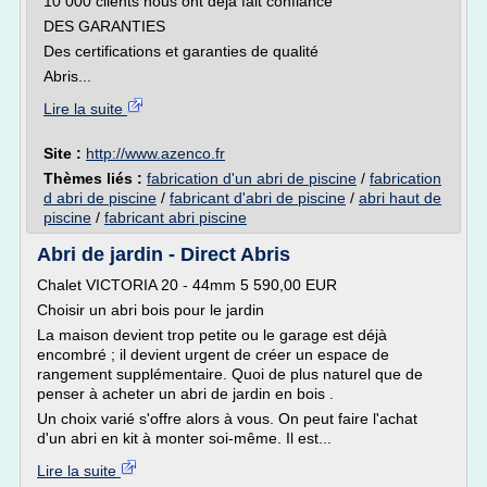
10 000 clients nous ont déjà fait confiance
DES GARANTIES
Des certifications et garanties de qualité
Abris...
Lire la suite
Site :
http://www.azenco.fr
Thèmes liés :
fabrication d'un abri de piscine
/
fabrication
d abri de piscine
/
fabricant d'abri de piscine
/
abri haut de
piscine
/
fabricant abri piscine
Abri de jardin - Direct Abris
Chalet VICTORIA 20 - 44mm 5 590,00 EUR
Choisir un abri bois pour le jardin
La maison devient trop petite ou le garage est déjà
encombré ; il devient urgent de créer un espace de
rangement supplémentaire. Quoi de plus naturel que de
penser à acheter un abri de jardin en bois .
Un choix varié s'offre alors à vous. On peut faire l'achat
d'un abri en kit à monter soi-même. Il est...
Lire la suite