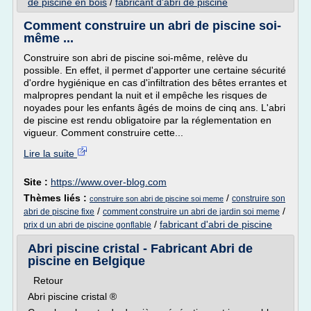
de piscine en bois
/
fabricant d'abri de piscine
Comment construire un abri de piscine soi-
même ...
Construire son abri de piscine soi-même, relève du
possible. En effet, il permet d'apporter une certaine sécurité
d'ordre hygiénique en cas d'infiltration des bêtes errantes et
malpropres pendant la nuit et il empêche les risques de
noyades pour les enfants âgés de moins de cinq ans. L'abri
de piscine est rendu obligatoire par la réglementation en
vigueur. Comment construire cette...
Lire la suite
Site :
https://www.over-blog.com
Thèmes liés :
/
construire son
construire son abri de piscine soi meme
/
/
abri de piscine fixe
comment construire un abri de jardin soi meme
/
fabricant d'abri de piscine
prix d un abri de piscine gonflable
Abri piscine cristal - Fabricant Abri de
piscine en Belgique
Retour
Abri piscine cristal ®