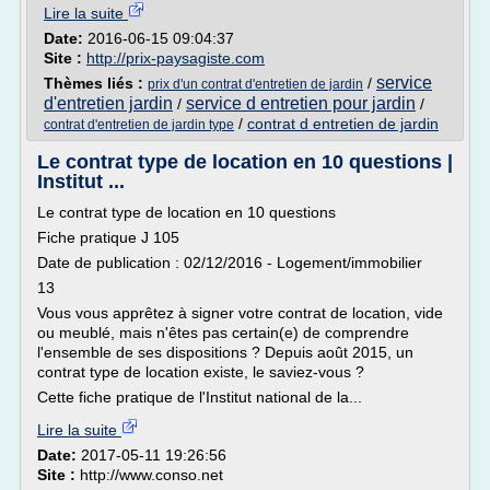
Lire la suite
Date:
2016-06-15 09:04:37
Site :
http://prix-paysagiste.com
service
Thèmes liés :
/
prix d'un contrat d'entretien de jardin
d'entretien jardin
service d entretien pour jardin
/
/
/
contrat d entretien de jardin
contrat d'entretien de jardin type
Le contrat type de location en 10 questions |
Institut ...
Le contrat type de location en 10 questions
Fiche pratique J 105
Date de publication : 02/12/2016 - Logement/immobilier
13
Vous vous apprêtez à signer votre contrat de location, vide
ou meublé, mais n'êtes pas certain(e) de comprendre
l'ensemble de ses dispositions ? Depuis août 2015, un
contrat type de location existe, le saviez-vous ?
Cette fiche pratique de l'Institut national de la...
Lire la suite
Date:
2017-05-11 19:26:56
Site :
http://www.conso.net