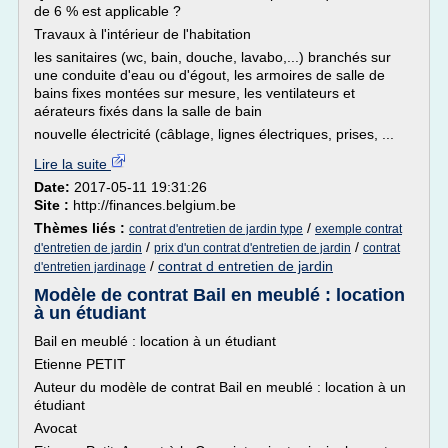
de 6 % est applicable ?
Travaux à l'intérieur de l'habitation
les sanitaires (wc, bain, douche, lavabo,...) branchés sur
une conduite d'eau ou d'égout, les armoires de salle de
bains fixes montées sur mesure, les ventilateurs et
aérateurs fixés dans la salle de bain
nouvelle électricité (câblage, lignes électriques, prises, ...
Lire la suite
Date:
2017-05-11 19:31:26
Site :
http://finances.belgium.be
Thèmes liés :
/
contrat d'entretien de jardin type
exemple contrat
/
/
d'entretien de jardin
prix d'un contrat d'entretien de jardin
contrat
/
contrat d entretien de jardin
d'entretien jardinage
Modèle de contrat Bail en meublé : location
à un étudiant
Bail en meublé : location à un étudiant
Etienne PETIT
Auteur du modèle de contrat Bail en meublé : location à un
étudiant
Avocat