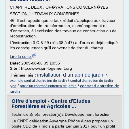
CHAPITRE DEUX : OP�?RATIONS CONCERN�?ES
SECTION 1 : TRAVAUX CONCERNES
46. Il est rappelé que le taux réduit s'applique aux travaux
d'amélioration, de transformation, d'aménagement et
d'entretien, à l'exclusion des travaux de construction ou de
reconstruction.
L'instruction 3 C-5-99 (n°s 38 à 47) a d'ores et déjà indiqué
les conséquences qu'il convenait de tirer du champ...
Lire la suite
Date:
2009-08-06 09:10:55
Site :
http://www.juri-logement.org
installation d un abri de jardin
Thèmes liés :
/
/
exemple contrat d'entretien de jardin
contrat d'entretien de jardin
/
/
contrat d entretien de
type
prix d'un contrat d'entretien de jardin
jardin
Offre d'emploi - Centre d'Etudes
Forestières et Agricoles ...
Technicien(ne)s forestier(e)s Développement forestier
Le CNPF délégation Auvergne Rhône Alpes propose un
poste CDD de 7 mois à partir 1er juin 2017 pour un profil