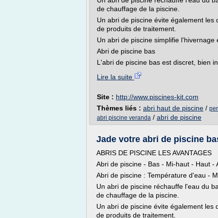
Un abri de piscine réchauffe l'eau du b
de chauffage de la piscine.
Un abri de piscine évite également les 
de produits de traitement.
Un abri de piscine simplifie l'hivernage
Abri de piscine bas
L'abri de piscine bas est discret, bien i
Lire la suite
Site :
http://www.piscines-kit.com
Thèmes liés :
abri haut de piscine
/
per
/
abri de piscine
abri piscine veranda
Jade votre abri de piscine bas
ABRIS DE PISCINE LES AVANTAGES
Abri de piscine - Bas - Mi-haut - Haut 
Abri de piscine : Température d'eau - M
Un abri de piscine réchauffe l'eau du b
de chauffage de la piscine.
Un abri de piscine évite également les 
de produits de traitement.