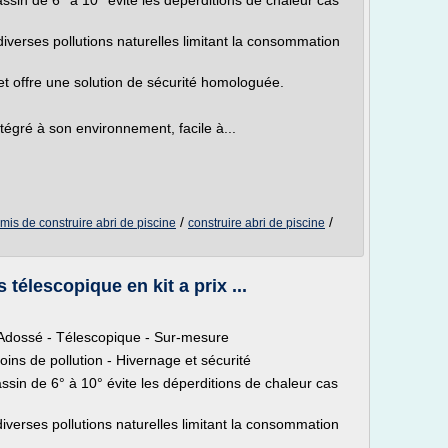
assin de 6° à 10° évite les déperditions de chaleur cas
diverses pollutions naturelles limitant la consommation
 et offre une solution de sécurité homologuée.
ntégré à son environnement, facile à...
/
/
mis de construire abri de piscine
construire abri de piscine
 télescopique en kit a prix ...
- Adossé - Télescopique - Sur-mesure
oins de pollution - Hivernage et sécurité
assin de 6° à 10° évite les déperditions de chaleur cas
diverses pollutions naturelles limitant la consommation