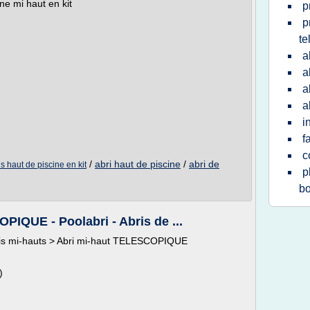
ine mi haut en kit
p
p
te
a
a
a
a
i
f
c
/
abri haut de piscine
/
abri de
is haut de piscine en kit
p
bo
PIQUE - Poolabri - Abris de ...
Abris mi-hauts > Abri mi-haut TELESCOPIQUE
)