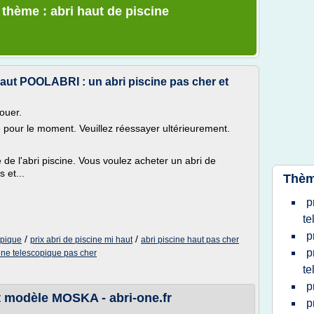
 thème : abri haut de piscine
haut POOLABRI : un abri piscine pas cher et
ouer.
le pour le moment. Veuillez réessayer ultérieurement.
te de l'abri piscine. Vous voulez acheter un abri de
 et...
Thèm
p
te
p
/
/
opique
prix abri de piscine mi haut
abri piscine haut pas cher
p
cine telescopique pas cher
te
p
it modèle MOSKA - abri-one.fr
p