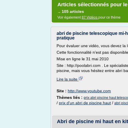
Articles sélectionnés pour le
105 articles
→
Voir également
87 Vidéos
pour ce thème
abri de piscine telescopique mi-
pratique
Pour évaluer une vidéo, vous devez la l
Cette fonctionnalité n'est pas disponib
Mise en ligne le 31 mai 2010
Site : http://poolabri.com . Le spécialis
piscine, mais vous hésitez entre abri bas
Lire la suite
Site :
http://www.youtube.com
Thèmes liés :
prix abri piscine haut telesc
/
prix d'un abri de piscine haut
/
abri pis
Abri de piscine mi haut en k