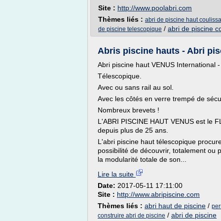
Site :
http://www.poolabri.com
Thèmes liés :
abri de piscine haut couliss
/
abri de piscine c
de piscine telescopique
Abris piscine hauts - Abri pis
Abri piscine haut VENUS International
Télescopique.
Avec ou sans rail au sol.
Avec les côtés en verre trempé de sécur
Nombreux brevets !
L'ABRI PISCINE HAUT VENUS est le FL
depuis plus de 25 ans.
L'abri piscine haut télescopique procur
possibilité de découvrir, totalement ou p
la modularité totale de son...
Lire la suite
Date:
2017-05-11 17:11:00
Site :
http://www.abripiscine.com
Thèmes liés :
abri haut de piscine
/
per
/
abri de piscine
construire abri de piscine