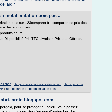
abri jardin pvc grosfillex
abri de jardin design pas cher
 de jardin
en métal imitation bois pas ...
imitation bois sur 123comparer.fr : comparer les prix des
aire des économies.
produits neufs)
Disponibilité Prix TTC Livraison Prix total Offre du
/
/
 pas cher
abri jardin acier galvanise imitation bois
abri de jardin en
/
abri de jardin en beton imitation bois
ois
 abri-jardin.blogspot.com
 pergola, pour se protéger du soleil ! Vous passez
is souhaitez profiter d'un peu d'ombre lors des