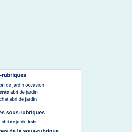
-rubriques
bri
de
jardin occasion
ente
abri
de
jardin
chat abri
de
jardin
es sous-rubriques
e
abri
de
jardin
bois
es de la sous-rubrique