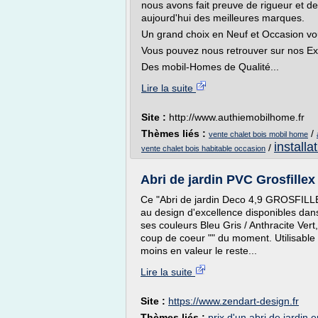
nous avons fait preuve de rigueur et d
aujourd'hui des meilleures marques.
Un grand choix en Neuf et Occasion vo
Vous pouvez nous retrouver sur nos Exp
Des mobil-Homes de Qualité...
Lire la suite
Site :
http://www.authiemobilhome.fr
Thèmes liés :
/
vente chalet bois mobil home
installa
/
vente chalet bois habitable occasion
Abri de jardin PVC Grosfillex
Ce "Abri de jardin Deco 4,9 GROSFILLE
au design d'excellence disponibles dans
ses couleurs Bleu Gris / Anthracite Vert,
coup de coeur "" du moment. Utilisable 
moins en valeur le reste...
Lire la suite
Site :
https://www.zendart-design.fr
Thèmes liés :
prix d'un abri de jardin 