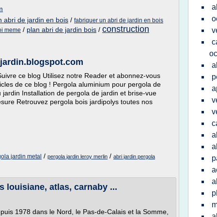
a
m
o
 abri de jardin en bois
/
fabriquer un abri de jardin en bois
construction
/
plan abri de jardin bois
/
v
soi meme
c
oc
-jardin.blogspot.com
a
Suivre ce blog Utilisez notre Reader et abonnez-vous
p
ticles de ce blog ! Pergola aluminium pour pergola de
a
u jardin Installation de pergola de jardin et brise-vue
v
sure Retrouvez pergola bois jardipolys toutes nos
v
c
a
a
/
/
ola jardin metal
pergola jardin leroy merlin
abri jardin pergola
p
a
a
louisiane, atlas, carnaby ...
p
m
1978 dans le Nord, le Pas-de-Calais et la Somme,
a