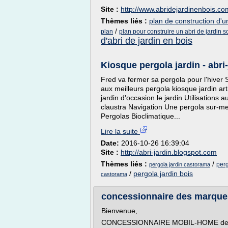
Site :
http://www.abridejardinenbois.co
Thèmes liés :
plan de construction d'un
/
plan
plan pour construire un abri de jardin 
d'abri de jardin en bois
Kiosque pergola jardin - abri
Fred va fermer sa pergola pour l'hiver 
aux meilleurs pergola kiosque jardin ar
jardin d'occasion le jardin Utilisations a
claustra Navigation Une pergola sur-me
Pergolas Bioclimatique...
Lire la suite
Date:
2016-10-26 16:39:04
Site :
http://abri-jardin.blogspot.com
Thèmes liés :
/
perg
pergola jardin castorama
/
pergola jardin bois
castorama
concessionnaire des marques 
Bienvenue,
CONCESSIONNAIRE MOBIL-HOME depuis 