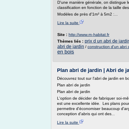
D'une manière générale, on distingue l
classification en fonction de la taille des
Modèles de près d'1m² à 5m2 :...
Lire la suite
Site :
http://www.m-habitat.fr
prix d un abri de jardi
Thèmes liés :
abri de jardin
/
construction d'un abri d
en bois
Plan abri de jardin | Abri de j
Découvrez tout sur l'abri de jardin en b
Plan abri de jardin
Plan abri de jardin
L'option de décider de fabriquer soi-mê
est une excellente idée. Les plans pour
permettre d'économiser beaucoup d'arge
conception d'abris qui ont des...
Lire la suite