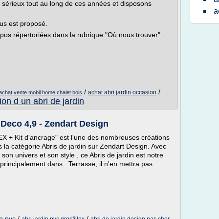
e sérieux tout au long de ces années et disposons
a
us est proposé.
os répertoriées dans la rubrique "Où nous trouver" .
/
/
achat abri jardin occasion
achat vente mobil home chalet bois
tion d un abri de jardin
 Deco 4,9 - Zendart Design
X + Kit d'ancrage" est l'une des nombreuses créations
 la catégorie Abris de jardin sur Zendart Design. Avec
 son univers et son style , ce Abris de jardin est notre
principalement dans : Terrasse, il n'en mettra pas
en pvc
/
/