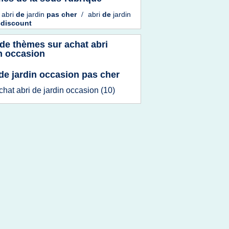
 abri
de
jardin
pas
cher
/
abri
de
jardin
cdiscount
 de thèmes sur
achat abri
n occasion
 de jardin occasion pas cher
chat abri
de
jardin occasion
(10)