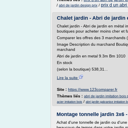
prix d un abri
/
/
abri de jardin design prix
Chalet jardin - Abri de jardin 
Chalet jardin - Abri de jardin en métal 
boutiques pour acheter moins cher et f
Comparer les offres des 3 marchands (
Image Description du marchand Boutique 
marchand
Abri de jardin en metal 9.3m Bm 1010
En stock
(selon la boutique) 538,31...
Lire la suite
Site :
https://www.123comparer.fr
Thèmes liés :
abri de jardin imitation bois
/
acier imitation bois
abri jardin galvanise imitation b
Montage tonnelle jardin 3x6 -
Achat d'une tonnelle de jardin ou d'une
beaucoup de temps dans votre jardin ma