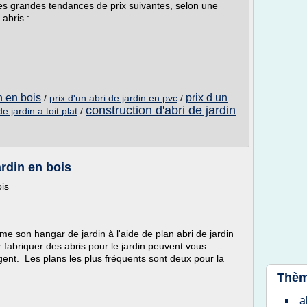
es grandes tendances de prix suivantes, selon une
 abris :
n en bois
prix d un
/
prix d'un abri de jardin en pvc
/
construction d'abri de jardin
e jardin a toit plat
/
ardin en bois
ois
me son hangar de jardin à l'aide de plan abri de jardin
 fabriquer des abris pour le jardin peuvent vous
nt. Les plans les plus fréquents sont deux pour la
Thèm
a