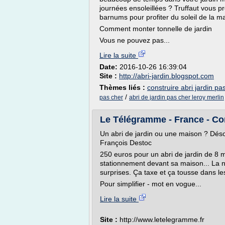
journées ensoleillées ? Truffaut vous p
barnums pour profiter du soleil de la ma
Comment monter tonnelle de jardin
Vous ne pouvez pas...
Lire la suite
Date:
2016-10-26 16:39:04
Site :
http://abri-jardin.blogspot.com
Thèmes liés :
construire abri jardin pa
/
pas cher
abri de jardin pas cher leroy merlin
Le Télégramme - France - Cons
Un abri de jardin ou une maison ? Déso
François Destoc
250 euros pour un abri de jardin de 8 
stationnement devant sa maison... La 
surprises. Ça taxe et ça tousse dans les
Pour simplifier - mot en vogue...
Lire la suite
Site :
http://www.letelegramme.fr