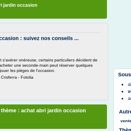
i jardin occasion
ccasion : suivez nos conseils ...
nt s'avérer onéreuse, certains particuliers décident de
, acheter une seconde-main peut réserver quelques
ouer les pièges de l'occasion.
Sous
Crisferra - Fotolia
a
v
a
 thème : achat abri jardin occasion
Autr
vent
Thèm