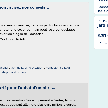
achat
on : suivez nos conseils ...
bois 
Plus
jardi
t s'avérer onéreuse, certains particuliers décident de
 acheter une seconde-main peut réserver quelques
uer les pièges de l'occasion.
abri
risferra - Fotolia
a
/
/
iculier
abri de jardin d'occasion
vente abri de jardin
ri de jardin d occasion
rif pour l'achat d'un abri ...
est très variable d'un équipement à l'autre, le plus
s, et pouvant atteindre plusieurs milliers d'euros.