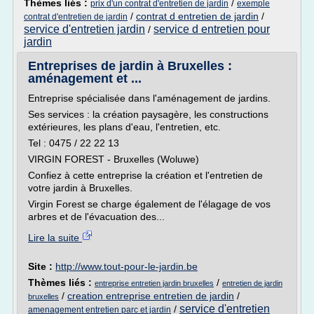
Thèmes liés :
/
prix d'un contrat d'entretien de jardin
exemple
/
contrat d entretien de jardin
/
contrat d'entretien de jardin
service d'entretien jardin
service d entretien pour
/
jardin
Entreprises de jardin à Bruxelles :
aménagement et ...
Entreprise spécialisée dans l'aménagement de jardins.
Ses services : la création paysagère, les constructions
extérieures, les plans d'eau, l'entretien, etc.
Tel : 0475 / 22 22 13
VIRGIN FOREST - Bruxelles (Woluwe)
Confiez à cette entreprise la création et l'entretien de
votre jardin à Bruxelles.
Virgin Forest se charge également de l'élagage de vos
arbres et de l'évacuation des...
Lire la suite
Site :
http://www.tout-pour-le-jardin.be
Thèmes liés :
/
entreprise entretien jardin bruxelles
entretien de jardin
/
creation entreprise entretien de jardin
/
bruxelles
service d'entretien
/
amenagement entretien parc et jardin