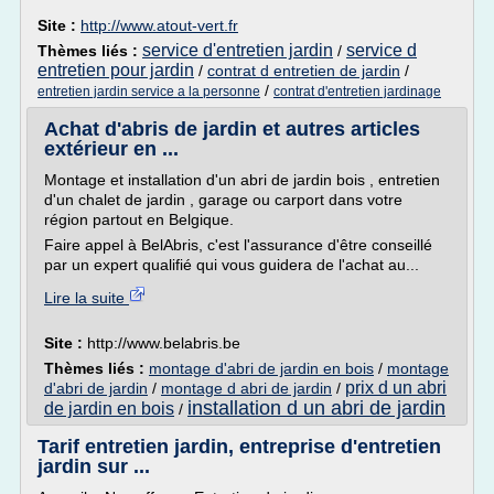
Site :
http://www.atout-vert.fr
service d'entretien jardin
service d
Thèmes liés :
/
entretien pour jardin
/
contrat d entretien de jardin
/
/
entretien jardin service a la personne
contrat d'entretien jardinage
Achat d'abris de jardin et autres articles
extérieur en ...
Montage et installation d'un abri de jardin bois , entretien
d'un chalet de jardin , garage ou carport dans votre
région partout en Belgique.
Faire appel à BelAbris, c'est l'assurance d'être conseillé
par un expert qualifié qui vous guidera de l'achat au...
Lire la suite
Site :
http://www.belabris.be
Thèmes liés :
montage d'abri de jardin en bois
/
montage
prix d un abri
d'abri de jardin
/
montage d abri de jardin
/
installation d un abri de jardin
de jardin en bois
/
Tarif entretien jardin, entreprise d'entretien
jardin sur ...