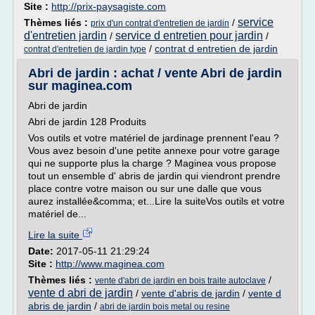
Site :
http://prix-paysagiste.com
service
Thèmes liés :
/
prix d'un contrat d'entretien de jardin
d'entretien jardin
service d entretien pour jardin
/
/
/
contrat d entretien de jardin
contrat d'entretien de jardin type
Abri de jardin : achat / vente Abri de jardin
sur maginea.com
Abri de jardin
Abri de jardin 128 Produits
Vos outils et votre matériel de jardinage prennent l'eau ?
Vous avez besoin d'une petite annexe pour votre garage
qui ne supporte plus la charge ? Maginea vous propose
tout un ensemble d' abris de jardin qui viendront prendre
place contre votre maison ou sur une dalle que vous
aurez installée&comma; et...Lire la suiteVos outils et votre
matériel de...
Lire la suite
Date:
2017-05-11 21:29:24
Site :
http://www.maginea.com
Thèmes liés :
/
vente d'abri de jardin en bois traite autoclave
vente d abri de jardin
/
vente d'abris de jardin
/
vente d
abris de jardin
/
abri de jardin bois metal ou resine