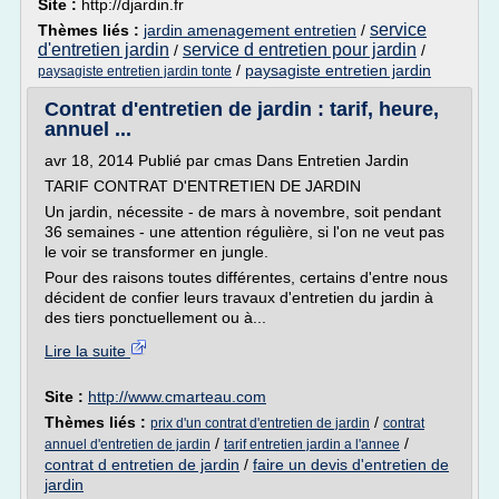
Site :
http://djardin.fr
service
Thèmes liés :
jardin amenagement entretien
/
d'entretien jardin
service d entretien pour jardin
/
/
/
paysagiste entretien jardin
paysagiste entretien jardin tonte
Contrat d'entretien de jardin : tarif, heure,
annuel ...
avr 18, 2014 Publié par cmas Dans Entretien Jardin
TARIF CONTRAT D'ENTRETIEN DE JARDIN
Un jardin, nécessite - de mars à novembre, soit pendant
36 semaines - une attention régulière, si l'on ne veut pas
le voir se transformer en jungle.
Pour des raisons toutes différentes, certains d'entre nous
décident de confier leurs travaux d'entretien du jardin à
des tiers ponctuellement ou à...
Lire la suite
Site :
http://www.cmarteau.com
Thèmes liés :
/
prix d'un contrat d'entretien de jardin
contrat
/
/
annuel d'entretien de jardin
tarif entretien jardin a l'annee
contrat d entretien de jardin
/
faire un devis d'entretien de
jardin