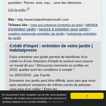
quotidien. Pierres, bois, eau... sont des éléments...
Lire la suite
Site :
http://www.lesjardinsdumoulin.com
service
Thèmes liés :
/
creer une entreprise d'entretien de jardin
d'entretien jardin
service d entretien pour jardin
/
/
creation entreprise entretien de jardin
/
entreprise entretien
de jardin
Crédit d'impot : entretien de votre jardin |
Habitatpresto
Faire entretenir son jardin permet de bénéficier d'un
crédit ou d'une réduction d'impôt et surtout vous assure
un travail de pro ! Découvrez comment en profiter en
2016, quelles sont les conditions à remplir !
Le 18/01/2016 , par Carole
Entretenir son jardin peut être difficile, pour peu que vous
ayez plusieurs centaines de mètres carrés de pelouse,
voire plus d'un millier ! Entre les...
En poursuivant votre navigation sur ce site, vous acceptez
Lire la suite
X
l'utilisation de cookies pour vous proposer des contenus et
services adaptés à vos centres d'intérêts.
En savoir plus
Site :
http://www.habitatpresto.com