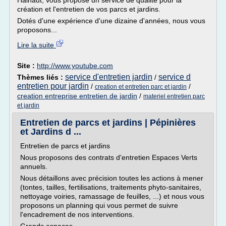
Hainaut, vous propose un service de qualité pour la
création et l'entretien de vos parcs et jardins.
Dotés d'une expérience d'une dizaine d'années, nous vous
proposons...
Lire la suite
Site :
http://www.youtube.com
service d'entretien jardin
service d
Thèmes liés :
/
entretien pour jardin
/
/
creation et entretien parc et jardin
creation entreprise entretien de jardin
/
materiel entretien parc
et jardin
Entretien de parcs et jardins | Pépinières
et Jardins d ...
Entretien de parcs et jardins
Nous proposons des contrats d'entretien Espaces Verts
annuels.
Nous détaillons avec précision toutes les actions à mener
(tontes, tailles, fertilisations, traitements phyto-sanitaires,
nettoyage voiries, ramassage de feuilles, ...) et nous vous
proposons un planning qui vous permet de suivre
l'encadrement de nos interventions.