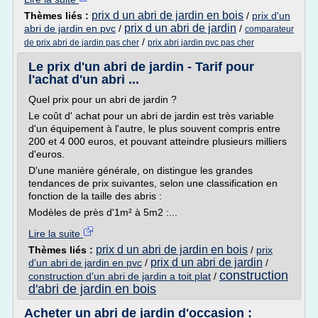
prix d un abri de jardin en bois
Thèmes liés :
/
prix d'un
prix d un abri de jardin
abri de jardin en pvc
/
/
comparateur
/
de prix abri de jardin pas cher
prix abri jardin pvc pas cher
Le prix d'un abri de jardin - Tarif pour
l'achat d'un abri ...
Quel prix pour un abri de jardin ?
Le coût d' achat pour un abri de jardin est très variable
d'un équipement à l'autre, le plus souvent compris entre
200 et 4 000 euros, et pouvant atteindre plusieurs milliers
d'euros.
D'une manière générale, on distingue les grandes
tendances de prix suivantes, selon une classification en
fonction de la taille des abris :
Modèles de près d'1m² à 5m2 :...
Lire la suite
prix d un abri de jardin en bois
Thèmes liés :
/
prix
prix d un abri de jardin
d'un abri de jardin en pvc
/
/
construction
construction d'un abri de jardin a toit plat
/
d'abri de jardin en bois
Acheter un abri de jardin d'occasion :