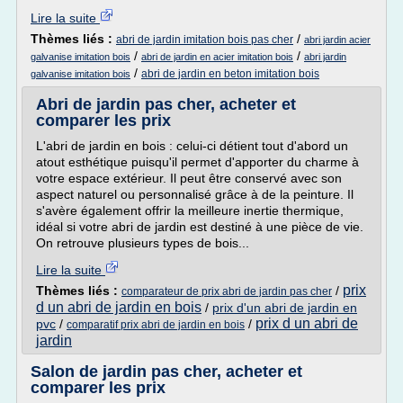
Lire la suite
Thèmes liés :
/
abri de jardin imitation bois pas cher
abri jardin acier
/
/
galvanise imitation bois
abri de jardin en acier imitation bois
abri jardin
/
abri de jardin en beton imitation bois
galvanise imitation bois
Abri de jardin pas cher, acheter et
comparer les prix
L'abri de jardin en bois : celui-ci détient tout d'abord un
atout esthétique puisqu'il permet d'apporter du charme à
votre espace extérieur. Il peut être conservé avec son
aspect naturel ou personnalisé grâce à de la peinture. Il
s'avère également offrir la meilleure inertie thermique,
idéal si votre abri de jardin est destiné à une pièce de vie.
On retrouve plusieurs types de bois...
Lire la suite
prix
Thèmes liés :
/
comparateur de prix abri de jardin pas cher
d un abri de jardin en bois
/
prix d'un abri de jardin en
prix d un abri de
pvc
/
/
comparatif prix abri de jardin en bois
jardin
Salon de jardin pas cher, acheter et
comparer les prix