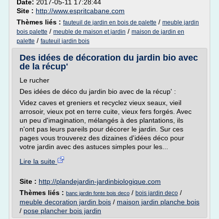
Date:
2017-05-11 17:28:44
Site :
http://www.espritcabane.com
Thèmes liés :
/
fauteuil de jardin en bois de palette
meuble jardin
/
/
bois palette
meuble de maison et jardin
maison de jardin en
/
palette
fauteuil jardin bois
Des idées de décoration du jardin bio avec
de la récup'
Le rucher
Des idées de déco du jardin bio avec de la récup' :
Videz caves et greniers et recyclez vieux seaux, vieil
arrosoir, vieux pot en terre cuite, vieux fers forgés. Avec
un peu d'imagination, mélangés à des plantations, ils
n'ont pas leurs pareils pour décorer le jardin. Sur ces
pages vous trouverez des dizaines d'idées déco pour
votre jardin avec des astuces simples pour les...
Lire la suite
Site :
http://plandejardin-jardinbiologique.com
Thèmes liés :
/
/
bois jardin deco
banc jardin fonte bois deco
meuble decoration jardin bois
/
maison jardin planche bois
/
pose plancher bois jardin