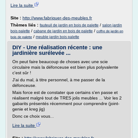
Lire la suite
Site :
http://www.fabriquer-des-meubles.fr
Thèmes liés :
/
fauteuil de jardin en bois de palette
salon jardin
/
/
bois palette
cabane de jardin en bois de palette
coffre de jardin en
/
meuble jardin bois palette
bois de palette
DIY - Une réalisation récente : une
jardinière surélevée ...
On peut faire beaucoup de choses avec une scie
circulaire mais la défonceuse est bien plus polyvalente
c'est sûr !
J'ai du mal, à titre personnel, à me passer de la
défonceuse.
Mais force est de constater que certains s'en passe et
réalisent malgré tout de TRES jolis meubles ... Voir les 2
gabarits présentés récemment pour comprendre (joint-
genie et kreg jig)
Donc ce choix vous...
Lire la suite