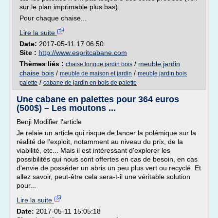
sur le plan imprimable plus bas).
Pour chaque chaise...
Lire la suite
Date:
2017-05-11 17:06:50
Site :
http://www.espritcabane.com
Thèmes liés :
/
meuble jardin
chaise longue jardin bois
chaise bois
/
/
meuble de maison et jardin
meuble jardin bois
/
palette
cabane de jardin en bois de palette
Une cabane en palettes pour 364 euros
(500$) – Les moutons ...
Benji Modifier l'article
Je relaie un article qui risque de lancer la polémique sur la
réalité de l'exploit, notamment au niveau du prix, de la
viabilité, etc... Mais il est intéressant d'explorer les
possibilités qui nous sont offertes en cas de besoin, en cas
d'envie de posséder un abris un peu plus vert ou recyclé. Et
allez savoir, peut-être cela sera-t-il une véritable solution
pour...
Lire la suite
Date:
2017-05-11 15:05:18