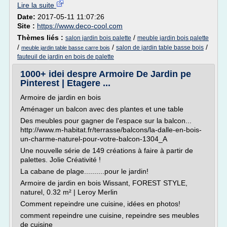
Lire la suite
Date:
2017-05-11 11:07:26
Site :
https://www.deco-cool.com
Thèmes liés :
/
salon jardin bois palette
meuble jardin bois palette
/
/
/
salon de jardin table basse bois
meuble jardin table basse carre bois
fauteuil de jardin en bois de palette
1000+ idei despre Armoire De Jardin pe
Pinterest | Etagere ...
Armoire de jardin en bois
Aménager un balcon avec des plantes et une table
Des meubles pour gagner de l'espace sur la balcon...
http://www.m-habitat.fr/terrasse/balcons/la-dalle-en-bois-
un-charme-naturel-pour-votre-balcon-1304_A
Une nouvelle série de 149 créations à faire à partir de
palettes. Jolie Créativité !
La cabane de plage..........pour le jardin!
Armoire de jardin en bois Wissant, FOREST STYLE,
naturel, 0.32 m² | Leroy Merlin
Comment repeindre une cuisine, idées en photos!
comment repeindre une cuisine, repeindre ses meubles
de cuisine