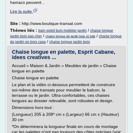
hamacs peuvent...
Lire la suite
Site :
http://www.boutique-transat.com
Thèmes liés :
/
bain soleil bois mobilier jardin
chaise longue
/
/
jardin bois pas cher
chaise longue
chaise longue de jardin bois et toile
/
de jardin en bois casa
chaise longue jardin bois
Chaise longue en palette, Esprit Cabane,
idees creatives ...
Accueil » Maison & Jardin » Meubles de jardin » Chaise
longue en palette
Chaise longue en palette
Le plan et la vidéo ci-dessous permettent de construire
soi-même des transats pour meubler le balcon, la
terrasse ou le jardin. Ultra-confortables, ces chaises
longues au dossier relevable, sont robustes et design.
Dimensions hors tout :
(Longueur) 205 à 208* cm x (Largeur) 66 cm x (Hauteur)
30 cm
*On déterminera la longueur finale en cours de montage
car les palettes n'ont pas toujours des côtes précises (voir