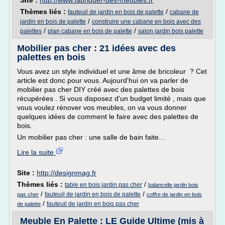
Site :
http://www.fabriquer-des-meubles.fr
Thèmes liés :
/
fauteuil de jardin en bois de palette
cabane de
/
jardin en bois de palette
construire une cabane en bois avec des
/
/
palettes
plan cabane en bois de palette
salon jardin bois palette
Mobilier pas cher : 21 idées avec des
palettes en bois
Vous avez un style individuel et une âme de bricoleur ? Cet
article est donc pour vous. Aujourd'hui on va parler de
mobilier pas cher DIY créé avec des palettes de bois
récupérées . Si vous disposez d'un budget limité , mais que
vous voulez rénover vos meubles, on va vous donner
quelques idées de comment le faire avec des palettes de
bois.
Un mobilier pas cher : une salle de bain faite...
Lire la suite
Site :
http://designmag.fr
Thèmes liés :
/
table en bois jardin pas cher
balancelle jardin bois
/
/
fauteuil de jardin en bois de palette
pas cher
coffre de jardin en bois
/
fauteuil de jardin en bois pas cher
de palette
Meuble En Palette : LE Guide Ultime (mis à