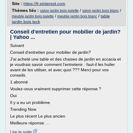
Site :
https://fr.pinterest.com
Thèmes liés :
/
/
salon jardin bois palette
salon jardin bois blanc
/
/
table
meuble jardin bois palette
meuble jardin bois blanc
jardin bois teck
Conseil d'entretien pour mobilier de jardin?
| Yahoo ...
Suivant
Conseil d'entretien pour mobilier de jardin?
J'ai acheté une table et des chaises de jardin en accacia et
je voudrais savoir comment l'entretenir : faut-il les huiler
avant de les utiliser, et avec quoi ??? Merci pour vos
conseils.
1 abonné
Voulez-vous vraiment supprimer cette réponse ?
Oui
Il y a eu un problème.
Trending Now
Le plus récent Le plus ancien
Meilleure réponse: ...
Lire la suite