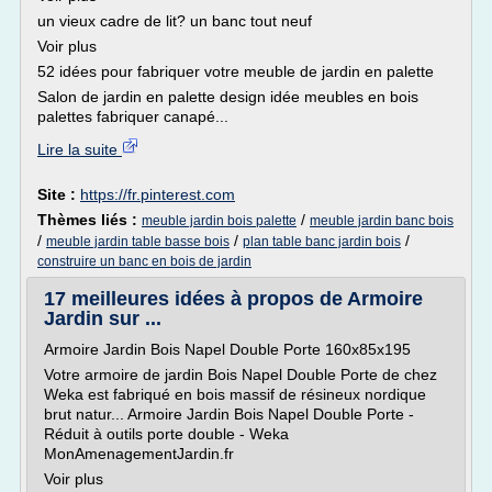
un vieux cadre de lit? un banc tout neuf
Voir plus
52 idées pour fabriquer votre meuble de jardin en palette
Salon de jardin en palette design idée meubles en bois
palettes fabriquer canapé...
Lire la suite
Site :
https://fr.pinterest.com
Thèmes liés :
/
meuble jardin bois palette
meuble jardin banc bois
/
/
/
meuble jardin table basse bois
plan table banc jardin bois
construire un banc en bois de jardin
17 meilleures idées à propos de Armoire
Jardin sur ...
Armoire Jardin Bois Napel Double Porte 160x85x195
Votre armoire de jardin Bois Napel Double Porte de chez
Weka est fabriqué en bois massif de résineux nordique
brut natur... Armoire Jardin Bois Napel Double Porte -
Réduit à outils porte double - Weka
MonAmenagementJardin.fr
Voir plus