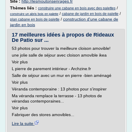
Site :
http://lesmoutonsenrages.fr
Thèmes liés :
/
construire une cabane en bois avec des palettes
/
/
cabane de jardin en bois de palette
construire un abris bois en palette
/
construction d'une cabane de
plan cabane en bois de palette
jardin en bois
17 meilleures idées à propos de Rideaux
De Patio sur ...
53 photos pour trouver la meilleure cloison amovible!
une jolie salle de séjour avec cloison amovible ikea
Voir plus
L pierre de parement intérieur - Archzine.fr
Salle de séjour avec un mur en pierre -bien aménagé
Voir plus
Véranda contemporaine : 13 photos pour s'inspirer
Ma véranda remplace la terrasse - 13 photos de
vérandas contemporaines...
Voir plus
Fabriquer des stores amovibles...
Lire la suite