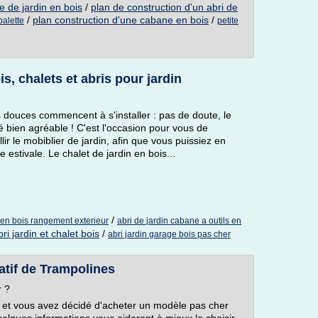
e de jardin en bois
/
plan de construction d'un abri de
/
plan construction d'une cabane en bois
/
palette
petite
s, chalets et abris pour jardin
s douces commencent à s'installer : pas de doute, le
é bien agréable ! C'est l'occasion pour vous de
lir le mobiblier de jardin, afin que vous puissiez en
e estivale. Le chalet de jardin en bois...
/
s en bois rangement exterieur
abri de jardin cabane a outils en
bri jardin et chalet bois
/
abri jardin garage bois pas cher
atif de Trampolines
r ?
ît et vous avez décidé d'acheter un modèle pas cher