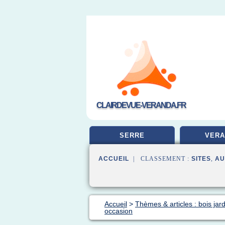
CLAIRDEVUE-VERANDA.FR
SERRE
VERA
ACCUEIL
| CLASSEMENT :
SITES
,
AU
Accueil
>
Thèmes & articles : bois jard
occasion