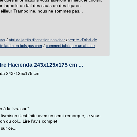
elques informations vous aideront à mieux le choisir.
ur laquelle on fait des sauts ou des figures
Meilleur Trampoline, nous ne sommes pas...
/
/
vente d'abri de
abri de jardin d'occasion pas cher
cher
/
de jardin en bois pas cher
comment fabriquer un abri de
dre Hacienda 243x125x175 cm ...
enda 243x125x175 cm
n à la livraison"
 livraison s'est faite avec un semi-remorque, je vous
on du col... Lire l'avis complet
sur ce...