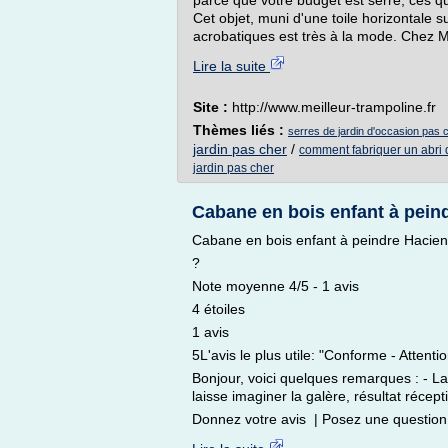
parce que votre budget est serré, ces qu
Cet objet, muni d'une toile horizontale s
acrobatiques est très à la mode. Chez 
Lire la suite
Site :
http://www.meilleur-trampoline.fr
Thèmes liés :
serres de jardin d'occasion pas 
jardin pas cher
/
comment fabriquer un abri 
jardin pas cher
Cabane en bois enfant à pein
Cabane en bois enfant à peindre Haci
?
Note moyenne 4/5 - 1 avis
4 étoiles
1 avis
5L'avis le plus utile: "Conforme - Attentio
Bonjour, voici quelques remarques : - La
laisse imaginer la galère, résultat récepti
Donnez votre avis | Posez une question 