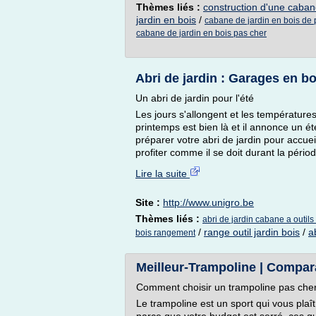
Thèmes liés :
construction d'une caban
jardin en bois
/
cabane de jardin en bois de 
cabane de jardin en bois pas cher
Abri de jardin : Garages en boi
Un abri de jardin pour l'été
Les jours s'allongent et les température
printemps est bien là et il annonce un ét
préparer votre abri de jardin pour accueil
profiter comme il se doit durant la périod
Lire la suite
Site :
http://www.unigro.be
Thèmes liés :
abri de jardin cabane a outil
/
range outil jardin bois
/
a
bois rangement
Meilleur-Trampoline | Compar
Comment choisir un trampoline pas che
Le trampoline est un sport qui vous pla