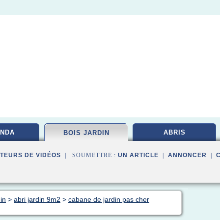
NDA
ABRIS
BOIS JARDIN
TEURS DE VIDÉOS
| SOUMETTRE :
UN ARTICLE
|
ANNONCER
|
in
>
abri jardin 9m2
>
cabane de jardin pas cher