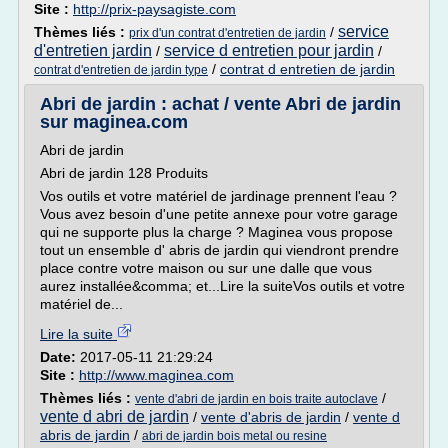
Site :
http://prix-paysagiste.com
service
Thèmes liés :
/
prix d'un contrat d'entretien de jardin
d'entretien jardin
service d entretien pour jardin
/
/
/
contrat d entretien de jardin
contrat d'entretien de jardin type
Abri de jardin : achat / vente Abri de jardin
sur maginea.com
Abri de jardin
Abri de jardin 128 Produits
Vos outils et votre matériel de jardinage prennent l'eau ?
Vous avez besoin d'une petite annexe pour votre garage
qui ne supporte plus la charge ? Maginea vous propose
tout un ensemble d' abris de jardin qui viendront prendre
place contre votre maison ou sur une dalle que vous
aurez installée&comma; et...Lire la suiteVos outils et votre
matériel de...
Lire la suite
Date:
2017-05-11 21:29:24
Site :
http://www.maginea.com
Thèmes liés :
/
vente d'abri de jardin en bois traite autoclave
vente d abri de jardin
/
vente d'abris de jardin
/
vente d
abris de jardin
/
abri de jardin bois metal ou resine