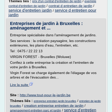
Thèmes liés :
/
prix d'un contrat d'entretien de jardin
exemple
/
contrat d entretien de jardin
/
contrat d'entretien de jardin
service d'entretien jardin
service d entretien pour
/
jardin
Entreprises de jardin à Bruxelles :
aménagement et ...
Entreprise spécialisée dans l'aménagement de jardins.
Ses services : la création paysagère, les constructions
extérieures, les plans d'eau, l'entretien, etc.
Tel : 0475 / 22 22 13
VIRGIN FOREST - Bruxelles (Woluwe)
Confiez à cette entreprise la création et l'entretien de
votre jardin à Bruxelles.
Virgin Forest se charge également de l'élagage de vos
arbres et de l'évacuation des...
Lire la suite
Site :
http://www.tout-pour-le-jardin.be
Thèmes liés :
/
entreprise entretien jardin bruxelles
entretien de jardin
/
creation entreprise entretien de jardin
/
bruxelles
service d'entretien
/
amenagement entretien parc et jardin