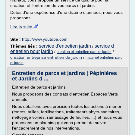
Hainaut, vous propose un service de qualité pour la
création et l'entretien de vos parcs et jardins.
Dotés d'une expérience d'une dizaine d'années, nous vous
proposons...
Lire la suite
Site :
http://www.youtube.com
service d'entretien jardin
service d
Thèmes liés :
/
entretien pour jardin
/
/
creation et entretien parc et jardin
creation entreprise entretien de jardin
/
materiel entretien parc
et jardin
Entretien de parcs et jardins | Pépinières
et Jardins d ...
Entretien de parcs et jardins
Nous proposons des contrats d'entretien Espaces Verts
annuels.
Nous détaillons avec précision toutes les actions à mener
(tontes, tailles, fertilisations, traitements phyto-sanitaires,
nettoyage voiries, ramassage de feuilles, ...) et nous vous
proposons un planning qui vous permet de suivre
l'encadrement de nos interventions.