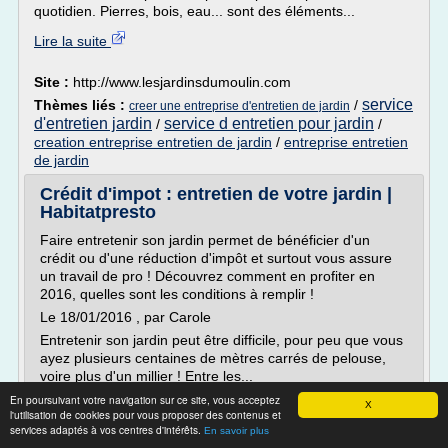
quotidien. Pierres, bois, eau... sont des éléments...
Lire la suite
Site :
http://www.lesjardinsdumoulin.com
service
Thèmes liés :
/
creer une entreprise d'entretien de jardin
d'entretien jardin
service d entretien pour jardin
/
/
creation entreprise entretien de jardin
/
entreprise entretien
de jardin
Crédit d'impot : entretien de votre jardin |
Habitatpresto
Faire entretenir son jardin permet de bénéficier d'un
crédit ou d'une réduction d'impôt et surtout vous assure
un travail de pro ! Découvrez comment en profiter en
2016, quelles sont les conditions à remplir !
Le 18/01/2016 , par Carole
Entretenir son jardin peut être difficile, pour peu que vous
ayez plusieurs centaines de mètres carrés de pelouse,
voire plus d'un millier ! Entre les...
En poursuivant votre navigation sur ce site, vous acceptez
Lire la suite
X
l'utilisation de cookies pour vous proposer des contenus et
services adaptés à vos centres d'intérêts.
En savoir plus
Site :
http://www.habitatpresto.com