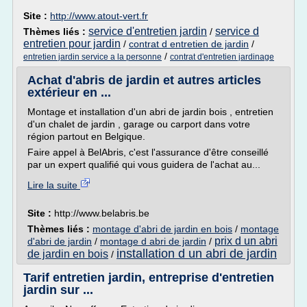
Site :
http://www.atout-vert.fr
service d'entretien jardin
service d
Thèmes liés :
/
entretien pour jardin
/
contrat d entretien de jardin
/
/
entretien jardin service a la personne
contrat d'entretien jardinage
Achat d'abris de jardin et autres articles
extérieur en ...
Montage et installation d'un abri de jardin bois , entretien
d'un chalet de jardin , garage ou carport dans votre
région partout en Belgique.
Faire appel à BelAbris, c'est l'assurance d'être conseillé
par un expert qualifié qui vous guidera de l'achat au...
Lire la suite
Site :
http://www.belabris.be
Thèmes liés :
montage d'abri de jardin en bois
/
montage
prix d un abri
d'abri de jardin
/
montage d abri de jardin
/
installation d un abri de jardin
de jardin en bois
/
Tarif entretien jardin, entreprise d'entretien
jardin sur ...