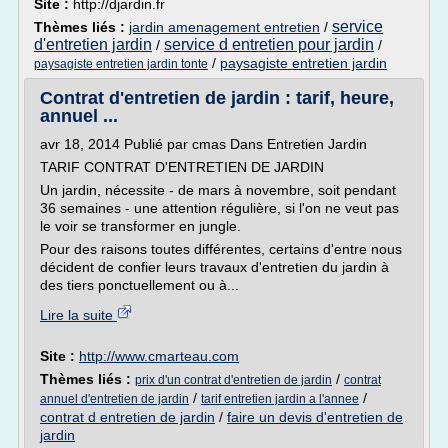
Site :
http://djardin.fr
service
Thèmes liés :
jardin amenagement entretien
/
d'entretien jardin
service d entretien pour jardin
/
/
/
paysagiste entretien jardin
paysagiste entretien jardin tonte
Contrat d'entretien de jardin : tarif, heure,
annuel ...
avr 18, 2014 Publié par cmas Dans Entretien Jardin
TARIF CONTRAT D'ENTRETIEN DE JARDIN
Un jardin, nécessite - de mars à novembre, soit pendant
36 semaines - une attention régulière, si l'on ne veut pas
le voir se transformer en jungle.
Pour des raisons toutes différentes, certains d'entre nous
décident de confier leurs travaux d'entretien du jardin à
des tiers ponctuellement ou à...
Lire la suite
Site :
http://www.cmarteau.com
Thèmes liés :
/
prix d'un contrat d'entretien de jardin
contrat
/
/
annuel d'entretien de jardin
tarif entretien jardin a l'annee
contrat d entretien de jardin
/
faire un devis d'entretien de
jardin