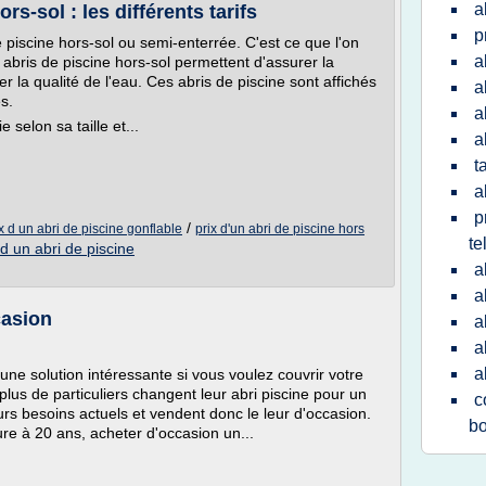
a
rs-sol : les différents tarifs
p
e piscine hors-sol ou semi-enterrée. C'est ce que l'on
a
 abris de piscine hors-sol permettent d'assurer la
r la qualité de l'eau. Ces abris de piscine sont affichés
a
s.
a
e selon sa taille et...
a
t
a
p
/
x d un abri de piscine gonflable
prix d'un abri de piscine hors
te
 d un abri de piscine
a
a
casion
a
a
a
une solution intéressante si vous voulez couvrir votre
n plus de particuliers changent leur abri piscine pour un
c
rs besoins actuels et vendent donc le leur d'occasion.
bo
ure à 20 ans, acheter d'occasion un...