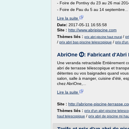
- Foire de Pontivy du 23 au 26 mai 201
- Foire de Pau du 5 au 14 septembre...
Lire la suite
Date:
2017-05-11 16:55:58
Site :
http://www.abripiscine.com
Thèmes liés :
/
pr
prix abri piscine haut mural
/
/
prix abri bas piscine telescopique
prix d'un
AbriOne ⓵: Fabricant d'Abri P
Une veranda retractable Entièrement cou
abri de terrasse télescopique et transp
détentes ou vos baignades quand vous s
salon, salle à manger, cuisine d'été, es
chez AbriOne,...
Lire la suite
Site :
http://abrione-piscine-terrasse.c
Thèmes liés :
prix d'un abri piscine telesc
/
haut telescopique
prix abri de piscine mi hau