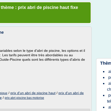
 thème : prix abri de piscine haut fixe
ine
riables selon le type d'abri de piscine, les options et il
er. Les tarifs peuvent être très abordables ou au
uide-Piscine quels sont les différents types d'abris de
Thèm
a
p
a
ch
/
prix d'un abri de piscine haut
/
prix d'un abri de
opique
p
ne
/
prix abri piscine bas motorise
te
a