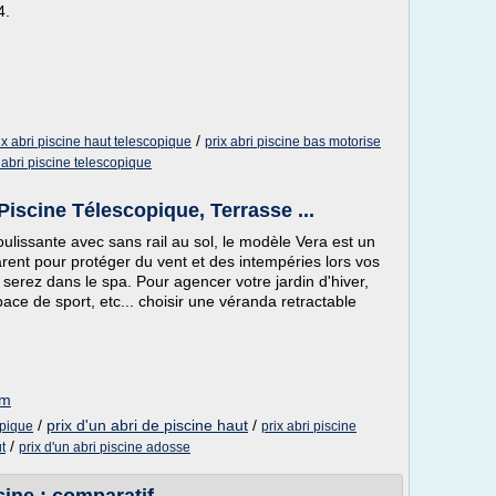
4.
/
ix abri piscine haut telescopique
prix abri piscine bas motorise
 abri piscine telescopique
iscine Télescopique, Terrasse ...
lissante avec sans rail au sol, le modèle Vera est un
arent pour protéger du vent et des intempéries lors vos
erez dans le spa. Pour agencer votre jardin d'hiver,
pace de sport, etc... choisir une véranda retractable
om
/
prix d'un abri de piscine haut
/
opique
prix abri piscine
/
t
prix d'un abri piscine adosse