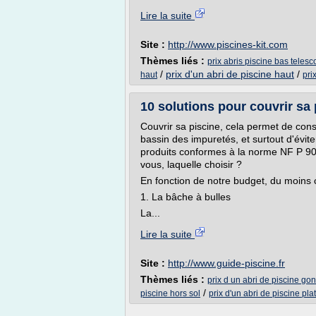
Lire la suite
Site :
http://www.piscines-kit.com
Thèmes liés :
prix abris piscine bas teles
/
prix d'un abri de piscine haut
/
haut
pri
10 solutions pour couvrir sa 
Couvrir sa piscine, cela permet de cons
bassin des impuretés, et surtout d'évite
produits conformes à la norme NF P 90-3
vous, laquelle choisir ?
En fonction de notre budget, du moins c
1. La bâche à bulles
La...
Lire la suite
Site :
http://www.guide-piscine.fr
Thèmes liés :
prix d un abri de piscine gon
/
piscine hors sol
prix d'un abri de piscine plat