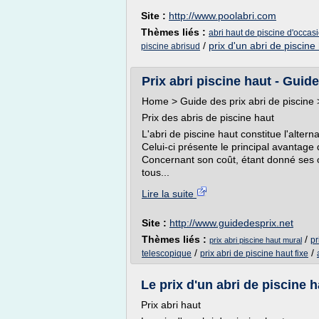
Site :
http://www.poolabri.com
Thèmes liés :
abri haut de piscine d'occas
/
prix d'un abri de piscine
piscine abrisud
Prix abri piscine haut - Guide
Home > Guide des prix abri de piscine >
Prix des abris de piscine haut
L'abri de piscine haut constitue l'alte
Celui-ci présente le principal avantage 
Concernant son coût, étant donné ses opt
tous...
Lire la suite
Site :
http://www.guidedesprix.net
Thèmes liés :
/
pr
prix abri piscine haut mural
/
/
telescopique
prix abri de piscine haut fixe
Le prix d'un abri de piscine ha
Prix abri haut