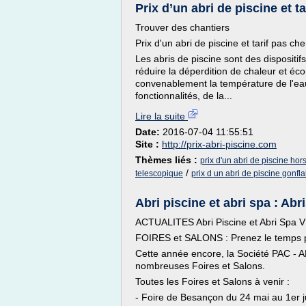
Prix d’un abri de piscine et ta
Trouver des chantiers
Prix d'un abri de piscine et tarif pas che
Les abris de piscine sont des dispositif
réduire la déperdition de chaleur et éc
convenablement la température de l'eau
fonctionnalités, de la...
Lire la suite
Date:
2016-07-04 11:55:51
Site :
http://prix-abri-piscine.com
Thèmes liés :
prix d'un abri de piscine hors
/
telescopique
prix d un abri de piscine gonfl
Abri piscine et abri spa : Ab
ACTUALITES Abri Piscine et Abri Spa V
FOIRES et SALONS : Prenez le temps p
Cette année encore, la Société PAC 
nombreuses Foires et Salons.
Toutes les Foires et Salons à venir :
- Foire de Besançon du 24 mai au 1er j