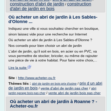
construction d'abri de jardin
construction
/
d'abri de jardin en bois
Où acheter un abri de jardin à Les Sables-
d'Olonne ...
Indiquez une ville si vous souhaitez chercher en boutique,
sinon laissez vide pour une recherche sur Internet
Où acheter un abri de jardin à Les Sables-d'Olonne ?
Nos conseils pour bien choisir un abri de jardin
L'abri de jardin, qu'il soit en bois, en acier ou en PVC, va
vous permettre de stocker, bricoler, ou même de rajouter
une pièce de vie à votre habitat. Pour faire votre choix,...
Lire la suite
Site :
http://www.acheter-ou.fr
prix d un abri
Thèmes liés :
/
abri de jardin en bois prix d'usine
de jardin en bois
/
vente d'abri de jardin pas cher
/
abri
/
vente abri de jardin bois pas cher
jardin garage bois pas cher
Où acheter un abri de jardin à Roanne ? -
Acheter-ou.fr