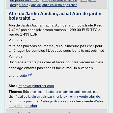
de jardin pas cher
/
/
abri jardin
abri jardin adossable bois
design bois
/
abri de jardin en kit bois pas cher
Abri de Jardin Auchan, achat Abri de jardin
bois traité ...
Abri de Jardin Auchan, achat Abri de jardin bois traité Kalix
7.42m² pas cher prix promo Auchan 1 299.00 EUR TTC au
lieu de 1 499 EUR.
Voir plus
faire ses placards soi-même, du sur-mesure pas cher pour
aménager les combles ! L'espace sous les toits est optimisé
Voir plus
Bricolage enfants pas cher et facile pour les vacances d'été!
bricolage enfants pas cher et facile: moulin à vent en...
Lire la suite
Site :
https://fr.pinterest.com
Thèmes liés :
comment fabriquer un abri de jardin en bois pas
/
/
vente abri de
cher
abri de jardin en bois pas cher leroy merlin
jardin bois pas cher
/
abri jardin bois pas cher
/
vente d'abri
de jardin pas cher