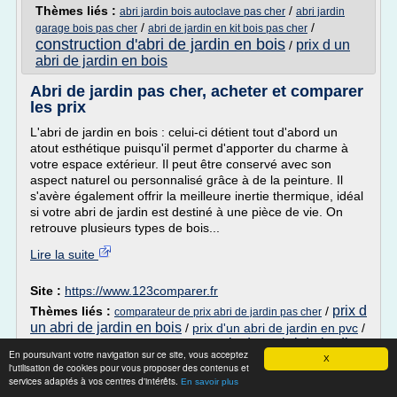
Thèmes liés :
/
abri jardin bois autoclave pas cher
abri jardin
/
/
garage bois pas cher
abri de jardin en kit bois pas cher
construction d'abri de jardin en bois
prix d un
/
abri de jardin en bois
Abri de jardin pas cher, acheter et comparer
les prix
L'abri de jardin en bois : celui-ci détient tout d'abord un
atout esthétique puisqu'il permet d'apporter du charme à
votre espace extérieur. Il peut être conservé avec son
aspect naturel ou personnalisé grâce à de la peinture. Il
s'avère également offrir la meilleure inertie thermique, idéal
si votre abri de jardin est destiné à une pièce de vie. On
retrouve plusieurs types de bois...
Lire la suite
Site :
https://www.123comparer.fr
prix d
Thèmes liés :
/
comparateur de prix abri de jardin pas cher
un abri de jardin en bois
/
prix d'un abri de jardin en pvc
/
prix d un abri de jardin
/
comparatif prix abri de jardin en bois
En poursuivant votre navigation sur ce site, vous acceptez
X
l'utilisation de cookies pour vous proposer des contenus et
ABRIS DE JARDIN EN PALETTE, Galerie-
services adaptés à vos centres d'intérêts.
En savoir plus
Creation