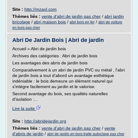
Site :
http://mzaol.com
Thèmes liés :
vente d'abri de jardin pas cher
/
abri jardin
bricolage
/
abri maison bois
/
/
abri bois en fer
abri de voiture
en bois pas cher
Abri De Jardin Bois | Abri de jardin
Accueil » Abri de jardin bois
Archives des catégories : Abri de jardin bois
Les avantages des abris de jardin bois
Comparativement à un abri de jardin PVC ou métal , l'abri
de jardin bois a tout d'abord un avantage esthétique
indéniable : le bois demeure un élément naturel qui
s'intègre facilement au jardin et le valorise.
Second avantage du bois, ses qualités naturelles
d'isolation :...
Lire la suite
Site :
http://abridejardin.org
Thèmes liés :
vente d'abri de jardin pas cher
/
vente
d'abris de jardin
/
abri de jardin en bois traite autoclave pas cher