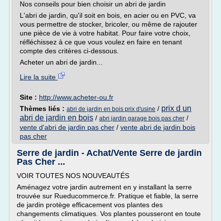
Nos conseils pour bien choisir un abri de jardin
L'abri de jardin, qu'il soit en bois, en acier ou en PVC, va
vous permettre de stocker, bricoler, ou même de rajouter
une pièce de vie à votre habitat. Pour faire votre choix,
réfléchissez à ce que vous voulez en faire en tenant
compte des critères ci-dessous.
Acheter un abri de jardin...
Lire la suite
Site :
http://www.acheter-ou.fr
prix d un
Thèmes liés :
/
abri de jardin en bois prix d'usine
abri de jardin en bois
/
/
abri jardin garage bois pas cher
vente d'abri de jardin pas cher
/
vente abri de jardin bois
pas cher
Serre de jardin - Achat/Vente Serre de jardin
Pas Cher ...
VOIR TOUTES NOS NOUVEAUTÉS
Aménagez votre jardin autrement en y installant la serre
trouvée sur Rueducommerce.fr. Pratique et fiable, la serre
de jardin protège efficacement vos plantes des
changements climatiques. Vos plantes pousseront en toute