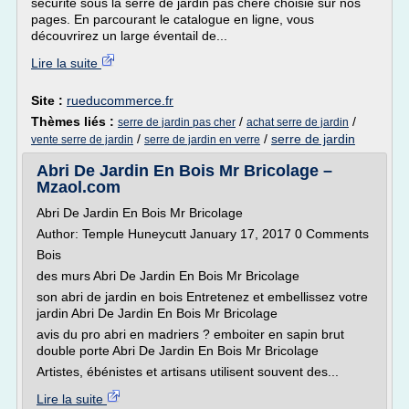
sécurité sous la serre de jardin pas chère choisie sur nos
pages. En parcourant le catalogue en ligne, vous
découvrirez un large éventail de...
Lire la suite
Site :
rueducommerce.fr
Thèmes liés :
/
/
serre de jardin pas cher
achat serre de jardin
/
/
serre de jardin
vente serre de jardin
serre de jardin en verre
Abri De Jardin En Bois Mr Bricolage –
Mzaol.com
Abri De Jardin En Bois Mr Bricolage
Author: Temple Huneycutt January 17, 2017 0 Comments
Bois
des murs Abri De Jardin En Bois Mr Bricolage
son abri de jardin en bois Entretenez et embellissez votre
jardin Abri De Jardin En Bois Mr Bricolage
avis du pro abri en madriers ? emboiter en sapin brut
double porte Abri De Jardin En Bois Mr Bricolage
Artistes, ébénistes et artisans utilisent souvent des...
Lire la suite