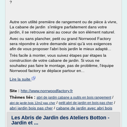
?
Autre son utilité première de rangement ou de pièce à vivre,
La cabane de jardin s'intègre parfaitement dans votre
jardin, il se retrouve ainsi au coeur de son élément naturel.
Avec ou sans plancher, petit ou grand Norrwood Factory
sera répondre à votre demande ainsi qu'à vos exigences
afin de vous proposer l'abri bois jardin le mieux adapté...
Très facile à monter, vous suivez étapes par étapes la
construction de votre cabane de jardin. Si vous ne
souhaitez pas faire le montage, pas de problème, l'équipe
Norrwood factory se déplace partour en...
Lire la suite
Site :
http://www.norrwoodfactory.fr
Thèmes liés :
/
abri de jardin cabane a outils en bois rangement
/
/
petit abri de jardin en bois pas cher
abri de jardin bois 12m2 pas cher
abri jardin bois pas cher
/
cabane de jardin avec abri bois
Les Abris de Jardin des Ateliers Botton -
Jardin et ...