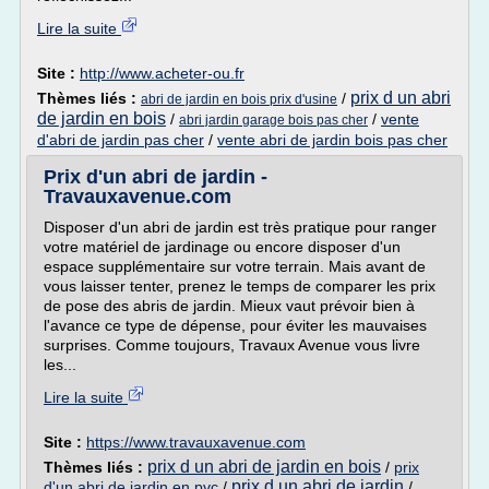
Lire la suite
Site :
http://www.acheter-ou.fr
prix d un abri
Thèmes liés :
/
abri de jardin en bois prix d'usine
de jardin en bois
/
/
vente
abri jardin garage bois pas cher
d'abri de jardin pas cher
/
vente abri de jardin bois pas cher
Prix d'un abri de jardin -
Travauxavenue.com
Disposer d'un abri de jardin est très pratique pour ranger
votre matériel de jardinage ou encore disposer d'un
espace supplémentaire sur votre terrain. Mais avant de
vous laisser tenter, prenez le temps de comparer les prix
de pose des abris de jardin. Mieux vaut prévoir bien à
l'avance ce type de dépense, pour éviter les mauvaises
surprises. Comme toujours, Travaux Avenue vous livre
les...
Lire la suite
Site :
https://www.travauxavenue.com
prix d un abri de jardin en bois
Thèmes liés :
/
prix
prix d un abri de jardin
d'un abri de jardin en pvc
/
/