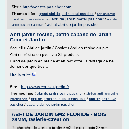
Site :
http://ventes-pas-cher.com
Thèmes liés :
/
grand abri de jardin metal pas cher
abri de jardin
/
abri de jardin metal pas cher
/
metal pas cher castorama
abri de
/
achat abri de jardin pas cher
jardin pas cher auchan
Abri jardin resine, petite cabane de jardin -
Cour et Jardin
Accueil > Abri de jardin / Chalet >Abri en résine ou pvc
Abri en résine ou pvcIl y a 23 produits.
L'abri de jardin en résine et en pvc offre l'avantage de ne
demander que très...
Lire la suite
Site :
http://www.cour-et-jardin.fr
Thèmes liés :
/
abri de jardin resine pas cher
abri de jardin en resine
/
/
abri de jardin en resine moins cher
abri de jardin pvc
imitation bois
/
pas cher
cabane abri de jardin pas cher
ABRI DE JARDIN 5M2 FLORIDE - BOIS
28MM, Galerie-Creation
Recherche de abri de jardin 5m2 floride - bois 28mm