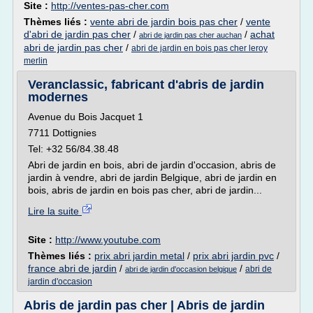
Site :
http://ventes-pas-cher.com
Thèmes liés :
vente abri de jardin bois pas cher
/
vente
d'abri de jardin pas cher
/
/
achat
abri de jardin pas cher auchan
abri de jardin pas cher
/
abri de jardin en bois pas cher leroy
merlin
Veranclassic, fabricant d'abris de jardin
modernes
Avenue du Bois Jacquet 1
7711 Dottignies
Tel: +32 56/84.38.48
Abri de jardin en bois, abri de jardin d'occasion, abris de
jardin à vendre, abri de jardin Belgique, abri de jardin en
bois, abris de jardin en bois pas cher, abri de jardin...
Lire la suite
Site :
http://www.youtube.com
Thèmes liés :
prix abri jardin metal
/
prix abri jardin pvc
/
france abri de jardin
/
/
abri de
abri de jardin d'occasion belgique
jardin d'occasion
Abris de jardin pas cher | Abris de jardin