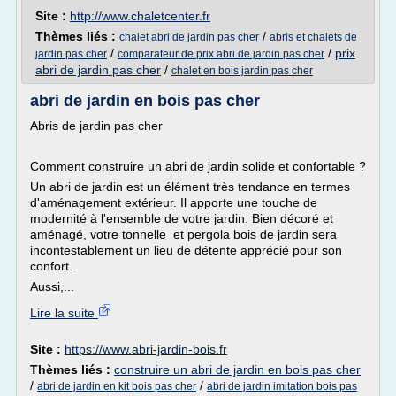
Site :
http://www.chaletcenter.fr
Thèmes liés :
/
chalet abri de jardin pas cher
abris et chalets de
/
/
prix
jardin pas cher
comparateur de prix abri de jardin pas cher
abri de jardin pas cher
/
chalet en bois jardin pas cher
abri de jardin en bois pas cher
Abris de jardin pas cher
Comment construire un abri de jardin solide et confortable ?
Un abri de jardin est un élément très tendance en termes
d'aménagement extérieur. Il apporte une touche de
modernité à l'ensemble de votre jardin. Bien décoré et
aménagé, votre tonnelle et pergola bois de jardin sera
incontestablement un lieu de détente apprécié pour son
confort.
Aussi,...
Lire la suite
Site :
https://www.abri-jardin-bois.fr
Thèmes liés :
construire un abri de jardin en bois pas cher
/
/
abri de jardin en kit bois pas cher
abri de jardin imitation bois pas