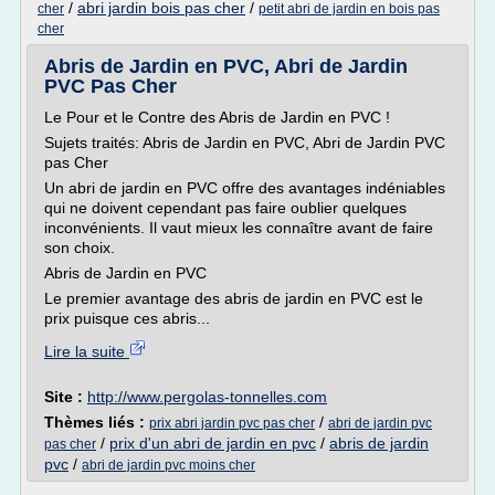
/
abri jardin bois pas cher
/
cher
petit abri de jardin en bois pas
cher
Abris de Jardin en PVC, Abri de Jardin
PVC Pas Cher
Le Pour et le Contre des Abris de Jardin en PVC !
Sujets traités: Abris de Jardin en PVC, Abri de Jardin PVC
pas Cher
Un abri de jardin en PVC offre des avantages indéniables
qui ne doivent cependant pas faire oublier quelques
inconvénients. Il vaut mieux les connaître avant de faire
son choix.
Abris de Jardin en PVC
Le premier avantage des abris de jardin en PVC est le
prix puisque ces abris...
Lire la suite
Site :
http://www.pergolas-tonnelles.com
Thèmes liés :
/
prix abri jardin pvc pas cher
abri de jardin pvc
/
prix d'un abri de jardin en pvc
/
abris de jardin
pas cher
pvc
/
abri de jardin pvc moins cher