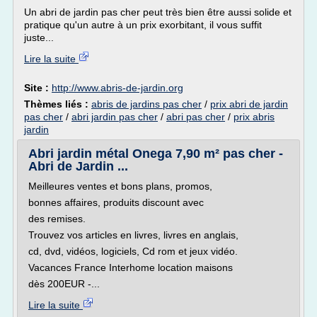
Un abri de jardin pas cher peut très bien être aussi solide et
pratique qu'un autre à un prix exorbitant, il vous suffit
juste...
Lire la suite
Site :
http://www.abris-de-jardin.org
Thèmes liés :
abris de jardins pas cher
/
prix abri de jardin
pas cher
/
abri jardin pas cher
/
abri pas cher
/
prix abris
jardin
Abri jardin métal Onega 7,90 m² pas cher -
Abri de Jardin ...
Meilleures ventes et bons plans, promos,
bonnes affaires, produits discount avec
des remises.
Trouvez vos articles en livres, livres en anglais,
cd, dvd, vidéos, logiciels, Cd rom et jeux vidéo.
Vacances France Interhome location maisons
dès 200EUR -...
Lire la suite