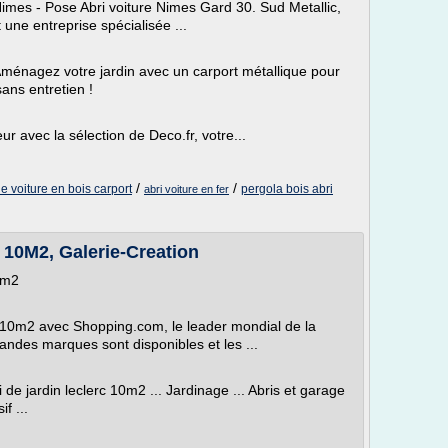
 Nimes - Pose Abri voiture Nimes Gard 30. Sud Metallic,
une entreprise spécialisée ...
agez votre jardin avec un carport métallique pour
ans entretien !
ur avec la sélection de Deco.fr, votre...
/
/
de voiture en bois carport
pergola bois abri
abri voiture en fer
0M2, Galerie-Creation
0m2
 10m2 avec Shopping.com, le leader mondial de la
andes marques sont disponibles et les ...
 de jardin leclerc 10m2 ... Jardinage ... Abris et garage
f ...