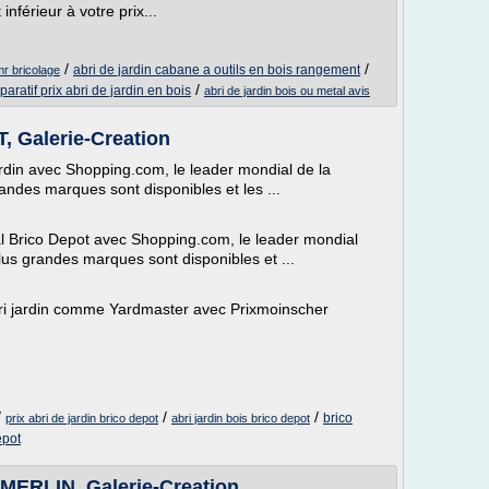
inférieur à votre prix...
/
/
abri de jardin cabane a outils en bois rangement
mr bricolage
/
aratif prix abri de jardin en bois
abri de jardin bois ou metal avis
 Galerie-Creation
rdin avec Shopping.com, le leader mondial de la
andes marques sont disponibles et les ...
l Brico Depot avec Shopping.com, le leader mondial
lus grandes marques sont disponibles et ...
bri jardin comme Yardmaster avec Prixmoinscher
/
/
/
brico
prix abri de jardin brico depot
abri jardin bois brico depot
epot
ERLIN, Galerie-Creation