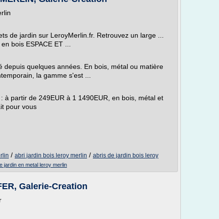
rlin
s de jardin sur LeroyMerlin.fr. Retrouvez un large ...
in en bois ESPACE ET ...
é depuis quelques années. En bois, métal ou matière
ntemporain, la gamme s'est ...
n : à partir de 249EUR à 1 1490EUR, en bois, métal et
ait pour vous
/
/
rlin
abri jardin bois leroy merlin
abris de jardin bois leroy
e jardin en metal leroy merlin
, Galerie-Creation
r