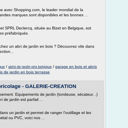
ue avec Shopping.com, le leader mondial de la
randes marques sont disponibles et les bonnes ...
zet SPRL Declercq, située au Bizet en Belgique, est
ges préfabriqués.
chez un abri de jardin en bois ? Découvrez vite dans
ction...
/
/
garage en bois et abris
ique
abris de jardin prix belgique
is de jardin en bois terrasse
 bricolage - GALERIE-CREATION
ipement. Equipements de jardin (tondeuse, sécateur...)
i de jardin est parfait ...
ans un jardin et permet de ranger l'outillage et les
étal ou PVC, voici nos ...