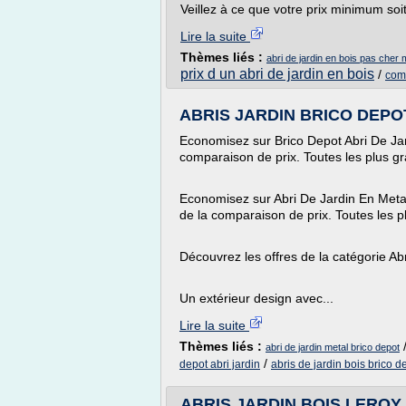
Veillez à ce que votre prix minimum soit 
Lire la suite
Thèmes liés :
abri de jardin en bois pas cher 
prix d un abri de jardin en bois
/
comp
ABRIS JARDIN BRICO DEPOT,
Economisez sur Brico Depot Abri De Ja
comparaison de prix. Toutes les plus gr
Economisez sur Abri De Jardin En Meta
de la comparaison de prix. Toutes les p
Découvrez les offres de la catégorie A
Un extérieur design avec...
Lire la suite
Thèmes liés :
abri de jardin metal brico depot
/
depot abri jardin
abris de jardin bois brico d
ABRIS JARDIN BOIS LEROY M