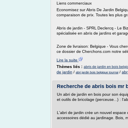
Liens commerciaux
Economisez sur Abris De Jardin Belgiq
comparaison de prix. Toutes les plus g
Abris de jardin - SPRL Declercq - Le Bi
spécialisée en abris de jardins et gara
Zone de livraison: Belgique - Vous cher
ce dossier de Cherchons.com notre séle
Lire la suite
Thèmes liés :
abris de jardin en bois belg
de jardin
/
/
abr
abri jardin bois belgique tournai
Recherche de abris bois mr
Un abri de jardin en bois pour son équ
et outils de bricolage (perceuse...) : l'abr
L'abri de jardin crée un nouvel espace d
accessoires dédié au jardinage. Bois, m