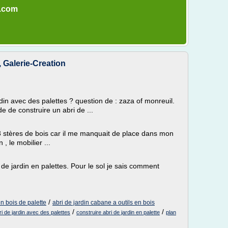
n.com
alerie-Creation
din avec des palettes ? question de : zaza of monreuil.
de de construire un abri de ...
 3 stères de bois car il me manquait de place dans mon
 , le mobilier ...
s de jardin en palettes. Pour le sol je sais comment
/
en bois de palette
abri de jardin cabane a outils en bois
/
/
i de jardin avec des palettes
construire abri de jardin en palette
plan