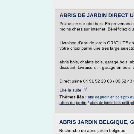
ABRIS DE JARDIN DIRECT USI
Prix usine sur abri bois. En provenance
moins chers sur internet. Bénéficiez d'un
Livraison d'abri de jardin GRATUITE en F
votre choix parmi une très large sélectio
abris bois, chalets bois, garage bois, ab
discount. Livraison; ... garage en bois, à
Direct usine 04 91 52 29 03 / 06 52 43 
Lire la suite
Thèmes liés :
abri de jardin en bois prix d
abris de jardin
/
abris de jardin bois petit pr
ABRIS JARDIN BELGIQUE, Ga
Recherche de abris jardin belgique