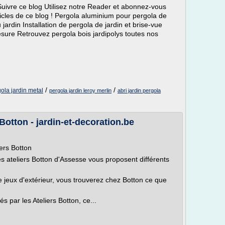
Suivre ce blog Utilisez notre Reader et abonnez-vous
ticles de ce blog ! Pergola aluminium pour pergola de
u jardin Installation de pergola de jardin et brise-vue
sure Retrouvez pergola bois jardipolys toutes nos
/
/
ola jardin metal
pergola jardin leroy merlin
abri jardin pergola
Botton - jardin-et-decoration.be
iers Botton
s ateliers Botton d'Assesse vous proposent différents
de jeux d'extérieur, vous trouverez chez Botton ce que
 par les Ateliers Botton, ce...