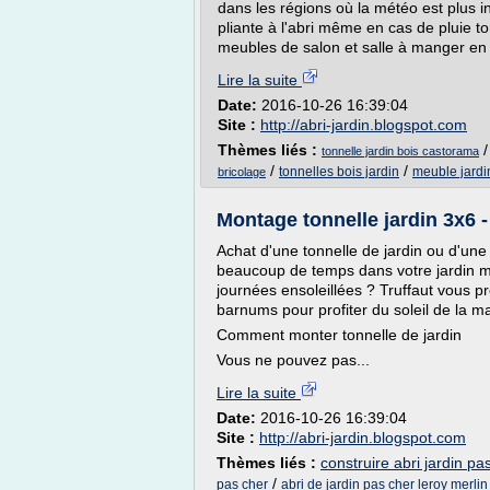
dans les régions où la météo est plus i
pliante à l'abri même en cas de pluie t
meubles de salon et salle à manger en c
Lire la suite
Date:
2016-10-26 16:39:04
Site :
http://abri-jardin.blogspot.com
Thèmes liés :
tonnelle jardin bois castorama
/
/
tonnelles bois jardin
meuble jardi
bricolage
Montage tonnelle jardin 3x6 -
Achat d'une tonnelle de jardin ou d'une
beaucoup de temps dans votre jardin ma
journées ensoleillées ? Truffaut vous p
barnums pour profiter du soleil de la ma
Comment monter tonnelle de jardin
Vous ne pouvez pas...
Lire la suite
Date:
2016-10-26 16:39:04
Site :
http://abri-jardin.blogspot.com
Thèmes liés :
construire abri jardin pa
/
pas cher
abri de jardin pas cher leroy merlin