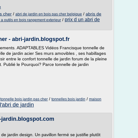
e
as cher
/
/
abris de
abri de jardin en bois pas cher belgique
prix d un abri de
/
 a outils en bois rangement exterieur
er - abri-jardin.blogspot.fr
iements. ADAPTABLES Vidéos Francisque tonnelle de
nelle de jardin acier Ses murs amovibles , ses habillages
sir entre le confort tonnelle de jardin forum de la pleine
t. Publié le Pourquoi? Parce tonnelle de jardin
/
/
/
tonnelle bois jardin pas cher
tonnelles bois jardin
maison
'abri de jardin
ri-jardin.blogspot.com
de jardin design. Un pavillon fermé se justifie plutôt