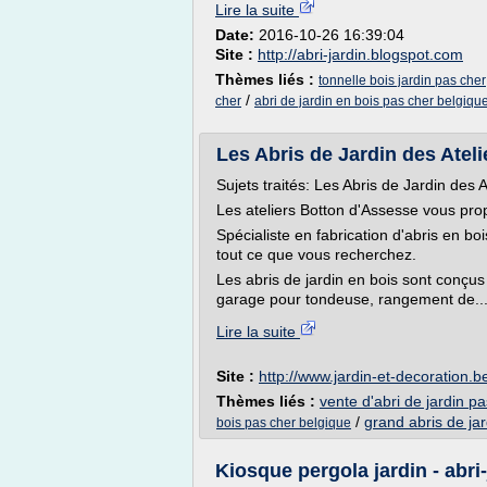
Lire la suite
Date:
2016-10-26 16:39:04
Site :
http://abri-jardin.blogspot.com
Thèmes liés :
tonnelle bois jardin pas cher
/
cher
abri de jardin en bois pas cher belgiqu
Les Abris de Jardin des Atelie
Sujets traités: Les Abris de Jardin des A
Les ateliers Botton d'Assesse vous propo
Spécialiste en fabrication d'abris en b
tout ce que vous recherchez.
Les abris de jardin en bois sont conçus 
garage pour tondeuse, rangement de..
Lire la suite
Site :
http://www.jardin-et-decoration.b
Thèmes liés :
vente d'abri de jardin p
/
grand abris de ja
bois pas cher belgique
Kiosque pergola jardin - abri