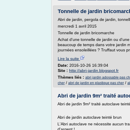
Tonnelle de jardin bricomarch
Abri de jardin, pergola de jardin, tonnel
mercredi 1 avril 2015
Tonnelle de jardin bricomarche
Achat d'une tonnelle de jardin ou d'une
beaucoup de temps dans votre jardin ma
journées ensoleillées ? Truffaut vous p
Lire la suite
Date:
2016-10-26 16:39:04
Site :
http://abri-jardin.blogspot.fr
Thèmes liés :
abri jardin adossable pas ch
/
/
cher
abri de jardin en plastique pas cher
a
Abri de jardin 9m² traité autoc
Abri de jardin 9m² traité autoclave te
Abri de jardin autoclave teinté brun
L'Abri autoclave ne nécessite aucun tr
d'argent !