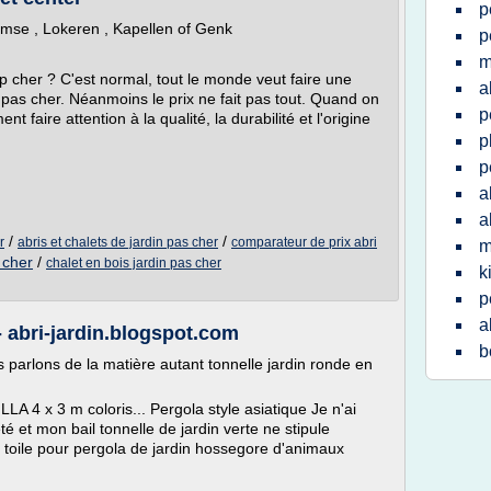
p
emse , Lokeren , Kapellen of Genk
p
m
p cher ? C'est normal, tout le monde veut faire une
a
t pas cher. Néanmoins le prix ne fait pas tout. Quand on
p
nt faire attention à la qualité, la durabilité et l'origine
p
p
a
a
/
/
r
abris et chalets de jardin pas cher
comparateur de prix abri
m
 cher
/
chalet en bois jardin pas cher
k
p
a
- abri-jardin.blogspot.com
b
s parlons de la matière autant tonnelle jardin ronde en
LLA 4 x 3 m coloris... Pergola style asiatique Je n'ai
é et mon bail tonnelle de jardin verte ne stipule
 toile pour pergola de jardin hossegore d'animaux