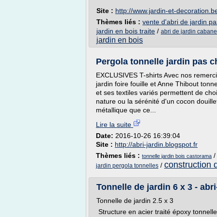
Site :
http://www.jardin-et-decoration.b
Thèmes liés :
vente d'abri de jardin p
jardin en bois traite
/
abri de jardin cabane
jardin en bois
Pergola tonnelle jardin pas ch
EXCLUSIVES T-shirts Avec nos remerc
jardin foire fouille et Anne Thibout ton
et ses textiles variés permettent de choi
nature ou la sérénité d'un cocon douille
métallique que ce...
Lire la suite
Date:
2016-10-26 16:39:04
Site :
http://abri-jardin.blogspot.fr
Thèmes liés :
tonnelle jardin bois castorama
construction d
/
jardin pergola tonnelles
Tonnelle de jardin 6 x 3 - ab
Tonnelle de jardin 2.5 x 3
Structure en acier traité époxy tonnelle 