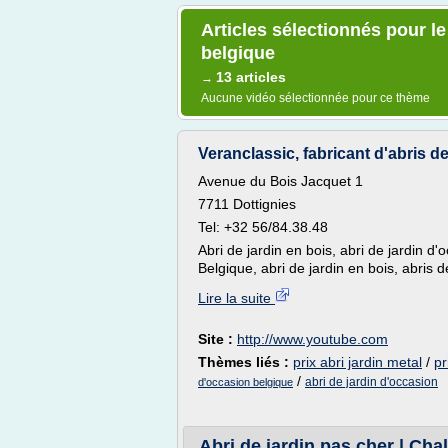
Articles sélectionnés pour le
belgique
13 articles
→
Aucune vidéo sélectionnée pour ce thème
Veranclassic, fabricant d'abris 
Avenue du Bois Jacquet 1
7711 Dottignies
Tel: +32 56/84.38.48
Abri de jardin en bois, abri de jardin d'
Belgique, abri de jardin en bois, abris de
Lire la suite
Site :
http://www.youtube.com
Thèmes liés :
prix abri jardin metal
/
pr
/
abri de jardin d'occasion
d'occasion belgique
Abri de jardin pas cher | Cha