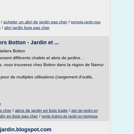
/
acheter un abri de jardin pas cher
/
pergola jardin pas
/
abri jardin bois pas cher
e
rs Botton - Jardin et ...
teliers Botton
sent différents chalets et abris de jardins...
ois, vous trouverez chez Botton dans la région de Namur
pour de multiples utilisations (rangement d'outils,
.
e
as cher
/
abris de jardin en bois traite
/
abri de jardin en
rdin en bois pas cher
/
vente d'abris de jardin en belgique
-jardin.blogspot.com