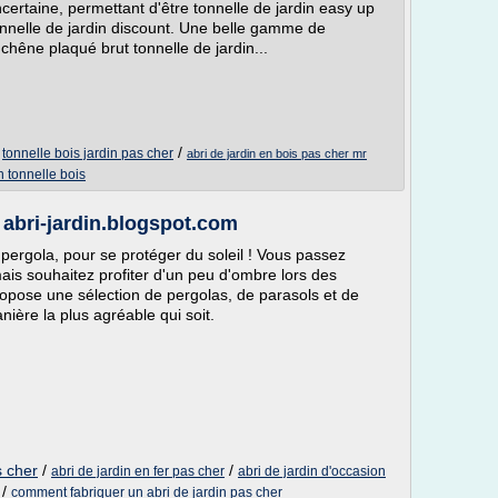
ncertaine, permettant d'être tonnelle de jardin easy up
onnelle de jardin discount. Une belle gamme de
hêne plaqué brut tonnelle de jardin...
/
/
tonnelle bois jardin pas cher
abri de jardin en bois pas cher mr
n tonnelle bois
 abri-jardin.blogspot.com
 pergola, pour se protéger du soleil ! Vous passez
is souhaitez profiter d'un peu d'ombre lors des
ropose une sélection de pergolas, de parasols et de
nière la plus agréable qui soit.
s cher
/
/
abri de jardin en fer pas cher
abri de jardin d'occasion
/
comment fabriquer un abri de jardin pas cher