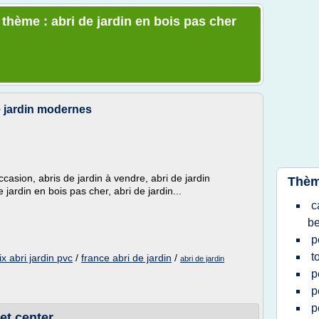
 thème : abri de jardin en bois pas cher
de jardin modernes
occasion, abris de jardin à vendre, abri de jardin
Thèm
 jardin en bois pas cher, abri de jardin...
c
be
p
t
ix abri jardin pvc
/
france abri de jardin
/
abri de jardin
p
p
p
let center