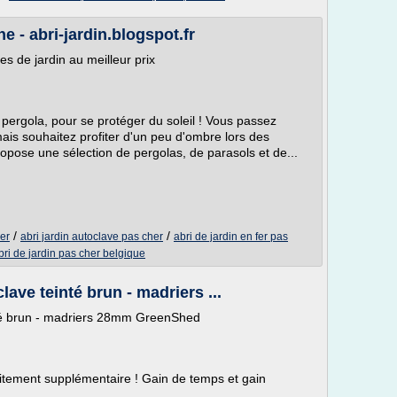
e - abri-jardin.blogspot.fr
les de jardin au meilleur prix
 pergola, pour se protéger du soleil ! Vous passez
is souhaitez profiter d'un peu d'ombre lors des
ropose une sélection de pergolas, de parasols et de...
/
/
er
abri jardin autoclave pas cher
abri de jardin en fer pas
bri de jardin pas cher belgique
lave teinté brun - madriers ...
inté brun - madriers 28mm GreenShed
aitement supplémentaire ! Gain de temps et gain