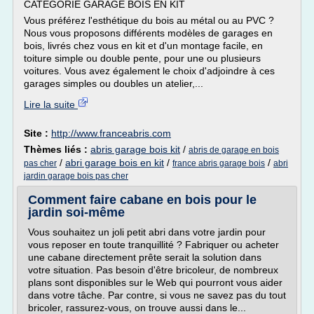
CATÉGORIE GARAGE BOIS EN KIT
Vous préférez l'esthétique du bois au métal ou au PVC ?
Nous vous proposons différents modèles de garages en
bois, livrés chez vous en kit et d'un montage facile, en
toiture simple ou double pente, pour une ou plusieurs
voitures. Vous avez également le choix d'adjoindre à ces
garages simples ou doubles un atelier,...
Lire la suite
Site :
http://www.franceabris.com
Thèmes liés :
abris garage bois kit
/
abris de garage en bois
/
abri garage bois en kit
/
/
pas cher
france abris garage bois
abri
jardin garage bois pas cher
Comment faire cabane en bois pour le
jardin soi-même
Vous souhaitez un joli petit abri dans votre jardin pour
vous reposer en toute tranquillité ? Fabriquer ou acheter
une cabane directement prête serait la solution dans
votre situation. Pas besoin d'être bricoleur, de nombreux
plans sont disponibles sur le Web qui pourront vous aider
dans votre tâche. Par contre, si vous ne savez pas du tout
bricoler, rassurez-vous, on trouve aussi dans le...