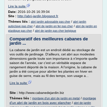
Lire la suite
Date:
2016-10-26 16:39:04
Site :
http://abri-jardin.blogspot.fr
Thèmes liés :
/
abri jardin adossable pas cher
abri jardin
/
/
autoclave pas cher
abri de jardin en fer pas cher
abri de jardin en
/
plastique pas cher
abri de jardin pas cher belgique
Comparatif des meilleures cabanes de
jardin ...
La cabane de jardin est un endroit dédié au stockage de
vos outils de jardinage. D'ailleurs, cet abri aux modestes
dimensions garde toute son importance à n'importe quelle
saison de l'année, car c'est un véritable espace de
rangement déporté de la maison. A l'origine, la cabane de
jardin a été conçue pour abriter les plantes en hiver en
guise de serre, mais au fil des temps, son usage a...
Lire la suite
Site :
http://www.cabanedejardin.biz
Thèmes liés :
/
montage
montage d'un abri de jardin en metal
d'un abri de jardin en bois avec plancher
/
abri de jardin