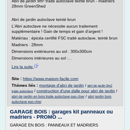
Abri de jardin 9m² traité autoclave teinté brun - madriers
28mm GreenShed
Abri de jardin autoclave teinté brun
L'Abri autoclave ne nécessite aucun traitement
supplémentaire ! Gain de temps et gain d'argent !
Matériau : épicéa certifié FSC traité autoclave, teinté brun
Madriers : 28mm
Dimensions extérieures au sol : 300x300cm
Dimensions intérieures au sol :...
Lire la suite
Site :
https://www.maison-facile.com
Thèmes liés :
montage d'abri de jardin
/
abri de jardin 9m2
/
construction d'une dalle pour abri de jardin
/
traite autoclave
/
abri de jardin en bois traite autoclave pas cher
abri jardin bois
autoclave pas cher
GARAGE BOIS : garages kit panneaux ou
madriers - PROMO ...
GARAGE EN BOIS : PANNEAUX ET MADRIERS