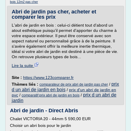
bois 12m2 pas cher
Abri de jardin pas cher, acheter et
comparer les prix
L'abri de jardin en bois : celui-ci détient tout d'abord un
atout esthétique puisqu'il permet d'apporter du charme à
votre espace extérieur. Il peut être conservé avec son
aspect naturel ou personnalisé grâce à de la peinture. Il
s'avère également offrir la meilleure inertie thermique,
idéal si votre abri de jardin est destiné à une pièce de vie.
On retrouve plusieurs types de bois...
Lire la suite
Site :
https://www.123comparer.fr
prix
Thèmes liés :
/
comparateur de prix abri de jardin pas cher
d un abri de jardin en bois
/
prix d'un abri de jardin en
prix d un abri de
pvc
/
/
comparatif prix abri de jardin en bois
jardin
Abri de jardin - Direct Abris
Chalet VICTORIA 20 - 44mm 5 590,00 EUR
Choisir un abri bois pour le jardin