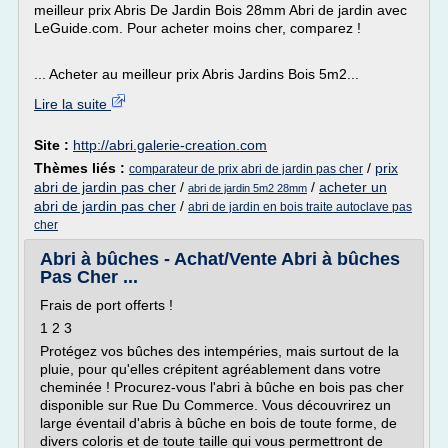
meilleur prix Abris De Jardin Bois 28mm Abri de jardin avec
LeGuide.com. Pour acheter moins cher, comparez !
... Acheter au meilleur prix Abris Jardins Bois 5m2...
Lire la suite
Site :
http://abri.galerie-creation.com
Thèmes liés :
/
prix
comparateur de prix abri de jardin pas cher
abri de jardin pas cher
/
/
acheter un
abri de jardin 5m2 28mm
abri de jardin pas cher
/
abri de jardin en bois traite autoclave pas
cher
Abri à bûches - Achat/Vente Abri à bûches
Pas Cher ...
Frais de port offerts !
1 2 3
Protégez vos bûches des intempéries, mais surtout de la
pluie, pour qu'elles crépitent agréablement dans votre
cheminée ! Procurez-vous l'abri à bûche en bois pas cher
disponible sur Rue Du Commerce. Vous découvrirez un
large éventail d'abris à bûche en bois de toute forme, de
divers coloris et de toute taille qui vous permettront de