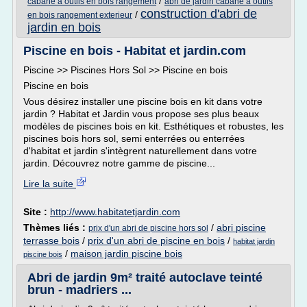
/
cabane a outils en bois rangement
abri de jardin cabane a outils
construction d'abri de
/
en bois rangement exterieur
jardin en bois
Piscine en bois - Habitat et jardin.com
Piscine >> Piscines Hors Sol >> Piscine en bois
Piscine en bois
Vous désirez installer une piscine bois en kit dans votre
jardin ? Habitat et Jardin vous propose ses plus beaux
modèles de piscines bois en kit. Esthétiques et robustes, les
piscines bois hors sol, semi enterrées ou enterrées
d'habitat et jardin s'intègrent naturellement dans votre
jardin. Découvrez notre gamme de piscine...
Lire la suite
Site :
http://www.habitatetjardin.com
Thèmes liés :
/
abri piscine
prix d'un abri de piscine hors sol
terrasse bois
/
prix d'un abri de piscine en bois
/
habitat jardin
/
maison jardin piscine bois
piscine bois
Abri de jardin 9m² traité autoclave teinté
brun - madriers ...