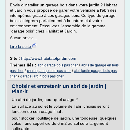
Envie d'installer un garage bois dans votre jardin ? Habitat
et Jardin vous propose de garer votre véhicule à l'abri des
intempéries grâce à ces garages bois. Ce type de garage
bois s'intégrera parfaitement à la nature et à votre
environnement. Découvrez l'ensemble de la gamme
"garage bois" chez Habitat et Jardin.
Aucun article...
Lire la suite
Site :
http://www.habitatetjardin.com
Thèmes liés :
/
abri garage bois pas cher
abris de garage en bois
/
/
pas cher
chalet garage bois pas cher
abri jardin garage bois pas
/
cher
garage jardin bois pas cher
Choisir et entretenir un abri de jardin |
Plan-it
Un abri de jardin, pour quel usage ?
La surface au sol et le volume de l'abri choisis seront
fonction de son usage final :
pour stocker l'outillage de jardin, une tondeuse, quelques
vélos : une superficie de 6 m2 au sol sera largement
suffisante ;