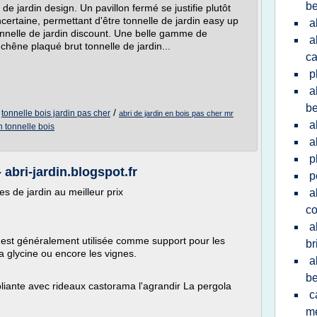
be
de jardin design. Un pavillon fermé se justifie plutôt
ncertaine, permettant d'être tonnelle de jardin easy up
a
onnelle de jardin discount. Une belle gamme de
a
hêne plaqué brut tonnelle de jardin...
c
p
a
be
/
/
tonnelle bois jardin pas cher
abri de jardin en bois pas cher mr
a
n tonnelle bois
a
p
 abri-jardin.blogspot.fr
p
les de jardin au meilleur prix
a
co
a
la est généralement utilisée comme support pour les
br
a glycine ou encore les vignes.
a
be
pliante avec rideaux castorama l'agrandir La pergola
c
me