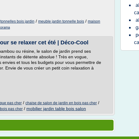
a
c
a
/
/
/
tonnelles bois jardin
meuble jardin tonnelle bois
maison
g
storama
p
our se relaxer cet été | Déco-Cool
c
 bambou ou résine, le salon de jardin prend ses
s instants de détente absolue ! Très en vogue,
es envies et tous les budgets pour vous permettre de
r. Envie de vous créer un petit coin relaxation à
/
/
ique pas cher
chaise de salon de jardin en bois pas cher
/
mobilier jardin table bois salon
 bois pas cher