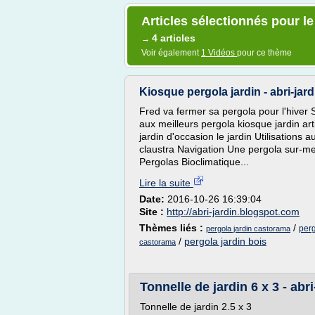
Articles sélectionnés pour l
4 articles
→
Voir également
1 Vidéos
pour ce thème
Kiosque pergola jardin - abri-ja
Fred va fermer sa pergola pour l'hiver 
aux meilleurs pergola kiosque jardin ar
jardin d'occasion le jardin Utilisations a
claustra Navigation Une pergola sur-me
Pergolas Bioclimatique...
Lire la suite
Date:
2016-10-26 16:39:04
Site :
http://abri-jardin.blogspot.com
Thèmes liés :
/
perg
pergola jardin castorama
/
pergola jardin bois
castorama
Tonnelle de jardin 6 x 3 - ab
Tonnelle de jardin 2.5 x 3