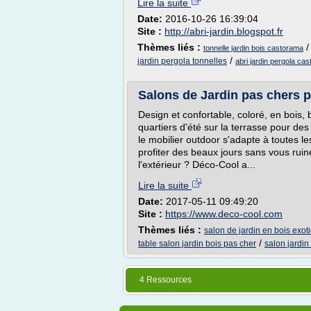
Lire la suite
Date:
2016-10-26 16:39:04
Site :
http://abri-jardin.blogspot.fr
Thèmes liés :
tonnelle jardin bois castorama
/
jardin pergola tonnelles
abri jardin pergola ca
Salons de Jardin pas chers p
Design et confortable, coloré, en bois,
quartiers d'été sur la terrasse pour de
le mobilier outdoor s'adapte à toutes l
profiter des beaux jours sans vous ruine
l'extérieur ? Déco-Cool a...
Lire la suite
Date:
2017-05-11 09:49:20
Site :
https://www.deco-cool.com
Thèmes liés :
salon de jardin en bois exot
/
table salon jardin bois pas cher
salon jardin
4 Ressources