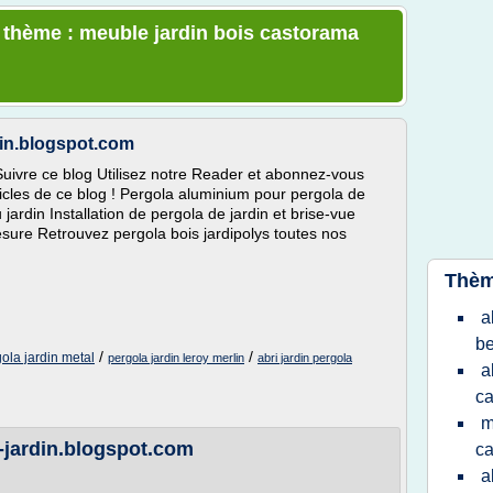
e thème : meuble jardin bois castorama
rdin.blogspot.com
Suivre ce blog Utilisez notre Reader et abonnez-vous
ticles de ce blog ! Pergola aluminium pour pergola de
u jardin Installation de pergola de jardin et brise-vue
sure Retrouvez pergola bois jardipolys toutes nos
Thèm
a
be
/
/
ola jardin metal
pergola jardin leroy merlin
abri jardin pergola
a
c
m
ri-jardin.blogspot.com
c
a