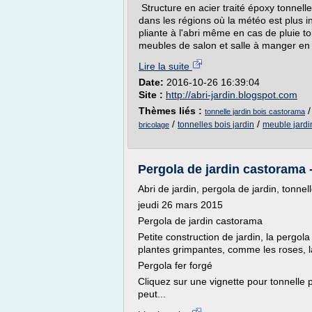
Structure en acier traité époxy tonnelle 
dans les régions où la météo est plus i
pliante à l'abri même en cas de pluie t
meubles de salon et salle à manger en c
Lire la suite
Date:
2016-10-26 16:39:04
Site :
http://abri-jardin.blogspot.com
Thèmes liés :
tonnelle jardin bois castorama
/
/
tonnelles bois jardin
meuble jardi
bricolage
Pergola de jardin castorama -
Abri de jardin, pergola de jardin, tonnel
jeudi 26 mars 2015
Pergola de jardin castorama
Petite construction de jardin, la pergo
plantes grimpantes, comme les roses, l
Pergola fer forgé
Cliquez sur une vignette pour tonnelle 
peut...