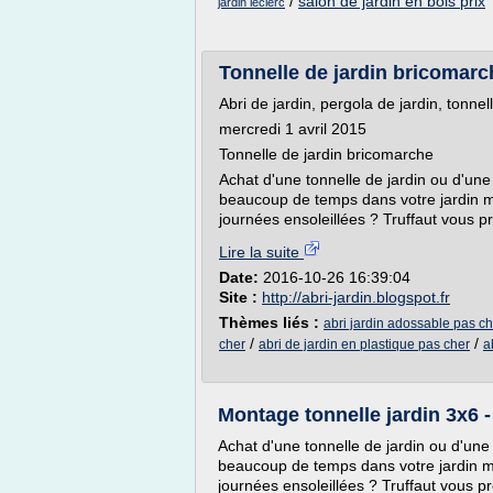
/
salon de jardin en bois prix
jardin leclerc
Tonnelle de jardin bricomarch
Abri de jardin, pergola de jardin, tonnel
mercredi 1 avril 2015
Tonnelle de jardin bricomarche
Achat d'une tonnelle de jardin ou d'une
beaucoup de temps dans votre jardin ma
journées ensoleillées ? Truffaut vous p
Lire la suite
Date:
2016-10-26 16:39:04
Site :
http://abri-jardin.blogspot.fr
Thèmes liés :
abri jardin adossable pas ch
/
/
cher
abri de jardin en plastique pas cher
a
Montage tonnelle jardin 3x6 -
Achat d'une tonnelle de jardin ou d'une
beaucoup de temps dans votre jardin ma
journées ensoleillées ? Truffaut vous p