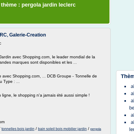
 thème : pergola jardin leclerc
, Galerie-Creation
c
Jardin avec Shopping.com, le leader mondial de la
andes marques sont disponibles et les ...
Thèm
le avec Shopping.com, ... DCB Groupe - Tonnelle de
u Type : ...
a
a
ligne, le shopping n'a jamais été aussi simple !
a
be
a
com
a
/
/
/
tonnelles bois jardin
bain soleil bois mobilier jardin
le
pergola