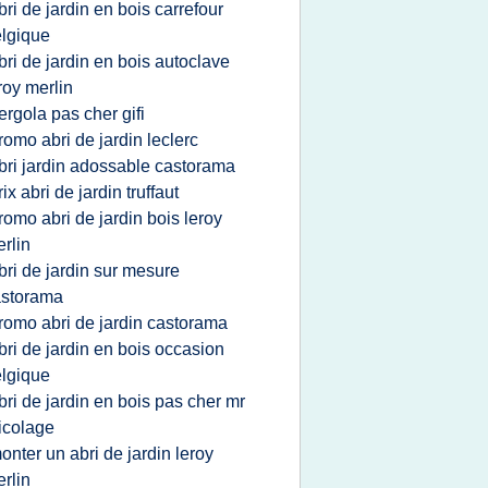
bri de jardin en bois carrefour
lgique
bri de jardin en bois autoclave
roy merlin
ergola pas cher gifi
romo abri de jardin leclerc
bri jardin adossable castorama
rix abri de jardin truffaut
romo abri de jardin bois leroy
rlin
bri de jardin sur mesure
astorama
romo abri de jardin castorama
bri de jardin en bois occasion
lgique
bri de jardin en bois pas cher mr
icolage
onter un abri de jardin leroy
rlin