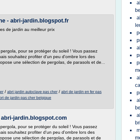
a
be
a
e - abri-jardin.blogspot.fr
le
les de jardin au meilleur prix
p
p
a
 pergola, pour se protéger du soleil ! Vous passez
p
is souhaitez profiter d'un peu d'ombre lors des
ropose une sélection de pergolas, de parasols et de...
p
me
a
c
/
/
er
abri jardin autoclave pas cher
abri de jardin en fer pas
p
bri de jardin pas cher belgique
a
be
a
 abri-jardin.blogspot.com
br
 pergola, pour se protéger du soleil ! Vous passez
m
is souhaitez profiter d'un peu d'ombre lors des
me
ropose une sélection de pergolas, de parasols et de