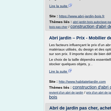
Lire la suite
Site :
https://www.abri-jardin-bois.fr
Thèmes liés :
abri jardin bois autoclave p
construction d'abri d
/
bois pas cher
Abri jardin – Prix - Mobilier de
Les facteurs influençant le prix d'un abr
matériaux utilisés, du design et des optio
sur son prix. Il importe donc de bien déf
Le choix de la taille dépendra essentiel
stocker quelques objets, y...
Lire la suite
Site :
http://www.habitatetjardin.com
construction d'abri 
Thèmes liés :
/
revient d'un abri de jardin
prix d'un abri de j
bois
Abri de jardin pas cher, ache