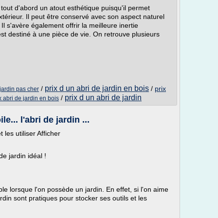
nt tout d'abord un atout esthétique puisqu'il permet
érieur. Il peut être conservé avec son aspect naturel
l s'avère également offrir la meilleure inertie
 est destiné à une pièce de vie. On retrouve plusieurs
prix d un abri de jardin en bois
/
/
prix
jardin pas cher
prix d un abri de jardin
/
x abri de jardin en bois
e... l'abri de jardin ...
les utiliser Afficher
 de jardin idéal !
le lorsque l'on possède un jardin. En effet, si l'on aime
ardin sont pratiques pour stocker ses outils et les