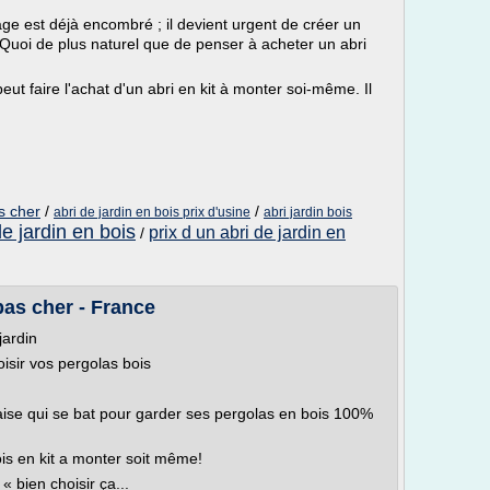
age est déjà encombré ; il devient urgent de créer un
uoi de plus naturel que de penser à acheter un abri
eut faire l'achat d'un abri en kit à monter soi-même. Il
s cher
/
/
abri de jardin en bois prix d'usine
abri jardin bois
de jardin en bois
prix d un abri de jardin en
/
pas cher - France
jardin
oisir vos pergolas bois
aise qui se bat pour garder ses pergolas en bois 100%
is en kit a monter soit même!
 bien choisir ça...