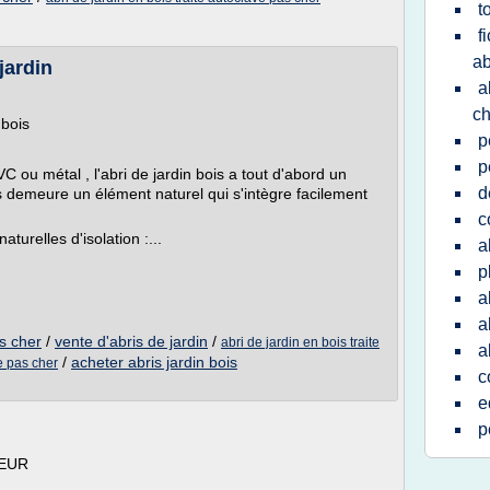
t
f
ab
jardin
a
ch
 bois
p
p
 ou métal , l'abri de jardin bois a tout d'abord un
d
s demeure un élément naturel qui s'intègre facilement
c
turelles d'isolation :...
a
p
a
a
as cher
/
vente d'abris de jardin
/
abri de jardin en bois traite
a
/
acheter abris jardin bois
e pas cher
c
e
p
 EUR