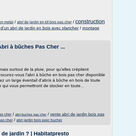
construction
/
/
en metal
abri de jardin en kit bois pas cher
d'un abri de jardin en bois avec plancher
/
montage
bri à bûches Pas Cher ...
is surtout de la pluie, pour qu'elles crépitent
curez-vous l'abri à bûche en bois pas cher disponible
 un large éventail d'abris à bûche en bois de toute
le qui vous permettront de stocker en toute...
/
/
vente abri de jardin bois pas
as cher
abri buches pas cher
/
 pas cher
abri jardin bois avec bucher
de jardin ? | Habitatpresto