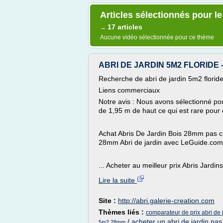
Articles sélectionnés pour le
17 articles
→
Aucune vidéo sélectionnée pour ce thème
ABRI DE JARDIN 5M2 FLORIDE - 
Recherche de abri de jardin 5m2 florid
Liens commerciaux
Notre avis : Nous avons sélectionné po
de 1,95 m de haut ce qui est rare pour 
Achat Abris De Jardin Bois 28mm pas che
28mm Abri de jardin avec LeGuide.com.
... Acheter au meilleur prix Abris Jardin
Lire la suite
Site :
http://abri.galerie-creation.com
Thèmes liés :
comparateur de prix abri de 
/
acheter un abri de jardin pas
5m2 28mm