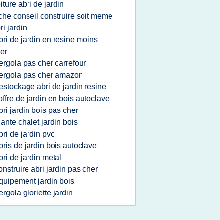
oiture abri de jardin
iche conseil construire soit meme
ri jardin
bri de jardin en resine moins
er
ergola pas cher carrefour
ergola pas cher amazon
estockage abri de jardin resine
offre de jardin en bois autoclave
bri jardin bois pas cher
lante chalet jardin bois
bri de jardin pvc
bris de jardin bois autoclave
bri de jardin metal
onstruire abri jardin pas cher
quipement jardin bois
ergola gloriette jardin