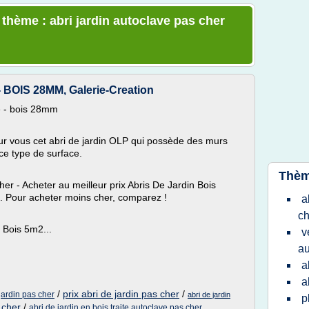
 thème : abri jardin autoclave pas cher
BOIS 28MM, Galerie-Creation
e - bois 28mm
ur vous cet abri de jardin OLP qui possède des murs
ce type de surface.
Thèm
r - Acheter au meilleur prix Abris De Jardin Bois
 Pour acheter moins cher, comparez !
a
ch
s Bois 5m2...
v
au
a
a
/
prix abri de jardin pas cher
/
jardin pas cher
abri de jardin
p
 cher
/
abri de jardin en bois traite autoclave pas cher