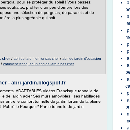
 pergola, pour se protéger du soleil ! Vous passez
a
is souhaitez profiter d'un peu d'ombre lors des
be
ropose une sélection de pergolas, de parasols et de
a
nière la plus agréable qui soit.
le
p
me
p
p
a
s cher
/
/
abri de jardin en fer pas cher
abri de jardin d'occasion
/
comment fabriquer un abri de jardin pas cher
a
be
a
er - abri-jardin.blogspot.fr
c
iements. ADAPTABLES Vidéos Francisque tonnelle de
p
nelle de jardin acier Ses murs amovibles , ses habillages
a
sir entre le confort tonnelle de jardin forum de la pleine
t. Publié le Pourquoi? Parce tonnelle de jardin
br
m
me
a