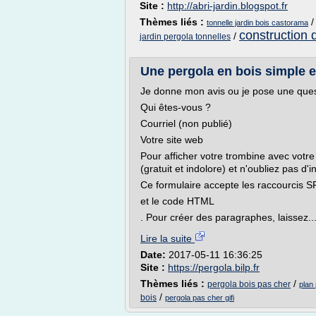
Site :
http://abri-jardin.blogspot.fr
Thèmes liés :
tonnelle jardin bois castorama
construction d
/
jardin pergola tonnelles
Une pergola en bois simple et
Je donne mon avis ou je pose une que
Qui êtes-vous ?
Courriel (non publié)
Votre site web
Pour afficher votre trombine avec votr
(gratuit et indolore) et n'oubliez pas d'
Ce formulaire accepte les raccourcis SPIP
et le code HTML
. Pour créer des paragraphes, laissez..
Lire la suite
Date:
2017-05-11 16:36:25
Site :
https://pergola.bilp.fr
Thèmes liés :
/
pergola bois pas cher
plan 
/
bois
pergola pas cher gifi