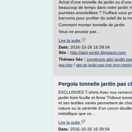
Achat d'une tonnelle de jardin ou d'une
beaucoup de temps dans votre jardin ma
journées ensoleillées ? Truffaut vous p
barnums pour profiter du soleil de la ma
Comment monter tonnelle de jardin
Vous ne pouvez pas...
Lire la suite
Date:
2016-10-26 16:39:04
Site :
http://abri-jardin.blogspot.com
Thèmes liés :
construire abri jardin pa
/
pas cher
abri de jardin pas cher leroy merlin
Pergola tonnelle jardin pas ch
EXCLUSIVES T-shirts Avec nos remerc
jardin foire fouille et Anne Thibout ton
et ses textiles variés permettent de choi
nature ou la sérénité d'un cocon douille
métallique que ce...
Lire la suite
Date:
2016-10-26 16:39:04