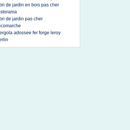
bri de jardin en bois pas cher
astorama
bri de jardin pas cher
icomarche
ergola adossee fer forge leroy
rlin