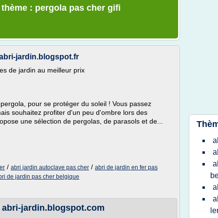
 thème : pergola pas cher gifi
abri-jardin.blogspot.fr
les de jardin au meilleur prix
 pergola, pour se protéger du soleil ! Vous passez
is souhaitez profiter d'un peu d'ombre lors des
ropose une sélection de pergolas, de parasols et de...
Thèm
a
a
a
/
/
er
abri jardin autoclave pas cher
abri de jardin en fer pas
be
bri de jardin pas cher belgique
a
a
- abri-jardin.blogspot.com
le