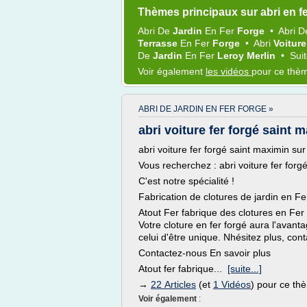
Thèmes principaux sur abri en f
Abri
De
Jardin
En
Fer
Forge
•
Abri
D
Terrasse
En
Fer
Forge
•
Abri
Voitur
De
Jardin
En
Fer
Leroy Merlin
•
Suit
Voir également
les vidéos
pour ce thè
ABRI DE JARDIN EN FER FORGE »
abri voiture fer forgé saint 
abri voiture fer forgé saint maximin su
Vous recherchez : abri voiture fer for
C'est notre spécialité !
Fabrication de clotures de jardin en F
Atout Fer fabrique des clotures en Fer
Votre cloture en fer forgé aura l'avant
celui d'être unique. Nhésitez plus, cont
Contactez-nous En savoir plus
Atout fer fabrique...
[suite...]
→
22 Articles
(et
1 Vidéos
) pour ce th
Voir également
: