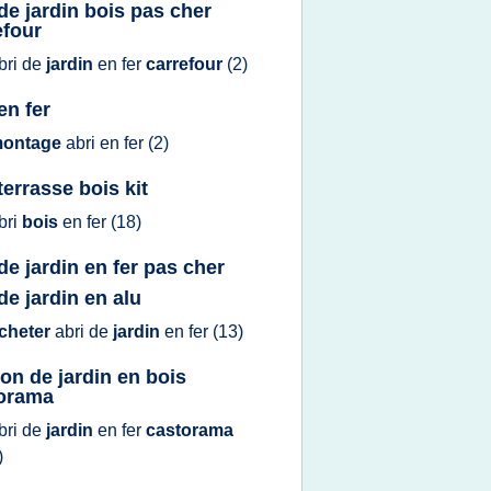
 de jardin bois pas cher
efour
bri
de
jardin
en
fer
carrefour
(2)
en fer
ontage
abri
en
fer
(2)
terrasse bois kit
bri
bois
en
fer
(18)
de jardin en fer pas cher
de jardin en alu
cheter
abri
de
jardin
en
fer
(13)
on de jardin en bois
orama
bri
de
jardin
en
fer
castorama
)