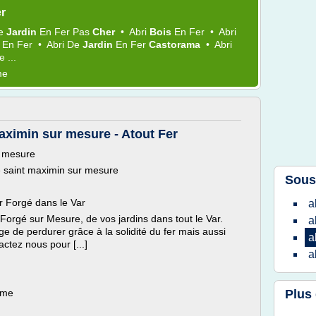
er
e
Jardin
En
Fer
Pas
Cher
•
Abri
Bois
En
Fer
•
Abri
e
En
Fer
•
Abri
De
Jardin
En
Fer
Castorama
•
Abri
e ...
me
maximin sur mesure - Atout Fer
r mesure
gé saint maximin sur mesure
Sous
er Forgé dans le Var
a
 Forgé sur Mesure, de vos jardins dans tout le Var.
a
age de perdurer grâce à la solidité du fer mais aussi
a
actez nous pour [...]
a
ème
Plus