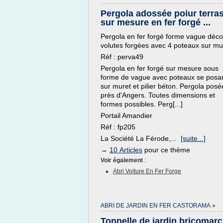
Pergola adossée poiur terra
sur mesure en fer forgé ...
Pergola en fer forgé forme vague déco
volutes forgées avec 4 poteaux sur mu
Réf : perva49
Pergola en fer forgé sur mesure sous
forme de vague avec poteaux se posa
sur muret et pilier béton. Pergola posé
près d'Angers. Toutes dimensions et
formes possibles. Perg[...]
Portail Amandier
Réf : fp205
La Société La Férode,...
[suite...]
→
10 Articles
pour ce thème
Voir également
:
Abri Voiture En Fer Forge
ABRI DE JARDIN EN FER CASTORAMA »
Tonnelle de jardin bricomar