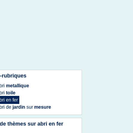
-rubriques
bri
metallique
bri
toile
bri
en
fer
bri
de
jardin
sur
mesure
 de thèmes sur
abri en fer