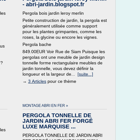
- abri-jardin.blogspot.fr
les
Pergola bois jardin leroy merlin
Petite construction de jardin, la pergola est
généralement utilisée comme support
pour les plantes grimpantes, comme les
roses, la glycine ou encore les vignes.
e
Pergola bache
ous
849.00EUR Voir Rue de Siam Puisque les
pergolas ont une meuble de jardin design
 ?
tonnelle forme rectangulaire meubles de
e
jardin tonnelle, vous devez définir la
longueur et la largeur de...
[suite...]
→
3 Articles
pour ce thème
MONTAGE ABRI EN FER »
PERGOLA TONNELLE DE
JARDIN ABRI FER FORGÉ
LUXE MARQUISE ...
les
PERGOLA TONNELLE DE JARDIN ABRI