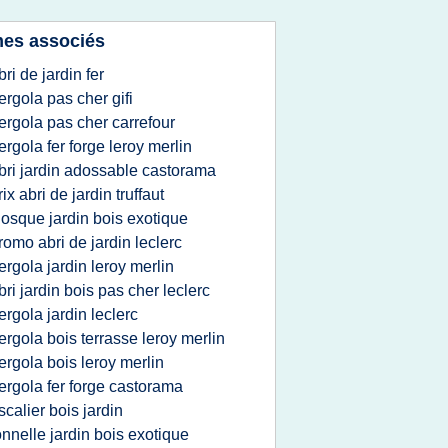
es associés
bri de jardin fer
ergola pas cher gifi
ergola pas cher carrefour
ergola fer forge leroy merlin
bri jardin adossable castorama
rix abri de jardin truffaut
iosque jardin bois exotique
romo abri de jardin leclerc
ergola jardin leroy merlin
bri jardin bois pas cher leclerc
ergola jardin leclerc
ergola bois terrasse leroy merlin
ergola bois leroy merlin
ergola fer forge castorama
scalier bois jardin
onnelle jardin bois exotique