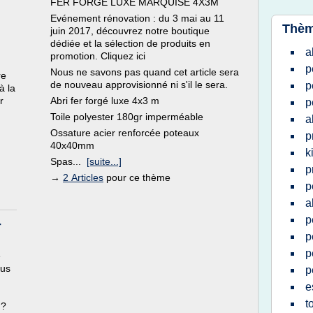
FER FORGÉ LUXE MARQUISE 4X3M
Evénement rénovation : du 3 mai au 11
Thèm
juin 2017, découvrez notre boutique
dédiée et la sélection de produits en
a
promotion. Cliquez ici
p
Nous ne savons pas quand cet article sera
re
de nouveau approvisionné ni s'il le sera.
p
à la
r
Abri fer forgé luxe 4x3 m
p
Toile polyester 180gr imperméable
a
Ossature acier renforcée poteaux
p
40x40mm
k
Spas...
[suite...]
p
→
2 Articles
pour ce thème
p
a
p
-
p
p
e
ous
p
e
t
 ?