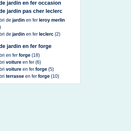
 de jardin en fer occasion
de jardin pas cher leclerc
bri
de
jardin
en
fer
leroy merlin
)
bri
de
jardin
en
fer
leclerc
(2)
de jardin en fer forge
bri
en
fer
forge
(18)
bri
voiture
en
fer
(6)
bri
voiture
en
fer
forge
(5)
bri
terrasse
en
fer
forge
(10)