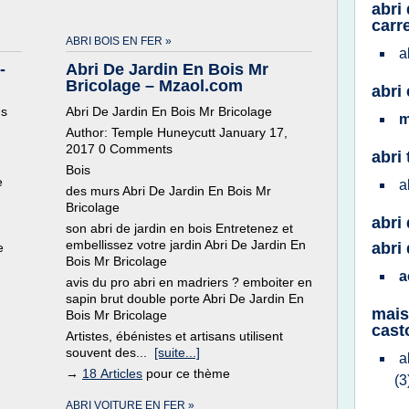
abri
carr
ABRI BOIS EN FER »
a
-
Abri De Jardin En Bois Mr
Bricolage – Mzaol.com
abri 
us
Abri De Jardin En Bois Mr Bricolage
m
Author: Temple Huneycutt January 17,
2017 0 Comments
abri 
Bois
e
a
des murs Abri De Jardin En Bois Mr
Bricolage
abri 
son abri de jardin en bois Entretenez et
embellissez votre jardin Abri De Jardin En
abri 
e
Bois Mr Bricolage
a
avis du pro abri en madriers ? emboiter en
sapin brut double porte Abri De Jardin En
mais
Bois Mr Bricolage
cast
Artistes, ébénistes et artisans utilisent
souvent des...
[suite...]
a
→
18 Articles
pour ce thème
(3
ABRI VOITURE EN FER »