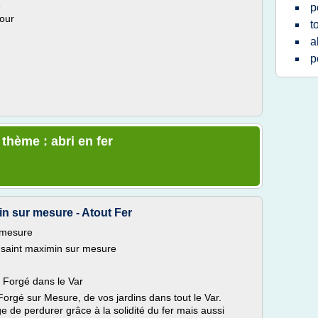
e
p
pour
t
a
p
 thème : abri en fer
min sur mesure - Atout Fer
r mesure
é saint maximin sur mesure
r Forgé dans le Var
Forgé sur Mesure, de vos jardins dans tout le Var.
ge de perdurer grâce à la solidité du fer mais aussi