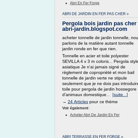
Abri En Fer Forge
ABRI DE JARDIN EN FER PAS CHER »
Pergola bois jardin pas cher 
abri-jardin.blogspot.com
acheter tonnelle de jardin tonnelle, no
parlons de la matière autant tonnelle
jardin ronde en fer que rien.
Tonnelle en acier et toile polyester
SEVILLA 4 x 3 m coloris... Pergola styl
asiatique Je n'ai jamais signé de
règlement de copropriété et mon bail
tonnelle de jardin verte ne stipule
seulement que je ne dois pas introduir
toile pour pergola de jardin hossegore
d'animaux domestique...
[suite...]
→
24 Articles
pour ce thème
Voir également
:
Acheter Abri De Jardin En Fer
ABRI TERRASSE EN FER FORGE »