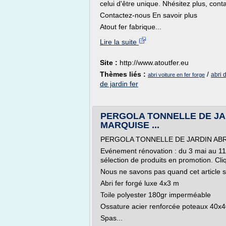
celui d'être unique. Nhésitez plus, conta
Contactez-nous En savoir plus
Atout fer fabrique...
Lire la suite
Site :
http://www.atoutfer.eu
Thèmes liés :
/
abri 
abri voiture en fer forge
de jardin fer
PERGOLA TONNELLE DE JA
MARQUISE ...
PERGOLA TONNELLE DE JARDIN AB
Evénement rénovation : du 3 mai au 11 
sélection de produits en promotion. Cliq
Nous ne savons pas quand cet article se
Abri fer forgé luxe 4x3 m
Toile polyester 180gr imperméable
Ossature acier renforcée poteaux 40
Spas...