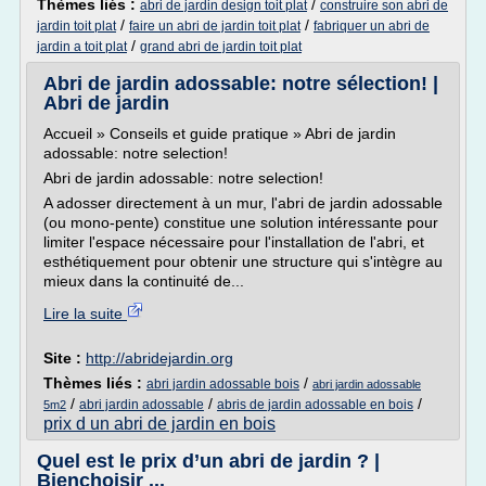
Thèmes liés :
/
abri de jardin design toit plat
construire son abri de
/
/
jardin toit plat
faire un abri de jardin toit plat
fabriquer un abri de
/
jardin a toit plat
grand abri de jardin toit plat
Abri de jardin adossable: notre sélection! |
Abri de jardin
Accueil » Conseils et guide pratique » Abri de jardin
adossable: notre selection!
Abri de jardin adossable: notre selection!
A adosser directement à un mur, l'abri de jardin adossable
(ou mono-pente) constitue une solution intéressante pour
limiter l'espace nécessaire pour l'installation de l'abri, et
esthétiquement pour obtenir une structure qui s'intègre au
mieux dans la continuité de...
Lire la suite
Site :
http://abridejardin.org
Thèmes liés :
/
abri jardin adossable bois
abri jardin adossable
/
/
/
abri jardin adossable
abris de jardin adossable en bois
5m2
prix d un abri de jardin en bois
Quel est le prix d’un abri de jardin ? |
Bienchoisir ...