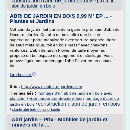
construction d'abri de jardin en bois
prix d un
/
abri de jardin en bois
ABRI DE JARDIN EN BOIS 9,99 M² EP ... -
Plantes et Jardins
Cet abri de jardin fait partie de la gamme premium d'abri de
Décor et Jardin. Cet abri en bois offre une finition
supérieure : porte menuiserie avec serrure poignée, barre
de seuil métallique, toit en bois massif avec chevrons
renforcés. L'abri de jardin Flover, de taille moyenne,
propose un bel espace de rangement et stockage. Vous
pouvez également aménager l'abri Flover en un espace
de...
Lire la suite
Site :
http://www.plantes-et-jardins.com
Thèmes liés :
montage d'un abri de jardin en bois avec
plancher
/
/
montage d'abri de
video montage d'abri de jardin en bois
construction d'abri de jardin en bois
jardin en bois
/
/
plante abri bois decor et jardin
Abri jardin – Prix - Mobilier de jardin et
univers de la ...