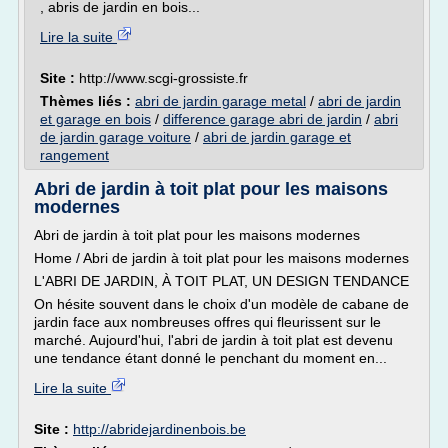
, abris de jardin en bois...
Lire la suite
Site :
http://www.scgi-grossiste.fr
Thèmes liés :
abri de jardin garage metal
/
abri de jardin
et garage en bois
/
difference garage abri de jardin
/
abri
de jardin garage voiture
/
abri de jardin garage et
rangement
Abri de jardin à toit plat pour les maisons
modernes
Abri de jardin à toit plat pour les maisons modernes
Home / Abri de jardin à toit plat pour les maisons modernes
L'ABRI DE JARDIN, À TOIT PLAT, UN DESIGN TENDANCE
On hésite souvent dans le choix d'un modèle de cabane de
jardin face aux nombreuses offres qui fleurissent sur le
marché. Aujourd'hui, l'abri de jardin à toit plat est devenu
une tendance étant donné le penchant du moment en...
Lire la suite
Site :
http://abridejardinenbois.be