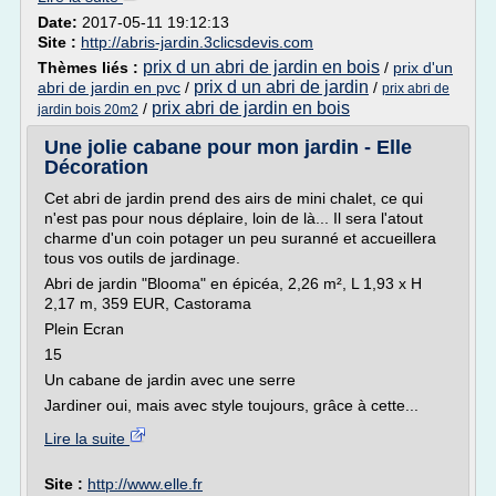
Date:
2017-05-11 19:12:13
Site :
http://abris-jardin.3clicsdevis.com
prix d un abri de jardin en bois
Thèmes liés :
/
prix d'un
prix d un abri de jardin
abri de jardin en pvc
/
/
prix abri de
prix abri de jardin en bois
/
jardin bois 20m2
Une jolie cabane pour mon jardin - Elle
Décoration
Cet abri de jardin prend des airs de mini chalet, ce qui
n'est pas pour nous déplaire, loin de là... Il sera l'atout
charme d'un coin potager un peu suranné et accueillera
tous vos outils de jardinage.
Abri de jardin "Blooma" en épicéa, 2,26 m², L 1,93 x H
2,17 m, 359 EUR, Castorama
Plein Ecran
15
Un cabane de jardin avec une serre
Jardiner oui, mais avec style toujours, grâce à cette...
Lire la suite
Site :
http://www.elle.fr