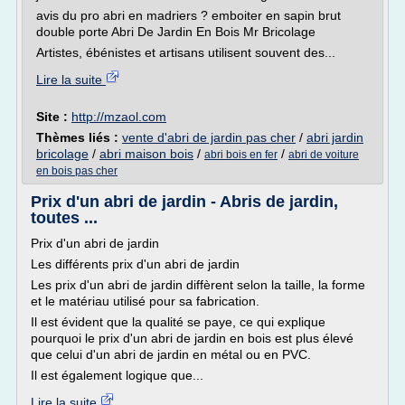
avis du pro abri en madriers ? emboiter en sapin brut
double porte Abri De Jardin En Bois Mr Bricolage
Artistes, ébénistes et artisans utilisent souvent des...
Lire la suite
Site :
http://mzaol.com
Thèmes liés :
vente d'abri de jardin pas cher
/
abri jardin
bricolage
/
abri maison bois
/
/
abri bois en fer
abri de voiture
en bois pas cher
Prix d'un abri de jardin - Abris de jardin,
toutes ...
Prix d'un abri de jardin
Les différents prix d'un abri de jardin
Les prix d'un abri de jardin diffèrent selon la taille, la forme
et le matériau utilisé pour sa fabrication.
Il est évident que la qualité se paye, ce qui explique
pourquoi le prix d'un abri de jardin en bois est plus élevé
que celui d'un abri de jardin en métal ou en PVC.
Il est également logique que...
Lire la suite