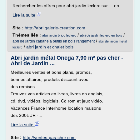
Rechercher les offres pour abri jardin leclerc sur ... en...
Lire la suite
Site :
http://abri.galerie-creation.com
Thèmes liés :
/
/
abri jardin brico leclerc
abri de jardin leclerc en bois
/
abri de jardin cabane a outils en bois rangement
abri de jardin metal
/
abri jardin et chalet bois
leclerc
Abri jardin métal Onega 7,90 m² pas cher -
Abri de Jardin ...
Meilleures ventes et bons plans, promos,
bonnes affaires, produits discount avec
des remises.
Trouvez vos articles en livres, livres en anglais,
cd, dvd, vidéos, logiciels, Cd rom et jeux vidéo.
Vacances France Interhome location maisons
dès 200EUR -...
Lire la suite
Site :
http://ventes-pas-cher.com