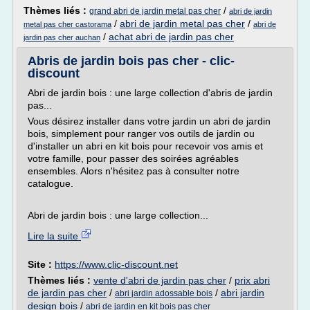
Thèmes liés :
/
grand abri de jardin metal pas cher
abri de jardin
/
abri de jardin metal pas cher
/
metal pas cher castorama
abri de
/
achat abri de jardin pas cher
jardin pas cher auchan
Abris de jardin bois pas cher - clic-
discount
Abri de jardin bois : une large collection d'abris de jardin
pas...
Vous désirez installer dans votre jardin un abri de jardin
bois, simplement pour ranger vos outils de jardin ou
d'installer un abri en kit bois pour recevoir vos amis et
votre famille, pour passer des soirées agréables
ensembles. Alors n'hésitez pas à consulter notre
catalogue.
Abri de jardin bois : une large collection...
Lire la suite
Site :
https://www.clic-discount.net
Thèmes liés :
vente d'abri de jardin pas cher
/
prix abri
de jardin pas cher
/
/
abri jardin
abri jardin adossable bois
design bois
/
abri de jardin en kit bois pas cher