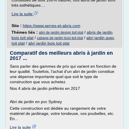
Constitués de bois 100% naturel, nos abris de jardin sont
très esthétiques....
Lire la suite
Site :
https://www.serres-et-abris.com
Thèmes liés :
/
abris de jardin
abri de jardin design toit plat
bois toit plat
/
/
abri jardin avec
cabane de jardin bois toit plat
toit plat
/
abri jardin bois toit plat
Comparatif des meilleurs abris à jardin en
2017 ...
Sans parler des gammes de prix qui varient en fonction de
leur qualité. Toutefois, l'achat d'un abri de jardin constitue
une dépense importante quel que soit le type de
construction que vous achetez.
Nos 4 abris de jardin préférés en 2017
Abri de jardin en pvc Sydney
Cette construction est dédiée au rangement de votre
matériel de jardinage, votre tondeuse, vos poubelles, etc.
En...
Lire la suite