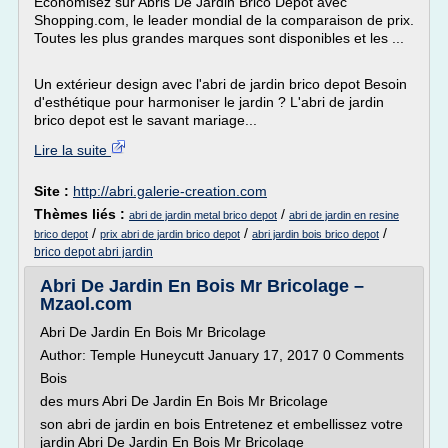
Economisez sur Abris De Jardin Brico Depot avec
Shopping.com, le leader mondial de la comparaison de prix.
Toutes les plus grandes marques sont disponibles et les ...
Un extérieur design avec l'abri de jardin brico depot Besoin
d'esthétique pour harmoniser le jardin ? L'abri de jardin
brico depot est le savant mariage...
Lire la suite
Site :
http://abri.galerie-creation.com
Thèmes liés :
/
abri de jardin metal brico depot
abri de jardin en resine
/
/
/
brico depot
prix abri de jardin brico depot
abri jardin bois brico depot
brico depot abri jardin
Abri De Jardin En Bois Mr Bricolage –
Mzaol.com
Abri De Jardin En Bois Mr Bricolage
Author: Temple Huneycutt January 17, 2017 0 Comments
Bois
des murs Abri De Jardin En Bois Mr Bricolage
son abri de jardin en bois Entretenez et embellissez votre
jardin Abri De Jardin En Bois Mr Bricolage