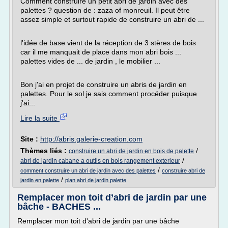
Comment construire un petit abri de jardin avec des
palettes ? question de : zaza of monreuil. Il peut être
assez simple et surtout rapide de construire un abri de ...
l'idée de base vient de la réception de 3 stères de bois
car il me manquait de place dans mon abri bois ...
palettes vides de ... de jardin , le mobilier ...
Bon j'ai en projet de construire un abris de jardin en
palettes. Pour le sol je sais comment procéder puisque
j'ai...
Lire la suite
Site :
http://abris.galerie-creation.com
Thèmes liés :
/
construire un abri de jardin en bois de palette
/
abri de jardin cabane a outils en bois rangement exterieur
/
comment construire un abri de jardin avec des palettes
construire abri de
/
jardin en palette
plan abri de jardin palette
Remplacer mon toit d’abri de jardin par une
bâche - BACHES ...
Remplacer mon toit d'abri de jardin par une bâche