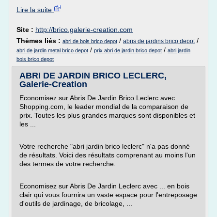
Lire la suite
Site :
http://brico.galerie-creation.com
Thèmes liés :
/
/
abris de jardins brico depot
abri de bois brico depot
/
/
abri de jardin metal brico depot
prix abri de jardin brico depot
abri jardin
bois brico depot
ABRI DE JARDIN BRICO LECLERC,
Galerie-Creation
Economisez sur Abris De Jardin Brico Leclerc avec
Shopping.com, le leader mondial de la comparaison de
prix. Toutes les plus grandes marques sont disponibles et
les ...
Votre recherche "abri jardin brico leclerc" n'a pas donné
de résultats. Voici des résultats comprenant au moins l'un
des termes de votre recherche.
Economisez sur Abris De Jardin Leclerc avec ... en bois
clair qui vous fournira un vaste espace pour l'entreposage
d'outils de jardinage, de bricolage, ...