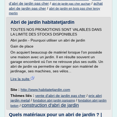
d'abri de jardin pas cher
/
/
achat
abri de jardin pas cher auchan
abri de jardin pas cher
/
abri de jardin en bois pas cher leroy
merlin
Abri de jardin habitatetjardin
TOUTES NOS PROMOTIONS SONT VALABLES DANS
LA LIMITE DES STOCKS DISPONIBLES
Abri jardin - Pourquoi utiliser un abri de jardin
Gain de place
On acquiert beaucoup de matériel lorsque l'on possède
une maison avec un jardin. Il en résulte souvent un
garage encombré où l'on ne retrouve plus ses outils. Un
abri de jardin va permettre de ranger son matériel de
jardinage, ses machines, ses vélos...
Lire la suite
Site :
http://www.habitatetjardin.com
Thèmes liés :
vente d'abri de jardin pas cher
/
prix abri
jardin metal
/
/
fondation abri jardin parpaing
fondation abri jardin
construction d'abri de jardin
/
beton
Quels matériaux pour un abri de jardin ? |