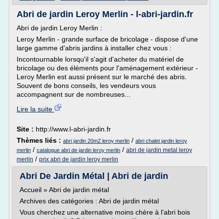
Abri de jardin Leroy Merlin - l-abri-jardin.fr
Abri de jardin Leroy Merlin :
Leroy Merlin - grande surface de bricolage - dispose d'une
large gamme d'abris jardins à installer chez vous :
Incontournable lorsqu'il s'agit d'acheter du matériel de
bricolage ou des éléments pour l'aménagement extérieur -
Leroy Merlin est aussi présent sur le marché des abris.
Souvent de bons conseils, les vendeurs vous
accompagnent sur de nombreuses...
Lire la suite
Site :
http://www.l-abri-jardin.fr
Thèmes liés :
/
abri jardin 20m2 leroy merlin
abri chalet jardin leroy
/
/
abri de jardin metal leroy
merlin
catalogue abri de jardin leroy merlin
/
merlin
prix abri de jardin leroy merlin
Abri De Jardin Métal | Abri de jardin
Accueil » Abri de jardin métal
Archives des catégories : Abri de jardin métal
Vous cherchez une alternative moins chère à l'abri bois