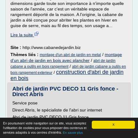
dimensions garde toute son importance à n'importe quelle
saison de l'année, car c'est un véritable espace de
rangement déporté de la maison. A l'origine, la cabane de
jardin a été conçue pour abriter les plantes en hiver en
guise de serre, mais au fil des temps, son usage a...
Lire la suite
Site :
http://www.cabanedejardin.biz
Thèmes liés :
/
montage
montage d'un abri de jardin en metal
d'un abri de jardin en bois avec plancher
/
abri de jardin
/
cabane a outils en bois rangement
abri de jardin cabane a outils en
construction d'abri de jardin
/
bois rangement exterieur
en bois
Abri de jardin PVC DECO 11 Gris fonce -
Direct Abris
Service pose
Direct Abris, le spécialiste de l'abri sur internet
Abri de jardin PVC DECO 11 Gris fonce
En poursuivant votre navigation sur ce site, vous acceptez
Référence :
X
l'utilisation de cookies pour vous proposer des contenus et
Suivant
services adaptés à vos centres d'intérêts.
En savoir plus