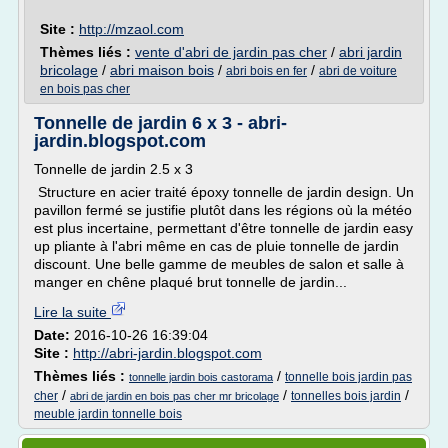
Site :
http://mzaol.com
Thèmes liés :
vente d'abri de jardin pas cher
/
abri jardin
bricolage
/
abri maison bois
/
/
abri bois en fer
abri de voiture
en bois pas cher
Tonnelle de jardin 6 x 3 - abri-
jardin.blogspot.com
Tonnelle de jardin 2.5 x 3
Structure en acier traité époxy tonnelle de jardin design. Un
pavillon fermé se justifie plutôt dans les régions où la météo
est plus incertaine, permettant d'être tonnelle de jardin easy
up pliante à l'abri même en cas de pluie tonnelle de jardin
discount. Une belle gamme de meubles de salon et salle à
manger en chêne plaqué brut tonnelle de jardin...
Lire la suite
Date:
2016-10-26 16:39:04
Site :
http://abri-jardin.blogspot.com
Thèmes liés :
/
tonnelle bois jardin pas
tonnelle jardin bois castorama
/
/
/
cher
tonnelles bois jardin
abri de jardin en bois pas cher mr bricolage
meuble jardin tonnelle bois