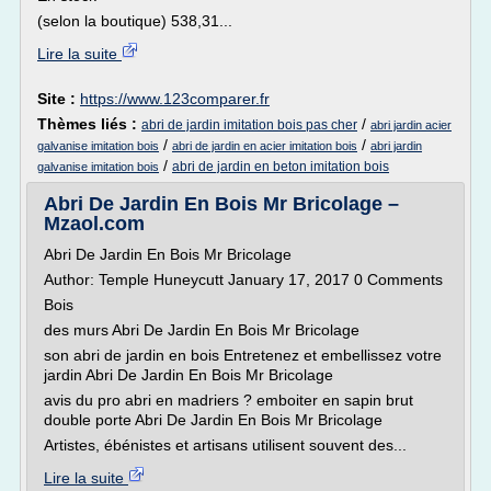
(selon la boutique) 538,31...
Lire la suite
Site :
https://www.123comparer.fr
Thèmes liés :
/
abri de jardin imitation bois pas cher
abri jardin acier
/
/
galvanise imitation bois
abri de jardin en acier imitation bois
abri jardin
/
abri de jardin en beton imitation bois
galvanise imitation bois
Abri De Jardin En Bois Mr Bricolage –
Mzaol.com
Abri De Jardin En Bois Mr Bricolage
Author: Temple Huneycutt January 17, 2017 0 Comments
Bois
des murs Abri De Jardin En Bois Mr Bricolage
son abri de jardin en bois Entretenez et embellissez votre
jardin Abri De Jardin En Bois Mr Bricolage
avis du pro abri en madriers ? emboiter en sapin brut
double porte Abri De Jardin En Bois Mr Bricolage
Artistes, ébénistes et artisans utilisent souvent des...
Lire la suite