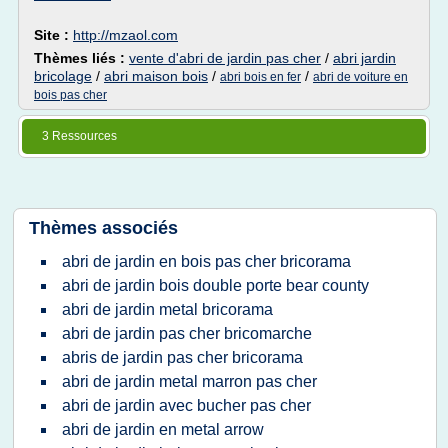
Site :
http://mzaol.com
Thèmes liés :
vente d'abri de jardin pas cher
/
abri jardin
bricolage
/
abri maison bois
/
/
abri bois en fer
abri de voiture en
bois pas cher
3 Ressources
Thèmes associés
abri de jardin en bois pas cher bricorama
abri de jardin bois double porte bear county
abri de jardin metal bricorama
abri de jardin pas cher bricomarche
abris de jardin pas cher bricorama
abri de jardin metal marron pas cher
abri de jardin avec bucher pas cher
abri de jardin en metal arrow