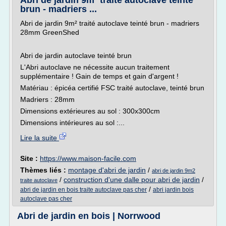
Abri de jardin 9m² traité autoclave teinté
brun - madriers ...
Abri de jardin 9m² traité autoclave teinté brun - madriers
28mm GreenShed
Abri de jardin autoclave teinté brun
L'Abri autoclave ne nécessite aucun traitement
supplémentaire ! Gain de temps et gain d'argent !
Matériau : épicéa certifié FSC traité autoclave, teinté brun
Madriers : 28mm
Dimensions extérieures au sol : 300x300cm
Dimensions intérieures au sol :...
Lire la suite
Site :
https://www.maison-facile.com
Thèmes liés :
montage d'abri de jardin
/
abri de jardin 9m2
/
construction d'une dalle pour abri de jardin
/
traite autoclave
/
abri de jardin en bois traite autoclave pas cher
abri jardin bois
autoclave pas cher
Abri de jardin en bois | Norrwood