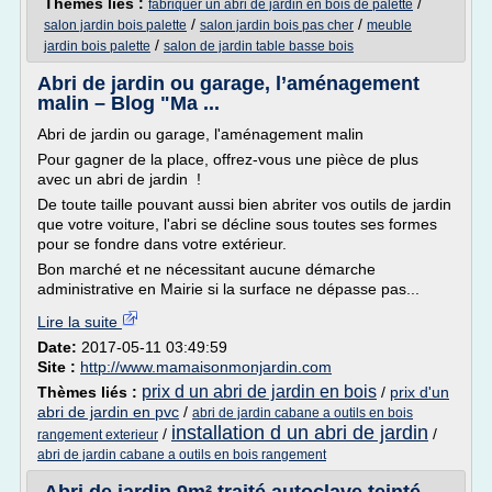
Thèmes liés :
/
fabriquer un abri de jardin en bois de palette
/
/
salon jardin bois palette
salon jardin bois pas cher
meuble
/
jardin bois palette
salon de jardin table basse bois
Abri de jardin ou garage, l’aménagement
malin – Blog "Ma ...
Abri de jardin ou garage, l'aménagement malin
Pour gagner de la place, offrez-vous une pièce de plus
avec un abri de jardin !
De toute taille pouvant aussi bien abriter vos outils de jardin
que votre voiture, l'abri se décline sous toutes ses formes
pour se fondre dans votre extérieur.
Bon marché et ne nécessitant aucune démarche
administrative en Mairie si la surface ne dépasse pas...
Lire la suite
Date:
2017-05-11 03:49:59
Site :
http://www.mamaisonmonjardin.com
prix d un abri de jardin en bois
Thèmes liés :
/
prix d'un
abri de jardin en pvc
/
abri de jardin cabane a outils en bois
installation d un abri de jardin
/
/
rangement exterieur
abri de jardin cabane a outils en bois rangement