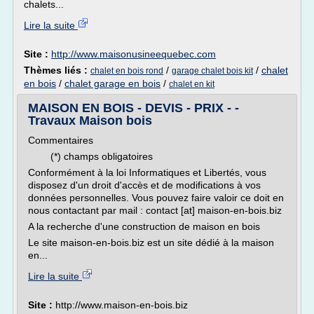
chalets...
Lire la suite
Site :
http://www.maisonusineequebec.com
Thèmes liés :
/
/
chalet
chalet en bois rond
garage chalet bois kit
en bois
/
chalet garage en bois
/
chalet en kit
MAISON EN BOIS - DEVIS - PRIX - -
Travaux Maison bois
Commentaires
(*) champs obligatoires
Conformément à la loi Informatiques et Libertés, vous
disposez d'un droit d'accès et de modifications à vos
données personnelles. Vous pouvez faire valoir ce doit en
nous contactant par mail : contact [at] maison-en-bois.biz
A la recherche d'une construction de maison en bois
Le site maison-en-bois.biz est un site dédié à la maison
en...
Lire la suite
Site :
http://www.maison-en-bois.biz