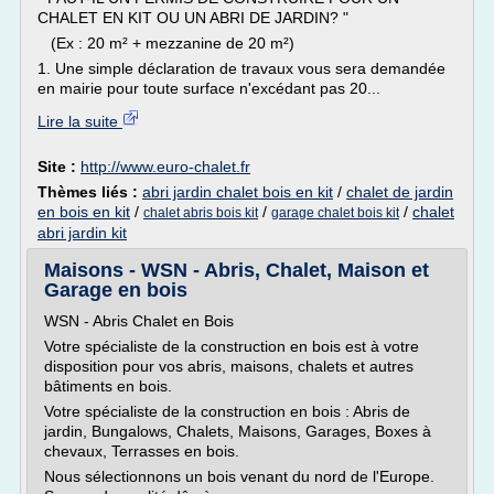
CHALET EN KIT OU UN ABRI DE JARDIN? "
(Ex : 20 m² + mezzanine de 20 m²)
1. Une simple déclaration de travaux vous sera demandée
en mairie pour toute surface n'excédant pas 20...
Lire la suite
Site :
http://www.euro-chalet.fr
Thèmes liés :
abri jardin chalet bois en kit
/
chalet de jardin
en bois en kit
/
/
/
chalet
chalet abris bois kit
garage chalet bois kit
abri jardin kit
Maisons - WSN - Abris, Chalet, Maison et
Garage en bois
WSN - Abris Chalet en Bois
Votre spécialiste de la construction en bois est à votre
disposition pour vos abris, maisons, chalets et autres
bâtiments en bois.
Votre spécialiste de la construction en bois : Abris de
jardin, Bungalows, Chalets, Maisons, Garages, Boxes à
chevaux, Terrasses en bois.
Nous sélectionnons un bois venant du nord de l'Europe.