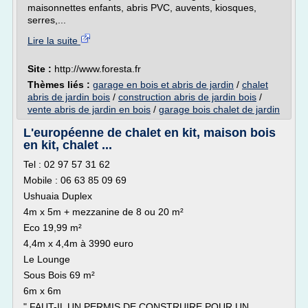
maisonnettes enfants, abris PVC, auvents, kiosques,
serres,...
Lire la suite
Site :
http://www.foresta.fr
Thèmes liés :
garage en bois et abris de jardin
/
chalet
abris de jardin bois
/
construction abris de jardin bois
/
vente abris de jardin en bois
/
garage bois chalet de jardin
L'européenne de chalet en kit, maison bois
en kit, chalet ...
Tel : 02 97 57 31 62
Mobile : 06 63 85 09 69
Ushuaia Duplex
4m x 5m + mezzanine de 8 ou 20 m²
Eco 19,99 m²
4,4m x 4,4m à 3990 euro
Le Lounge
Sous Bois 69 m²
6m x 6m
" FAUT-IL UN PERMIS DE CONSTRUIRE POUR UN