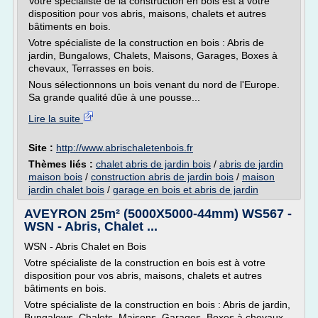
Votre spécialiste de la construction en bois est à votre
disposition pour vos abris, maisons, chalets et autres
bâtiments en bois.
Votre spécialiste de la construction en bois : Abris de
jardin, Bungalows, Chalets, Maisons, Garages, Boxes à
chevaux, Terrasses en bois.
Nous sélectionnons un bois venant du nord de l'Europe.
Sa grande qualité dûe à une pousse...
Lire la suite
Site :
http://www.abrischaletenbois.fr
Thèmes liés :
chalet abris de jardin bois
/
abris de jardin
maison bois
/
construction abris de jardin bois
/
maison
jardin chalet bois
/
garage en bois et abris de jardin
AVEYRON 25m² (5000X5000-44mm) WS567 -
WSN - Abris, Chalet ...
WSN - Abris Chalet en Bois
Votre spécialiste de la construction en bois est à votre
disposition pour vos abris, maisons, chalets et autres
bâtiments en bois.
Votre spécialiste de la construction en bois : Abris de jardin,
Bungalows, Chalets, Maisons, Garages, Boxes à chevaux,