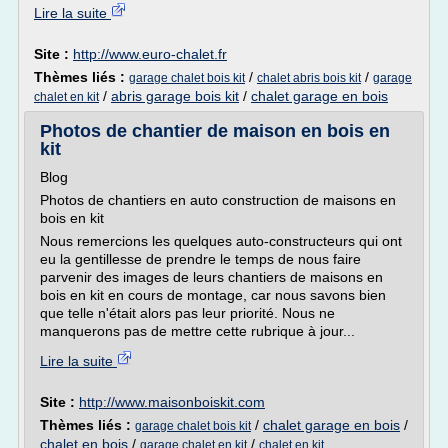
Lire la suite
Site :
http://www.euro-chalet.fr
Thèmes liés :
/
/
garage chalet bois kit
chalet abris bois kit
garage
/
abris garage bois kit
/
chalet garage en bois
chalet en kit
Photos de chantier de maison en bois en
kit
Blog
Photos de chantiers en auto construction de maisons en
bois en kit
Nous remercions les quelques auto-constructeurs qui ont
eu la gentillesse de prendre le temps de nous faire
parvenir des images de leurs chantiers de maisons en
bois en kit en cours de montage, car nous savons bien
que telle n'était alors pas leur priorité. Nous ne
manquerons pas de mettre cette rubrique à jour...
Lire la suite
Site :
http://www.maisonboiskit.com
Thèmes liés :
/
chalet garage en bois
/
garage chalet bois kit
chalet en bois
/
/
garage chalet en kit
chalet en kit