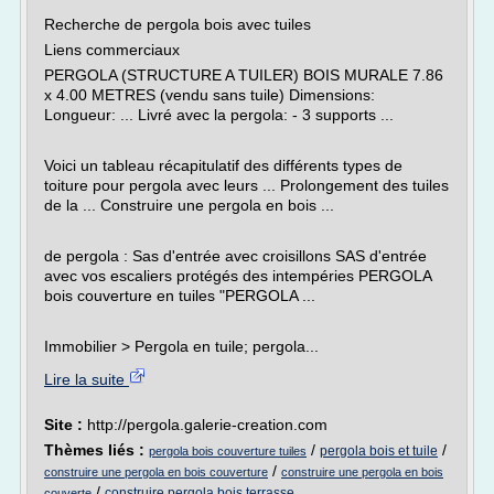
Recherche de pergola bois avec tuiles
Liens commerciaux
PERGOLA (STRUCTURE A TUILER) BOIS MURALE 7.86
x 4.00 METRES (vendu sans tuile) Dimensions:
Longueur: ... Livré avec la pergola: - 3 supports ...
Voici un tableau récapitulatif des différents types de
toiture pour pergola avec leurs ... Prolongement des tuiles
de la ... Construire une pergola en bois ...
de pergola : Sas d'entrée avec croisillons SAS d'entrée
avec vos escaliers protégés des intempéries PERGOLA
bois couverture en tuiles "PERGOLA ...
Immobilier > Pergola en tuile; pergola...
Lire la suite
Site :
http://pergola.galerie-creation.com
Thèmes liés :
/
/
pergola bois et tuile
pergola bois couverture tuiles
/
construire une pergola en bois couverture
construire une pergola en bois
/
construire pergola bois terrasse
couverte