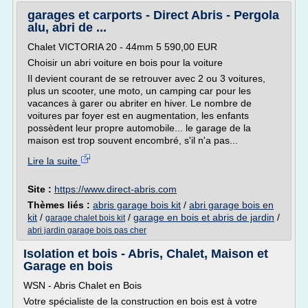
garages et carports - Direct Abris - Pergola
alu, abri de ...
Chalet VICTORIA 20 - 44mm 5 590,00 EUR
Choisir un abri voiture en bois pour la voiture
Il devient courant de se retrouver avec 2 ou 3 voitures,
plus un scooter, une moto, un camping car pour les
vacances à garer ou abriter en hiver. Le nombre de
voitures par foyer est en augmentation, les enfants
possèdent leur propre automobile... le garage de la
maison est trop souvent encombré, s'il n'a pas...
Lire la suite
Site :
https://www.direct-abris.com
Thèmes liés :
abris garage bois kit
/
abri garage bois en
kit
/
/
garage en bois et abris de jardin
/
garage chalet bois kit
abri jardin garage bois pas cher
Isolation et bois - Abris, Chalet, Maison et
Garage en bois
WSN - Abris Chalet en Bois
Votre spécialiste de la construction en bois est à votre