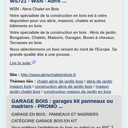
WS721 - WSN - Abris ...
WSN - Abris Chalet en Bois
Votre spécialiste de la construction en bois est à votre
disposition pour vos abris, maisons, chalets et autres
bâtiments en bois.
Votre spécialiste de la construction en bois : Abris de jardin,
Bungalows, Chalets, Maisons, Garages, Boxes à chevaux,
Terrasses en bois.
Nous sélectionnons un bois venant du nord de l'Europe. Sa
grande qualité dûe à une pousse...
Lire la suite
Site :
http://www.abrischaletenbois.fr
Thèmes liés :
chalet abris de jardin bois
/
abris de jardin
maison bois
/
construction abris de jardin bois
/
maison
jardin chalet bois
/
construction maison de jardin en bois
GARAGE BOIS : garages kit panneaux ou
madriers - PROMO ...
GARAGE EN BOIS : PANNEAUX ET MADRIERS
CATÉGORIE GARAGE BOIS EN KIT
Vous préférez l'esthétique du bois au métal ou au PVC ?