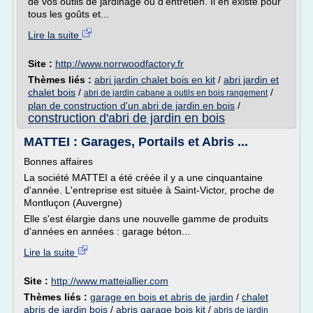
de vos outils de jardinage ou d'entretien. Il en existe pour
tous les goûts et...
Lire la suite
Site :
http://www.norrwoodfactory.fr
Thèmes liés :
abri jardin chalet bois en kit
/
abri jardin et
chalet bois
/
/
abri de jardin cabane a outils en bois rangement
plan de construction d'un abri de jardin en bois
/
construction d'abri de jardin en bois
MATTEI : Garages, Portails et Abris ...
Bonnes affaires
La société MATTEI a été créée il y a une cinquantaine
d'année. L'entreprise est située à Saint-Victor, proche de
Montluçon (Auvergne)
Elle s'est élargie dans une nouvelle gamme de produits
d'années en années : garage béton...
Lire la suite
Site :
http://www.matteiallier.com
Thèmes liés :
garage en bois et abris de jardin
/
chalet
abris de jardin bois
/
abris garage bois kit
/
abris de jardin