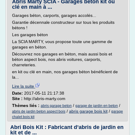
Abris Marty SCIA - Garages béton kit ou
clé en main à ...
Garages béton, carports, garages accolés...
Garantie décennale constructeur sur tous les produits
bétons !
Les garages béton
La SCIA MARTY, vous propose toute une gamme de
garages en béton.
Découvrez nos garages en béton, mais aussi bois et
béton aspect bois, nos abris voitures, carports,
charreteries.
en kit ou clé en main, nos garages béton bénéficient de
la...
Lire la suite
Date:
2017-05-11 21:17:38
Site :
http://abris-marty.com
Thèmes liés :
/
/
abris garage beton
garage de jardin en beton
/
abris garage bois kit
/
abris de jardin beton aspect bois
garage
chalet bois kit
Abri Bois Kit : Fabricant d’abris de jardin en
kit et de ...