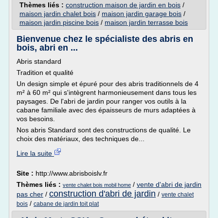
Thèmes liés :
construction maison de jardin en bois
/
maison jardin chalet bois
/
maison jardin garage bois
/
maison jardin piscine bois
/
maison jardin terrasse bois
Bienvenue chez le spécialiste des abris en
bois, abri en ...
Abris standard
Tradition et qualité
Un design simple et épuré pour des abris traditionnels de 4
m² à 60 m² qui s'intègrent harmonieusement dans tous les
paysages. De l'abri de jardin pour ranger vos outils à la
cabane familiale avec des épaisseurs de murs adaptées à
vos besoins.
Nos abris Standard sont des constructions de qualité. Le
choix des matériaux, des techniques de...
Lire la suite
Site :
http://www.abrisboislv.fr
Thèmes liés :
/
vente d'abri de jardin
vente chalet bois mobil home
construction d'abri de jardin
pas cher
/
/
vente chalet
/
bois
cabane de jardin toit plat