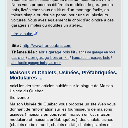
Nous vous proposons différents modèles de garages en
bois, livrés chez vous en kit et d'un montage facile, en
toiture simple ou double pente, pour une ou plusieurs
voitures. Vous avez également le choix d'adjoindre à ces
garages simples ou doubles un atelier,...
Lire la suite
Site :
http://www.franceabris.com
Thèmes liés :
abris garage bois kit
/
abris de garage en bois
/
abri garage bois en kit
/
/
pas cher
france abris garage bois
abri jardin garage bois pas cher
Maisons et Chalets, Usinées, Préfabriquées,
Modulaires ...
Voici les derniers articles publiés sur le blogue de Maison
Usinée du Québec.
Bienvenue
Maison Usinée du Québec vous propose un site Web vous
donnant de l'information sur les fournisseurs de maisons
usinées ( maisons en bois rond , maison en kit , maison
modulaire et maisons préfabriquées ), des chalets usinés
(chalets en bois rond , chalets en kit , chalets pliables et