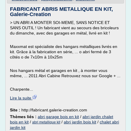
FABRICANT ABRIS METALLIQUE EN KIT,
Galerie-Creation
> UN ABRI A MONTER SOI-MEME, SANS NOTICE ET
SANS OUTIL ! Un fabricant vient au secours des bricoleurs
du dimanche, avec des garages en métal, livré en kit !
Maxxmat est spécialiste des hangars métalliques livrés en
kit. Grâce à la fabrication en série, ... o abri fermé de 3
côtés o de 7x10m à 10x25m
Nos hangars métal et garages en kit , à monter vous
même, ... 2011 Abri Cabine Retrouvez nous sur Google + ...
Charpente...
Lire la suite
Site :
http://fabricant.galerie-creation.com
Thèmes liés :
abri garage bois en kit
/
abri jardin chalet
bois en kit
/
/
abri jardin bois kit
/
chalet abri
abri metallique kit
jardin kit