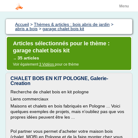
Menu
Accueil
>
Thèmes & articles : bois abris de jardin
>
abris a bois
>
garage chalet bois kit
Articles sélectionnés pour le thème :
garage chalet bois kit
35 articles
→
Voir également
3 Vidéos
pour ce thème
CHALET BOIS EN KIT POLOGNE, Galerie-
Creation
Recherche de chalet bois en kit pologne
Liens commerciaux
Maisons et chalets en bois fabriqués en Pologne ... Voici
quelques exemples de projets, mais n'oubliez pas que vos
propres idées peuvent être les ...
Pol partner vous permet d'acheter votre maison bois
(chalet, MOB) en Pologne et de la faire monter chez vous,