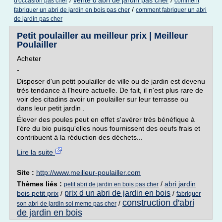
/
vente d'abri de jardin pas cher
/
d'occasion pas cher
comment
/
fabriquer un abri de jardin en bois pas cher
comment fabriquer un abri
de jardin pas cher
Petit poulailler au meilleur prix | Meilleur
Poulailler
Acheter
-
Disposer d'un petit poulailler de ville ou de jardin est devenu
très tendance à l'heure actuelle. De fait, il n'est plus rare de
voir des citadins avoir un poulailler sur leur terrasse ou
dans leur petit jardin .
Élever des poules peut en effet s'avérer très bénéfique à
l'ère du bio puisqu'elles nous fournissent des oeufs frais et
contribuent à la réduction des déchets...
Lire la suite
Site :
http://www.meilleur-poulailler.com
Thèmes liés :
/
abri jardin
petit abri de jardin en bois pas cher
prix d un abri de jardin en bois
bois petit prix
/
/
fabriquer
construction d'abri
/
son abri de jardin soi meme pas cher
de jardin en bois