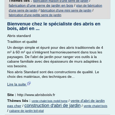
Thèmes liés :
/
fabrication maison d'une serre de jardin
fabrication d'une serre de jardin en bois
/
plan de fabrication
/
/
d'une serre de jardin
fabrication d'une mini serre de jardin
fabrication d'une petite serre de jardin
Bienvenue chez le spécialiste des abris en
bois, abri en ...
Abris standard
Tradition et qualité
Un design simple et épuré pour des abris traditionnels de 4
m² à 60 m² qui s'intègrent harmonieusement dans tous les
paysages. De l'abri de jardin pour ranger vos outils à la
cabane familiale avec des épaisseurs de murs adaptées à
vos besoins.
Nos abris Standard sont des constructions de qualité. Le
choix des matériaux, des techniques de...
Lire la suite
Site :
http://www.abrisboislv.fr
Thèmes liés :
/
vente d'abri de jardin
vente chalet bois mobil home
construction d'abri de jardin
pas cher
/
/
vente chalet bois
/
cabane de jardin toit plat