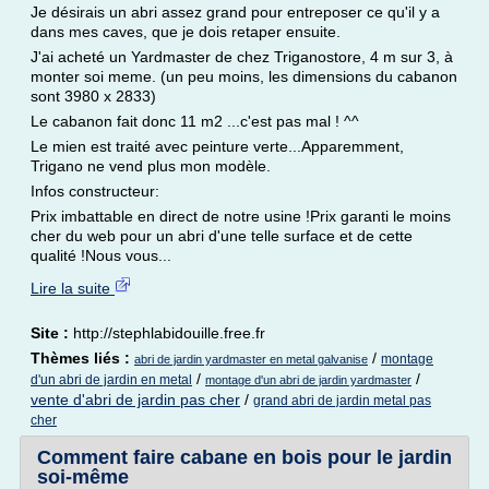
Je désirais un abri assez grand pour entreposer ce qu'il y a
dans mes caves, que je dois retaper ensuite.
J'ai acheté un Yardmaster de chez Triganostore, 4 m sur 3, à
monter soi meme. (un peu moins, les dimensions du cabanon
sont 3980 x 2833)
Le cabanon fait donc 11 m2 ...c'est pas mal ! ^^
Le mien est traité avec peinture verte...Apparemment,
Trigano ne vend plus mon modèle.
Infos constructeur:
Prix imbattable en direct de notre usine !Prix garanti le moins
cher du web pour un abri d'une telle surface et de cette
qualité !Nous vous...
Lire la suite
Site :
http://stephlabidouille.free.fr
Thèmes liés :
/
montage
abri de jardin yardmaster en metal galvanise
/
/
d'un abri de jardin en metal
montage d'un abri de jardin yardmaster
vente d'abri de jardin pas cher
/
grand abri de jardin metal pas
cher
Comment faire cabane en bois pour le jardin
soi-même