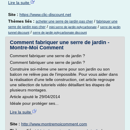
Lire la suite
Site :
https://www.clic-discount.net
Thèmes liés :
/
acheter une serre de jardin pas cher
fabriquer une
/
/
serre de jardin pas cher
mini serre de jardin polycarbonate
serre de jardin
/
tunnel discount
serre de jardin polycarbonate discount
Comment fabriquer une serre de jardin -
Montre-Moi Comment
Comment fabriquer une serre de jardin ?
Comment fabriquer une serre de jardin ?
Construire soi-même une serre pour son jardin ou son
balcon ne relève pas de l'impossible. Pour vous aider dans
la réalisation d'une telle construction, cet article regroupe
une sélection de tutoriels vidéo détaillant les étapes de
plusieurs montages.
Article ajouté le 29/04/2014
Idéale pour protéger ses...
Lire la suite
Site :
http://www.montremoicomment.com